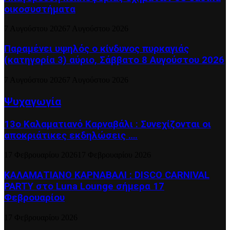
οικοσυστήματα
7 Αυγούστου 2026
7 Αυγούστου 2026
Παραμένει υψηλός ο κίνδυνος πυρκαγιάς
(κατηγορία 3) αύριο, Σάββατο 8 Αυγούστου 2026
7 Αυγούστου 2026
7 Αυγούστου 2026
Ψυχαγωγία
13ο Καλαματιανό Καρναβάλι : Συνεχίζονται οι
αποκριάτικες εκδηλώσεις ….
17 Φεβρουαρίου 2026
17 Φεβρουαρίου 2026
ΚΑΛΑΜΑΤΙΑΝΟ ΚΑΡΝΑΒΑΛΙ : DISCO CARNIVAL
PARTY στο Luna Lounge σήμερα 17
Φεβρουαρίου
17 Φεβρουαρίου 2026