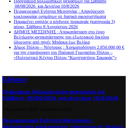
Πρόγραμμα δολωματικών ψεκασμών για Σάββατο
08/08/2026 και Δευτέρα 10/8/2026
Περιφερειακή Ενότητα Μεσσηνίας : Απαγόρευση
κυκλοφορίας οχημάτων σε δασικά οικοσυστήματα
Παραμένει υψηλός ο κίνδυνος πυρκαγιάς (κατηγορία 3)
αύριο, Σάββατο 8 Αυγούστου 2026
ΔΗΜΟΣ ΜΕΣΣΗΝΗΣ : Αποκατάσταση στο έργο
Βελτίωσης-αντικατάστασης του εξωτερικού δικτύου
ύδρευσης από πηγές Μπάρκα έως Βελίκα
Δήμος Πύλου – Νέστορος : Χρηματοδότηση 2.850.000,00 €
για την επανάχρηση του Παλαιού Γυμνασίου Πύλου –
«Πολιτιστικό Κέντρο Πύλου “Κωνσταντίνος Σαμαράς”»
Ειδήσεις
Πρόγραμμα δολωματικών ψεκασμών για
Σάββατο 08/08/2026 και Δευτέρα 10/8/2026
7 Αυγούστου 2026
7 Αυγούστου 2026
Περιφερειακή Ενότητα Μεσσηνίας :
Απαγόρευση κυκλοφορίας οχημάτων σε δασικά