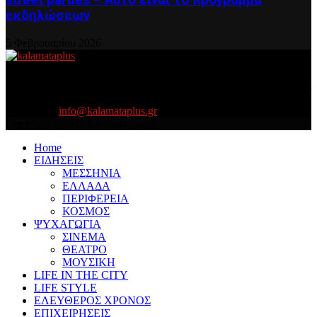
street parties – Αυτό είναι το πρόγραμμα
εκδηλώσεων
5 Φεβρουαρίου 2026
About US
Είμαστε κοντά σας πάντα για τα σοβαρά και τα....πιο ''σοβαρά'' γιατί
η ζωή θέλει....πολύπλευρη ενημέρωση!
Contact us:
info@kalamataplus.gr
Copyright ©2025 kalamataplus.gr
Home
ΕΙΔΗΣΕΙΣ
ΜΕΣΣΗΝΙΑ
ΕΛΛΑΔΑ
ΠΕΡΙΦΕΡΕΙΑ
ΚΟΣΜΟΣ
ΨΥΧΑΓΩΓΙΑ
ΣΙΝΕΜΑ
ΘΕΑΤΡΟ
ΜΟΥΣΙΚΗ
LIFE IN THE CITY
LIFE STYLE
ΕΛΕΥΘΕΡΟΣ ΧΡΟΝΟΣ
ΕΠΙΧΕΙΡΗΣΕΙΣ