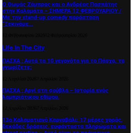
Ο Θωμάς Ζάμπρας και ο Ανδρέας Πασπάτης
στην Καλαμάτα – ΣΗΜΕΡΑ 12 ΦΕΒΡΟΥΑΡΙΟΥ /
Με την stand-up comedy παράσταση
“Ξεκινάμε...
12 Φεβρουαρίου 2026
12 Φεβρουαρίου 2026
Life In The City
ΠΑΣΧΑ : Αυτά τα 10 γεγονότα για το Πάσχα, τα
γνωρίζετε;
12 Απριλίου 2026
7 Απριλίου 2026
ΠΑΣΧΑ : Αρνί στη σούβλα – Ιστορία ενός
λαμπριάτικου εθίμου.
12 Απριλίου 2026
7 Απριλίου 2026
13ο Καλαματιανό Καρναβάλι: 17 μέρες χορός,
δεκάδες δράσεις, ευφάνταστα πληρώματα και