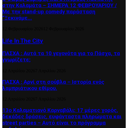
στην Καλαμάτα – ΣΗΜΕΡΑ 12 ΦΕΒΡΟΥΑΡΙΟΥ /
Με την stand-up comedy παράσταση
“Ξεκινάμε...
12 Φεβρουαρίου 2026
12 Φεβρουαρίου 2026
Life In The City
ΠΑΣΧΑ : Αυτά τα 10 γεγονότα για το Πάσχα, τα
γνωρίζετε;
12 Απριλίου 2026
7 Απριλίου 2026
ΠΑΣΧΑ : Αρνί στη σούβλα – Ιστορία ενός
λαμπριάτικου εθίμου.
12 Απριλίου 2026
7 Απριλίου 2026
13ο Καλαματιανό Καρναβάλι: 17 μέρες χορός,
δεκάδες δράσεις, ευφάνταστα πληρώματα και
street parties – Αυτό είναι το πρόγραμμα