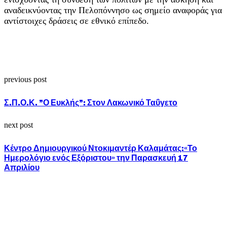
αναδεικνύοντας την Πελοπόννησο ως σημείο αναφοράς για
αντίστοιχες δράσεις σε εθνικό επίπεδο.
previous post
Σ.Π.Ο.Κ. ”Ο Ευκλής”: Στον Λακωνικό Ταΰγετο
next post
Κέντρο Δημιουργικού Ντοκιμαντέρ Καλαμάτας:«Το
Ημερολόγιο ενός Εξόριστου» την Παρασκευή 17
Απριλίου