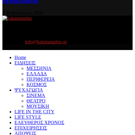
εκδηλώσεων
5 Φεβρουαρίου 2026
About US
Είμαστε κοντά σας πάντα για τα σοβαρά και τα....πιο ''σοβαρά'' γιατί
η ζωή θέλει....πολύπλευρη ενημέρωση!
Contact us:
info@kalamataplus.gr
Copyright ©2025 kalamataplus.gr
Home
ΕΙΔΗΣΕΙΣ
ΜΕΣΣΗΝΙΑ
ΕΛΛΑΔΑ
ΠΕΡΙΦΕΡΕΙΑ
ΚΟΣΜΟΣ
ΨΥΧΑΓΩΓΙΑ
ΣΙΝΕΜΑ
ΘΕΑΤΡΟ
ΜΟΥΣΙΚΗ
LIFE IN THE CITY
LIFE STYLE
ΕΛΕΥΘΕΡΟΣ ΧΡΟΝΟΣ
ΕΠΙΧΕΙΡΗΣΕΙΣ
ΑΠΟΨΕΙΣ