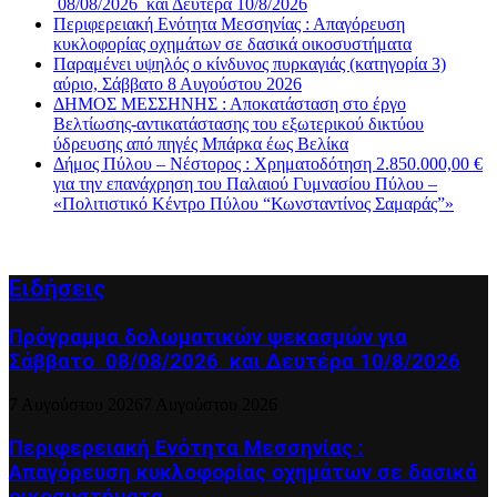
08/08/2026 και Δευτέρα 10/8/2026
Περιφερειακή Ενότητα Μεσσηνίας : Απαγόρευση
κυκλοφορίας οχημάτων σε δασικά οικοσυστήματα
Παραμένει υψηλός ο κίνδυνος πυρκαγιάς (κατηγορία 3)
αύριο, Σάββατο 8 Αυγούστου 2026
ΔΗΜΟΣ ΜΕΣΣΗΝΗΣ : Αποκατάσταση στο έργο
Βελτίωσης-αντικατάστασης του εξωτερικού δικτύου
ύδρευσης από πηγές Μπάρκα έως Βελίκα
Δήμος Πύλου – Νέστορος : Χρηματοδότηση 2.850.000,00 €
για την επανάχρηση του Παλαιού Γυμνασίου Πύλου –
«Πολιτιστικό Κέντρο Πύλου “Κωνσταντίνος Σαμαράς”»
Ειδήσεις
Πρόγραμμα δολωματικών ψεκασμών για
Σάββατο 08/08/2026 και Δευτέρα 10/8/2026
7 Αυγούστου 2026
7 Αυγούστου 2026
Περιφερειακή Ενότητα Μεσσηνίας :
Απαγόρευση κυκλοφορίας οχημάτων σε δασικά
οικοσυστήματα