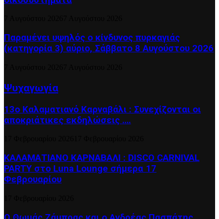
7 Αυγούστου 2026
7 Αυγούστου 2026
Παραμένει υψηλός ο κίνδυνος πυρκαγιάς
(κατηγορία 3) αύριο, Σάββατο 8 Αυγούστου 2026
7 Αυγούστου 2026
7 Αυγούστου 2026
Ψυχαγωγία
13ο Καλαματιανό Καρναβάλι : Συνεχίζονται οι
αποκριάτικες εκδηλώσεις ….
17 Φεβρουαρίου 2026
17 Φεβρουαρίου 2026
ΚΑΛΑΜΑΤΙΑΝΟ ΚΑΡΝΑΒΑΛΙ : DISCO CARNIVAL
PARTY στο Luna Lounge σήμερα 17
Φεβρουαρίου
17 Φεβρουαρίου 2026
Ο Θωμάς Ζάμπρας και ο Ανδρέας Πασπάτης