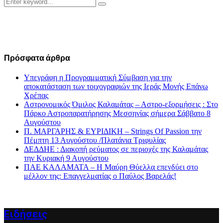
Search
Search
for:
Πρόσφατα άρθρα
Υπεγράφη η Προγραμματική Σύμβαση για την
αποκατάσταση των τοιχογραφιών της Ιεράς Μονής Επάνω
Χρέπας
Αστρονομικός Όμιλος Καλαμάτας – Αστρο-εξορμήσεις : Στο
Πάρκο Αστροπαρατήρησης Μεσσηνίας σήμερα Σάββατο 8
Αυγούστου
Π. ΜΑΡΓΑΡΗΣ & ΕΥΡΙΔΙΚΗ – Strings Of Passion την
Πέμπτη 13 Αυγούστου /Πλατάνια Τριφυλίας
ΔΕΔΔΗΕ : Διακοπή ρεύματος σε περιοχές της Καλαμάτας
την Κυριακή 9 Αυγούστου
ΠΑΕ ΚΑΛΑΜΑΤΑ – Η Μαύρη Θύελλα επενδύει στο
μέλλον της: Επαγγελματίας ο Παύλος Βαρελάς!
Ειδήσεις