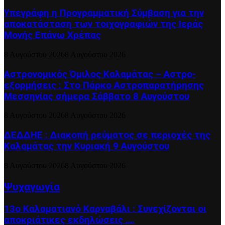
Υπεγράφη η Προγραμματική Σύμβαση για την
αποκατάσταση των τοιχογραφιών της Ιεράς
Μονής Επάνω Χρέπας
8 Αυγούστου 2026
8 Αυγούστου 2026
Αστρονομικός Όμιλος Καλαμάτας – Αστρο-
εξορμήσεις : Στο Πάρκο Αστροπαρατήρησης
Μεσσηνίας σήμερα Σάββατο 8 Αυγούστου
8 Αυγούστου 2026
8 Αυγούστου 2026
ΔΕΔΔΗΕ : Διακοπή ρεύματος σε περιοχές της
Καλαμάτας την Κυριακή 9 Αυγούστου
8 Αυγούστου 2026
8 Αυγούστου 2026
Ψυχαγωγία
13ο Καλαματιανό Καρναβάλι : Συνεχίζονται οι
αποκριάτικες εκδηλώσεις ….