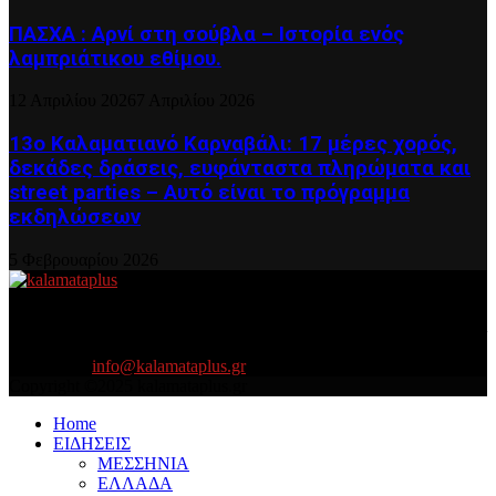
ΠΑΣΧΑ : Αρνί στη σούβλα – Ιστορία ενός
λαμπριάτικου εθίμου.
12 Απριλίου 2026
7 Απριλίου 2026
13ο Καλαματιανό Καρναβάλι: 17 μέρες χορός,
δεκάδες δράσεις, ευφάνταστα πληρώματα και
street parties – Αυτό είναι το πρόγραμμα
εκδηλώσεων
5 Φεβρουαρίου 2026
About US
Είμαστε κοντά σας πάντα για τα σοβαρά και τα....πιο ''σοβαρά'' γιατί
η ζωή θέλει....πολύπλευρη ενημέρωση!
Contact us:
info@kalamataplus.gr
Copyright ©2025 kalamataplus.gr
Home
ΕΙΔΗΣΕΙΣ
ΜΕΣΣΗΝΙΑ
ΕΛΛΑΔΑ