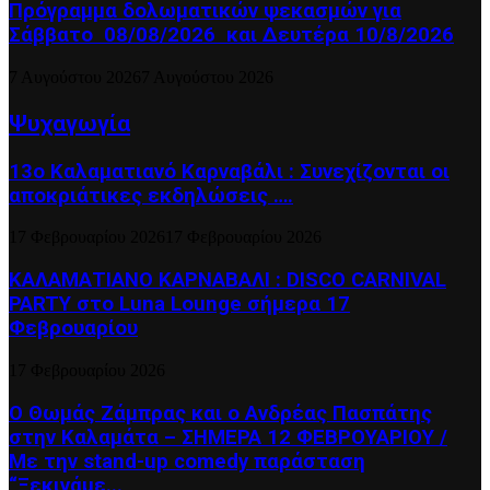
Πρόγραμμα δολωματικών ψεκασμών για
Σάββατο 08/08/2026 και Δευτέρα 10/8/2026
7 Αυγούστου 2026
7 Αυγούστου 2026
Ψυχαγωγία
13ο Καλαματιανό Καρναβάλι : Συνεχίζονται οι
αποκριάτικες εκδηλώσεις ….
17 Φεβρουαρίου 2026
17 Φεβρουαρίου 2026
ΚΑΛΑΜΑΤΙΑΝΟ ΚΑΡΝΑΒΑΛΙ : DISCO CARNIVAL
PARTY στο Luna Lounge σήμερα 17
Φεβρουαρίου
17 Φεβρουαρίου 2026
Ο Θωμάς Ζάμπρας και ο Ανδρέας Πασπάτης
στην Καλαμάτα – ΣΗΜΕΡΑ 12 ΦΕΒΡΟΥΑΡΙΟΥ /
Με την stand-up comedy παράσταση
“Ξεκινάμε...