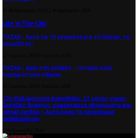
12 Φεβρουαρίου 2026
12 Φεβρουαρίου 2026
Life In The City
ΠΑΣΧΑ : Αυτά τα 10 γεγονότα για το Πάσχα, τα
γνωρίζετε;
12 Απριλίου 2026
7 Απριλίου 2026
ΠΑΣΧΑ : Αρνί στη σούβλα – Ιστορία ενός
λαμπριάτικου εθίμου.
12 Απριλίου 2026
7 Απριλίου 2026
13ο Καλαματιανό Καρναβάλι: 17 μέρες χορός,
δεκάδες δράσεις, ευφάνταστα πληρώματα και
street parties – Αυτό είναι το πρόγραμμα
εκδηλώσεων
5 Φεβρουαρίου 2026