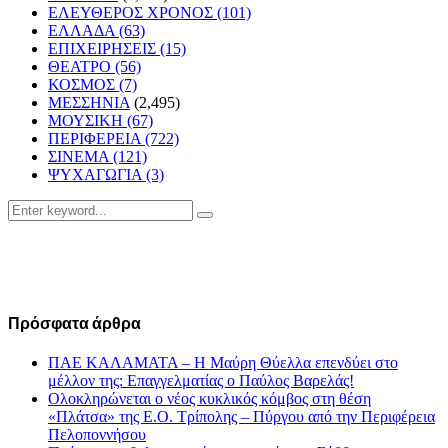
ΕΛΕΥΘΕΡΟΣ ΧΡΟΝΟΣ
(101)
ΕΛΛΑΔΑ
(63)
ΕΠΙΧΕΙΡΗΣΕΙΣ
(15)
ΘΕΑΤΡΟ
(56)
ΚΟΣΜΟΣ
(7)
ΜΕΣΣΗΝΙΑ
(2,495)
ΜΟΥΣΙΚΗ
(67)
ΠΕΡΙΦΕΡΕΙΑ
(722)
ΣΙΝΕΜΑ
(121)
ΨΥΧΑΓΩΓΙΑ
(3)
Search
Search
for:
Πρόσφατα άρθρα
ΠΑΕ ΚΑΛΑΜΑΤΑ – Η Μαύρη Θύελλα επενδύει στο
μέλλον της: Επαγγελματίας ο Παύλος Βαρελάς!
Ολοκληρώνεται ο νέος κυκλικός κόμβος στη θέση
«Πλάτσα» της Ε.Ο. Τρίπολης – Πύργου από την Περιφέρεια
Πελοποννήσου