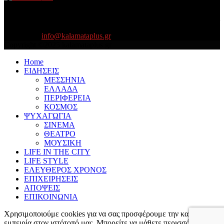
About US
Είμαστε κοντά σας πάντα για τα σοβαρά και τα....πιο ''σοβαρά'' γιατί
η ζωή θέλει....πολύπλευρη ενημέρωση!
Contact us:
info@kalamataplus.gr
Copyright ©2025 kalamataplus.gr
Home
ΕΙΔΗΣΕΙΣ
ΜΕΣΣΗΝΙΑ
ΕΛΛΑΔΑ
ΠΕΡΙΦΕΡΕΙΑ
ΚΟΣΜΟΣ
ΨΥΧΑΓΩΓΙΑ
ΣΙΝΕΜΑ
ΘΕΑΤΡΟ
ΜΟΥΣΙΚΗ
LIFE IN THE CITY
LIFE STYLE
ΕΛΕΥΘΕΡΟΣ ΧΡΟΝΟΣ
ΕΠΙΧΕΙΡΗΣΕΙΣ
ΑΠΟΨΕΙΣ
ΕΠΙΚΟΙΝΩΝΙΑ
Χρησιμοποιούμε cookies για να σας προσφέρουμε την καλύτερη
εμπειρία στον ιστότοπό μας. Μπορείτε να μάθετε περισσότερα