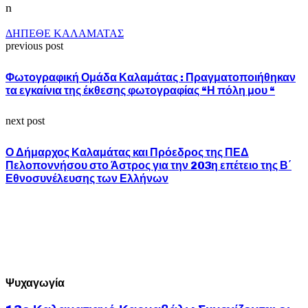
ΔΗΠΕΘΕ ΚΑΛΑΜΑΤΑΣ
previous post
Φωτογραφική Ομάδα Καλαμάτας : Πραγματοποιήθηκαν
τα εγκαίνια της έκθεσης φωτογραφίας “Η πόλη μου “
next post
Ο Δήμαρχος Καλαμάτας και Πρόεδρος της ΠΕΔ
Πελοποννήσου στο Άστρος για την 203η επέτειο της Β΄
Εθνοσυνέλευσης των Ελλήνων
Ψυχαγωγία