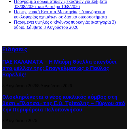
Πρόγραμμα δολωματικών ψεκασμών για Σάββατο
08/08/2026 και Δευτέρα 10/8/2026
Περιφερειακή Ενότητα Μεσσηνίας : Απαγόρευση
κυκλοφορίας οχημάτων σε δασικά οικοσυστήματα
Παραμένει υψηλός ο κίνδυνος πυρκαγιάς (κατηγορία 3)
αύριο, Σάββατο 8 Αυγούστου 2026
Ειδήσεις
ΠΑΕ ΚΑΛΑΜΑΤΑ – Η Μαύρη Θύελλα επενδύει
στο μέλλον της: Επαγγελματίας ο Παύλος
Βαρελάς!
8 Αυγούστου 2026
8 Αυγούστου 2026
Ολοκληρώνεται ο νέος κυκλικός κόμβος στη
θέση «Πλάτσα» της Ε.Ο. Τρίπολης – Πύργου από
την Περιφέρεια Πελοποννήσου
8 Αυγούστου 2026