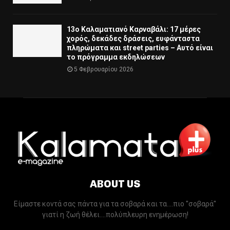
13ο Καλαματιανό Καρναβάλι: 17 μέρες
χορός, δεκάδες δράσεις, ευφάνταστα
πληρώματα και street parties – Αυτό είναι
το πρόγραμμα εκδηλώσεων
5 Φεβρουαρίου 2026
ABOUT US
Είμαστε κοντά σας πάντα για τα σοβαρά και τα....πιο ''σοβαρά''
γιατί η ζωή θέλει....πολύπλευρη ενημέρωση!