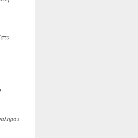
(στα
υ
Φαλήρου