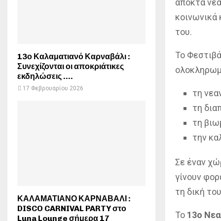
αποκτά νέα
κοινωνικά 
του.
Το Φεστιβά
13ο Καλαματιανό Καρναβάλι :
Συνεχίζονται οι αποκριάτικες
ολοκληρωμέ
εκδηλώσεις ….
17 Φεβρουαρίου 2026
τη νεα
τη δια
τη βιω
την κα
Σε έναν χώρ
γίνουν φορ
τη δική του
ΚΑΛΑΜΑΤΙΑΝΟ ΚΑΡΝΑΒΑΛΙ :
DISCO CARNIVAL PARTY στο
Το
13ο Νεα
Luna Lounge σήμερα 17