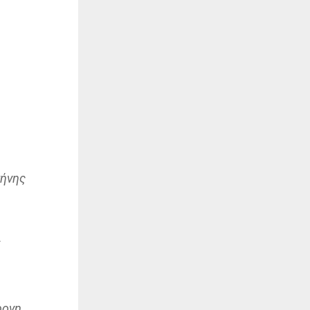
σήνης
ρονη