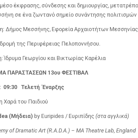
μέσο έκφρασης, σύνδεσης και δημιουργίας, μετατρέπ
σήνη σε ένα ζωντανό σημείο συνάντησης πολιτισμών 
η: Δήμος Μεσσήνης, Εφορεία Αρχαιοτήτων Μεσσηνίας
νδρομή της Περιφέρειας Πελοποννήσου.
: Ίδρυμα Γεωργίου και Βικτωρίας Καρέλια
Α ΠΑΡΑΣΤΑΣΕΩΝ 13
ου
ΦΕΣΤΙΒΑΛ
:
09:30 Τελετή Έναρξης
η Χαρά του Παιδιού
dea
(Μήδεια)
by Euripides / Ευριπίδης
(στα αγγλικά)
my of Dramatic Art (R.A.D.A.) – MA Theatre Lab, England