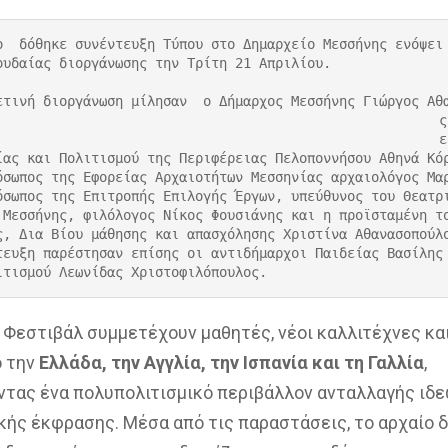
ο  δόθηκε συνέντευξη Τύπου στο Δημαρχείο Μεσσήνης ενόψει
ουδαίας διοργάνωσης την Τρίτη 21 Απριλίου. 

ετινή διοργάνωση μίλησαν 
 ο Δήμαρχος Μεσσήνης Γιώργος Αθ
ς
ε
ίας και Πολιτισμού της Περιφέρειας Πελοποννήσου Αθηνά Κό
όσωπος της Εφορείας Αρχαιοτήτων Μεσσηνίας αρχαιολόγος Μα
όσωπος της Επιτροπής Επιλογής Έργων, υπεύθυνος του Θεατρ
 Μεσσήνης, φιλόλογος Νίκος Φουσιάνης και η προϊσταμένη τ
ς, Δια Βίου μάθησης και απασχόλησης Χριστίνα Αθανασοπούλο
τευξη παρέστησαν επίσης οι αντιδήμαρχοι Παιδείας Βασίλης
ιτισμού Λεωνίδας Χριστοφιλόπουλος.
 Φεστιβάλ συμμετέχουν μαθητές, νέοι καλλιτέχνες κα
ό την
Ελλάδα, την Αγγλία, την Ισπανία και τη Γαλλία
,
τας ένα πολυπολιτισμικό περιβάλλον ανταλλαγής ιδε
κής έκφρασης. Μέσα από τις παραστάσεις, το αρχαίο 