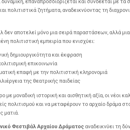
 δυναμική, επαναπροσδιορίζεται και συνδέεται με τα 
και πολιτιστικά ζητήματα, αναδεικνύοντας τη διαχρον
λ δεν αποτελεί μόνο μια σειρά παραστάσεων, αλλά μια
νη πολιτιστική εμπειρία που ενισχύει:
νική δημιουργικότητα και έκφραση
πολιτισμική επικοινωνία
ματική επαφή με την πολιτιστική κληρονομιά
λλιέργεια της θεατρικής παιδείας
ο με μοναδική ιστορική και αισθητική αξία, οι νέοι κα
είς πολιτισμού και να μεταφέρουν το αρχαίο δράμα στ
ς ματιά.
νικό Φεστιβάλ Αρχαίου Δράματος
αναδεικνύει τη δύ