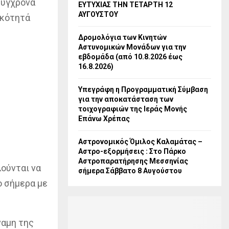
σύγχρονα
ΕΥΤΥΧΙΑΣ ΤΗΝ ΤΕΤΑΡΤΗ 12
ΑΥΓΟΥΣΤΟΥ
ικότητά
Δρομολόγια των Κινητών
Αστυνομικών Μονάδων για την
εβδομάδα (από 10.8.2026 έως
16.8.2026)
Υπεγράφη η Προγραμματική Σύμβαση
για την αποκατάσταση των
τοιχογραφιών της Ιεράς Μονής
Επάνω Χρέπας
Αστρονομικός Όμιλος Καλαμάτας –
Αστρο-εξορμήσεις : Στο Πάρκο
Αστροπαρατήρησης Μεσσηνίας
λούνται να
σήμερα Σάββατο 8 Αυγούστου
ο σήμερα με
ναμη της