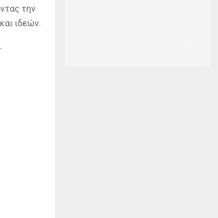
οντας την
και ιδεών.
.