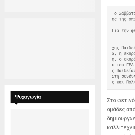
Το Σάββατ
ης της σπ
Για την φ
χης Παιδε
α, η εκπρ
η, ο εκπρ
υ του ΓΕΛ
ς Παιδεία
Στη συνέν
ς και Πολ
Ψυχαγωγία
Στο φετινό
ομάδες απ
δημιουργών
καλλιτεχνι