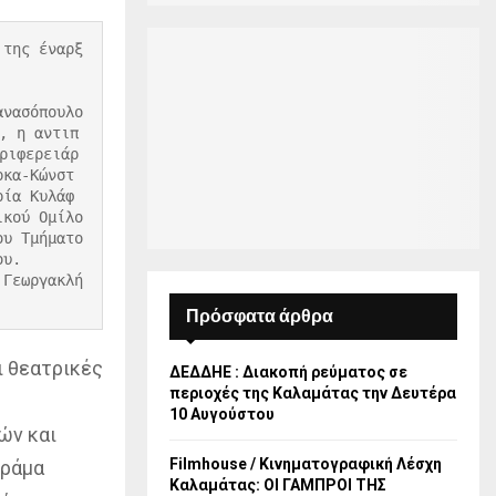
 της έναρξ
ανασόπουλο
, η αντιπ
ριφερειάρ
ρκα-Κώνστ
ρία Κυλάφ
ικού Ομίλο
ου Τμήματο
υ. 

 Γεωργακλή
Πρόσφατα άρθρα
ι θεατρικές
ΔΕΔΔΗΕ : Διακοπή ρεύματος σε
περιοχές της Καλαμάτας την Δευτέρα
10 Αυγούστου
ών και
Filmhouse / Κινηματογραφική Λέσχη
δράμα
Καλαμάτας: ΟΙ ΓΑΜΠΡΟΙ ΤΗΣ