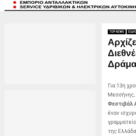
TOP NEWS
ΕΙΔΗ
Αρχίζε
Διεθνέ
Δράμα
Για 13η χρ
Μεσσήνης, 
Φεστιβάλ 
έναν ισχυρ
γραμματεία
της Ελλάδα