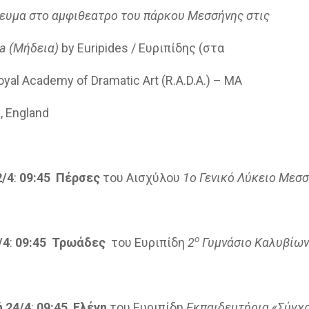
γευμα στο αμφιθεατρο του πάρκου Μεσσήνης στις
 (Μήδεια)
by Euripides / Ευριπίδης (στα
yal Academy of Dramatic Art (R.A.D.A.) – MA
, England
2/4
:
09:45 Πέρσες
του Αισχύλου
1ο Γενικό Λύκειο Μεσ
ο
/4
:
09:45 Τρωάδες
του Ευριπίδη
2
Γυμνάσιο Καλυβίων
 24/4
:
09:45 Ελένη
του Ευριπίδη
Εκπαιδευτήρια «Σύγχ