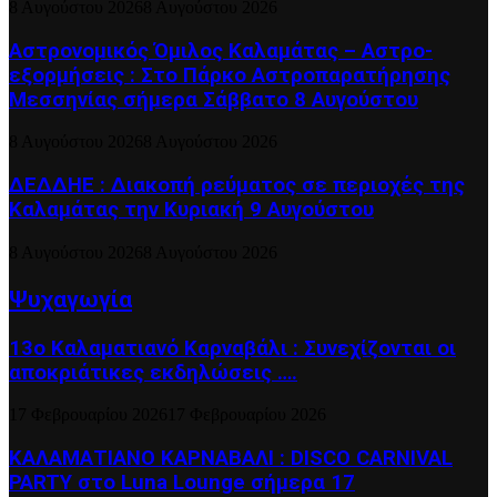
8 Αυγούστου 2026
8 Αυγούστου 2026
Αστρονομικός Όμιλος Καλαμάτας – Αστρο-
εξορμήσεις : Στο Πάρκο Αστροπαρατήρησης
Μεσσηνίας σήμερα Σάββατο 8 Αυγούστου
8 Αυγούστου 2026
8 Αυγούστου 2026
ΔΕΔΔΗΕ : Διακοπή ρεύματος σε περιοχές της
Καλαμάτας την Κυριακή 9 Αυγούστου
8 Αυγούστου 2026
8 Αυγούστου 2026
Ψυχαγωγία
13ο Καλαματιανό Καρναβάλι : Συνεχίζονται οι
αποκριάτικες εκδηλώσεις ….
17 Φεβρουαρίου 2026
17 Φεβρουαρίου 2026
ΚΑΛΑΜΑΤΙΑΝΟ ΚΑΡΝΑΒΑΛΙ : DISCO CARNIVAL
PARTY στο Luna Lounge σήμερα 17