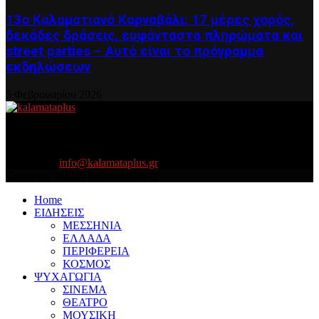
13ο Καλαματιανό Καρναβάλι: 17 μέρες χορός,
δεκάδες δράσεις, ευφάνταστα πληρώματα και
street parties – Αυτό είναι το πρόγραμμα
εκδηλώσεων
5 Φεβρουαρίου 2026
About US
Είμαστε κοντά σας πάντα για τα σοβαρά και τα....πιο ''σοβαρά'' γιατί
η ζωή θέλει....πολύπλευρη ενημέρωση!
Contact us:
info@kalamataplus.gr
Copyright ©2025 kalamataplus.gr
Home
ΕΙΔΗΣΕΙΣ
ΜΕΣΣΗΝΙΑ
ΕΛΛΑΔΑ
ΠΕΡΙΦΕΡΕΙΑ
ΚΟΣΜΟΣ
ΨΥΧΑΓΩΓΙΑ
ΣΙΝΕΜΑ
ΘΕΑΤΡΟ
ΜΟΥΣΙΚΗ