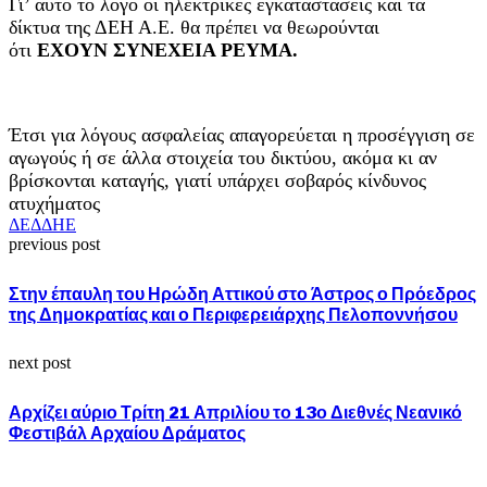
Γι’ αυτό το λόγο οι ηλεκτρικές εγκαταστάσεις και τα
δίκτυα της ΔΕΗ Α.Ε. θα πρέπει να θεωρούνται
ότι
ΕΧΟΥΝ ΣΥΝΕΧΕΙΑ ΡΕΥΜΑ.
Έτσι για λόγους ασφαλείας απαγορεύεται η προσέγγιση σε
αγωγούς ή σε άλλα στοιχεία του δικτύου, ακόμα κι αν
βρίσκονται καταγής, γιατί υπάρχει σοβαρός κίνδυνος
ατυχήματος
ΔΕΔΔΗΕ
previous post
Στην έπαυλη του Ηρώδη Αττικού στο Άστρος ο Πρόεδρος
της Δημοκρατίας και ο Περιφερειάρχης Πελοποννήσου
next post
Αρχίζει αύριο Τρίτη 21 Απριλίου το 13ο Διεθνές Νεανικό
Φεστιβάλ Αρχαίου Δράματος