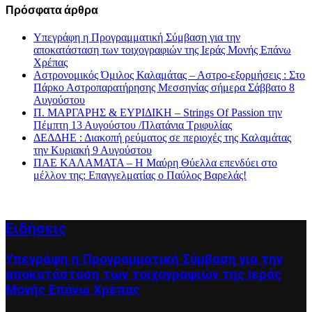
Πρόσφατα άρθρα
Υπεγράφη η Προγραμματική Σύμβαση για την
αποκατάσταση των τοιχογραφιών της Ιεράς Μονής Επάνω
Χρέπας
Αστρονομικός Όμιλος Καλαμάτας – Αστρο-εξορμήσεις : Στο
Πάρκο Αστροπαρατήρησης Μεσσηνίας σήμερα Σάββατο 8
Αυγούστου
Π. ΜΑΡΓΑΡΗΣ & ΕΥΡΙΔΙΚΗ – Strings Of Passion την
Πέμπτη 13 Αυγούστου /Πλατάνια Τριφυλίας
ΔΕΔΔΗΕ : Διακοπή ρεύματος σε περιοχές της Καλαμάτας
την Κυριακή 9 Αυγούστου
ΠΑΕ ΚΑΛΑΜΑΤΑ – Η Μαύρη Θύελλα επενδύει στο
μέλλον της: Επαγγελματίας ο Παύλος Βαρελάς!
Ειδήσεις
Υπεγράφη η Προγραμματική Σύμβαση για την
αποκατάσταση των τοιχογραφιών της Ιεράς
Μονής Επάνω Χρέπας