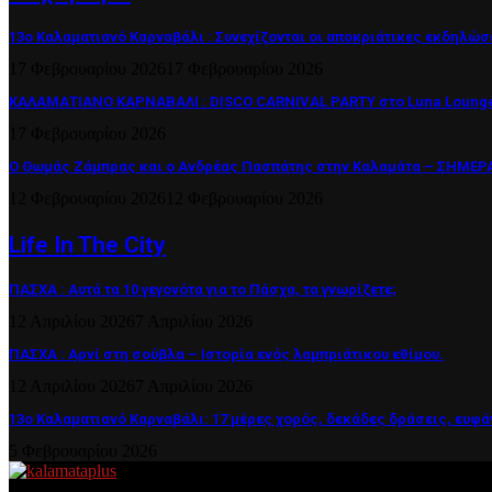
13ο Καλαματιανό Καρναβάλι : Συνεχίζονται οι αποκριάτικες εκδηλώσ
17 Φεβρουαρίου 2026
17 Φεβρουαρίου 2026
ΚΑΛΑΜΑΤΙΑΝΟ ΚΑΡΝΑΒΑΛΙ : DISCO CARNIVAL PARTY στο Luna Lounge
17 Φεβρουαρίου 2026
Ο Θωμάς Ζάμπρας και ο Ανδρέας Πασπάτης στην Καλαμάτα – ΣΗΜΕΡΑ 
12 Φεβρουαρίου 2026
12 Φεβρουαρίου 2026
Life In The City
ΠΑΣΧΑ : Αυτά τα 10 γεγονότα για το Πάσχα, τα γνωρίζετε;
12 Απριλίου 2026
7 Απριλίου 2026
ΠΑΣΧΑ : Αρνί στη σούβλα – Ιστορία ενός λαμπριάτικου εθίμου.
12 Απριλίου 2026
7 Απριλίου 2026
13ο Καλαματιανό Καρναβάλι: 17 μέρες χορός, δεκάδες δράσεις, ευφά
5 Φεβρουαρίου 2026