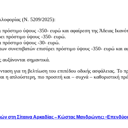
κλοφορίας (Ν. 5209/2025):
 πρόστιμο ύψους -350- ευρώ και αφαίρεση της Άδειας Ικανό
ει πρόστιμο ύψους -350- ευρώ.
ει πρόστιμο ύψους -30- ευρώ.
 των συνεπιβατών επισύρει πρόστιμο ύψους -350- ευρώ και α
ς αυξάνονται σημαντικά.
νταση για τη βελτίωση του επιπέδου οδικής ασφάλειας. Το π
ι η απλούστερη, πιο προσιτή και – συχνά – καθοριστική πρά
ιών στη Σίταινα Αρκαδίας – Κώστας Μανδρώνης: «Επενδύου