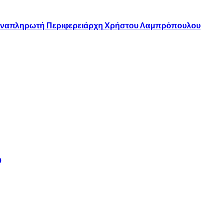
υ Αναπληρωτή Περιφερειάρχη Χρήστου Λαμπρόπουλου
υ