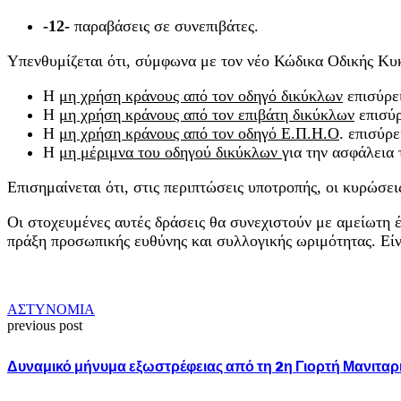
-12-
παραβάσεις σε συνεπιβάτες.
Υπενθυμίζεται ότι, σύμφωνα με τον νέο Κώδικα Οδικής Κυ
Η
μη χρήση κράνους από τον οδηγό δικύκλων
επισύρει
Η
μη χρήση κράνους από τον επιβάτη δικύκλων
επισύρ
Η
μη χρήση κράνους από τον οδηγό Ε.Π.Η.Ο
. επισύρ
Η
μη μέριμνα του οδηγού δικύκλων
για την ασφάλεια
Επισημαίνεται ότι, στις περιπτώσεις υποτροπής, οι κυρώσει
Οι στοχευμένες αυτές δράσεις θα συνεχιστούν με αμείωτη έ
πράξη προσωπικής ευθύνης και συλλογικής ωριμότητας. Είνα
ΑΣΤΥΝΟΜΙΑ
previous post
Δυναμικό μήνυμα εξωστρέφειας από τη 2η Γιορτή Μανιταρ