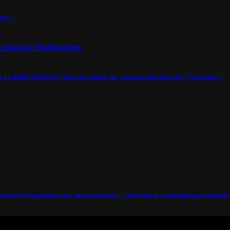
εις ….
 σήμερα 17 Φεβρουαρίου
12 ΦΕΒΡΟΥΑΡΙΟΥ / Με την stand-up comedy παράσταση “Ξεκινάμε...
νταστα πληρώματα και street parties – Αυτό είναι το πρόγραμμα εκδη