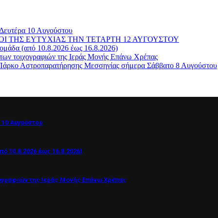
 Δευτέρα 10 Αυγούστου
ΓΑΜΠΡΟΙ ΤΗΣ ΕΥΤΥΧΙΑΣ ΤΗΝ ΤΕΤΑΡΤΗ 12 ΑΥΓΟΥΣΤΟΥ
μάδα (από 10.8.2026 έως 16.8.2026)
των τοιχογραφιών της Ιεράς Μονής Επάνω Χρέπας
ο Πάρκο Αστροπαρατήρησης Μεσσηνίας σήμερα Σάββατο 8 Αυγούστου
 10 Αυγούστου
 10.8.2026 έως 16.8.2026)
ογραφιών της Ιεράς Μονής Επάνω Χρέπας