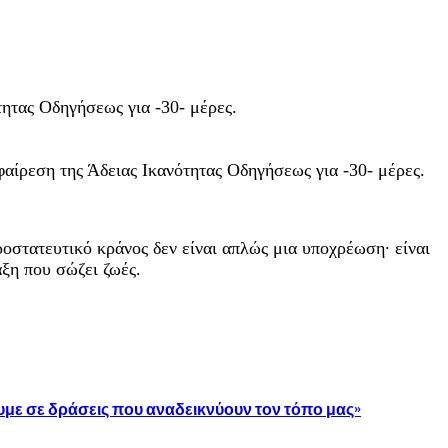
τητας Οδηγήσεως για -30- μέρες.
φαίρεση της Άδειας Ικανότητας Οδηγήσεως για -30- μέρες.
ροστατευτικό κράνος δεν είναι απλώς μια υποχρέωση· είναι
ξη που σώζει ζωές.
με σε δράσεις που αναδεικνύουν τον τόπο μας»