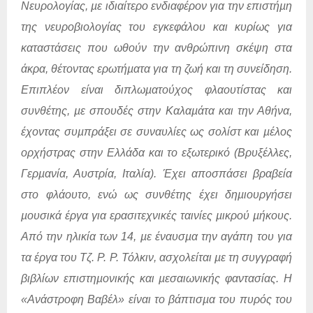
Νευρολογίας, µε ιδιαίτερο ενδιαφέρον για την επιστήµη
της νευροβιολογίας του εγκεφάλου και κυρίως για
καταστάσεις που ωθούν την ανθρώπινη σκέψη στα
άκρα, θέτοντας ερωτήµατα για τη ζωή και τη συνείδηση.
Επιπλέον είναι διπλωµατούχος φλαουτίστας και
συνθέτης, µε σπουδές στην Καλαµάτα και την Αθήνα,
έχοντας συµπράξει σε συναυλίες ως σολίστ και µέλος
ορχήστρας στην Ελλάδα και το εξωτερικό (Βρυξέλλες,
Γερµανία, Αυστρία, Ιταλία). Έχει αποσπάσει βραβεία
στο φλάουτο, ενώ ως συνθέτης έχει δηµιουργήσει
µουσικά έργα για ερασιτεχνικές ταινίες µικρού µήκους.
Από την ηλικία των 14, µε έναυσµα την αγάπη του για
τα έργα του Τζ. Ρ. Ρ. Τόλκιν, ασχολείται µε τη συγγραφή
βιβλίων επιστηµονικής και µεσαιωνικής φαντασίας. Η
«Ανάστροφη Βαβέλ» είναι το βάπτισµα του πυρός του