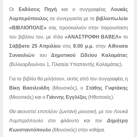
Οι
Εκδόσεις Πηγή
και ο συγγραφέας
Λουκάς
Λυμπερόπουλος
σε συνεργασία με το
βιβλιοπωλείο
«ΒΙΒΛΙΟΠΟΛΙΣ»
σας προσκαλούν στην παρουσίαση
του βιβλίου του, με τίτλο
«ΑΝΑΣΤΡΟΦΗ ΒΑΒΕΛ»
το
Σάββατο 25 Απριλίου
στις
8:00 μ.μ.
στην
Αίθουσα
Συναυλιών
του
Δημοτικού Ωδείου Καλαμάτα
ς
(Βιλλεαρδουίνου 1, Πλατεία Υπαπαντής Καλαμάτας).
Για το βιβλίο θα μιλήσουν, εκτός από τον συγγραφέα, η
Βίκη Βασιλειάδη
(Μουσικός), ο
Στάθης Γυφτάκης
(Μουσικός) και ο
Γιάννης Εγγλέζος
(Ηθοποιός).
Θα ακουστεί επιπλέον ζωντανή μουσική, με τον Λουκά
Λυμπερόπουλο στο φλάουτο και τον
Δημήτρη
Κωνσταντόπουλο
(Μουσικός) στην κιθάρα.