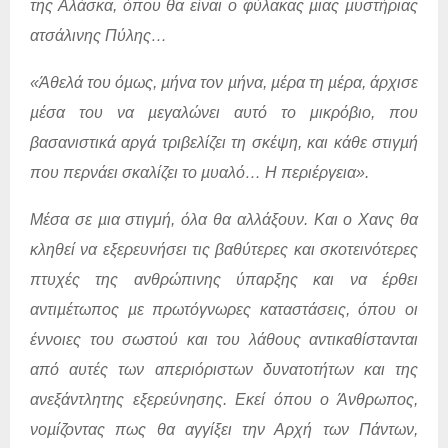
της Αλάσκα, όπου θα είναι ο φύλακας µιας µυστήριας
ατσάλινης Πύλης…
«Άθελά του όµως, µήνα τον µήνα, µέρα τη µέρα, άρχισε
µέσα του να µεγαλώνει αυτό το μικρόβιο, που
βασανιστικά αργά τριβελίζει τη σκέψη, και κάθε στιγµή
που περνάει σκαλίζει το µυαλό… Η περιέργεια».
Μέσα σε µια στιγμή, όλα θα αλλάξουν. Και ο Χανς θα
κληθεί να εξερευνήσει τις βαθύτερες και σκοτεινότερες
πτυχές της ανθρώπινης ύπαρξης και να έρθει
αντιµέτωπος µε πρωτόγνωρες καταστάσεις, όπου οι
έννοιες του σωστού και του λάθους αντικαθίστανται
από αυτές των απεριόριστων δυνατοτήτων και της
ανεξάντλητης εξερεύνησης. Εκεί όπου ο Άνθρωπος,
νοµίζοντας πως θα αγγίξει την Αρχή των Πάντων,