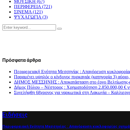
ΜΟΥΣΙΚΗ
(67)
ΠΕΡΙΦΕΡΕΙΑ
(721)
ΣΙΝΕΜΑ
(121)
ΨΥΧΑΓΩΓΙΑ
(3)
Search
Search
for:
Πρόσφατα άρθρα
Περιφερειακή Ενότητα Μεσσηνίας : Απαγόρευση κυκλοφορία
Παραμένει υψηλός ο κίνδυνος πυρκαγιάς (κατηγορία 3) αύριο
ΔΗΜΟΣ ΜΕΣΣΗΝΗΣ : Αποκατάσταση στο έργο Βελτίωσης-αντι
Δήμος Πύλου – Νέστορος : Χρηματοδότηση 2.850.000,00 € γ
Συνελήφθη 68χρονος για ναρκωτικά στη Λακωνία – Καλλιεργ
Ειδήσεις
Περιφερειακή Ενότητα Μεσσηνίας : Απαγόρευση κυκλοφορίας οχημά