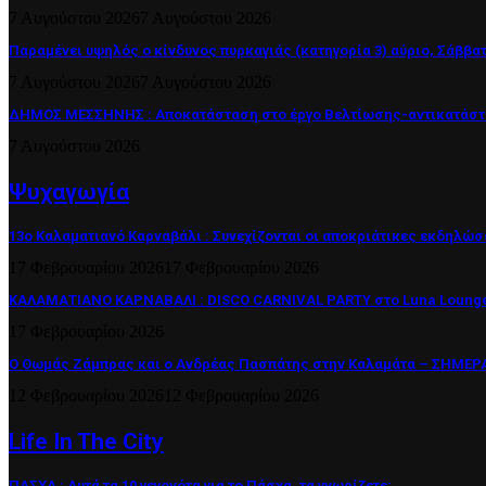
7 Αυγούστου 2026
7 Αυγούστου 2026
Παραμένει υψηλός ο κίνδυνος πυρκαγιάς (κατηγορία 3) αύριο, Σάββατ
7 Αυγούστου 2026
7 Αυγούστου 2026
ΔΗΜΟΣ ΜΕΣΣΗΝΗΣ : Αποκατάσταση στο έργο Βελτίωσης-αντικατάστα
7 Αυγούστου 2026
Ψυχαγωγία
13ο Καλαματιανό Καρναβάλι : Συνεχίζονται οι αποκριάτικες εκδηλώσ
17 Φεβρουαρίου 2026
17 Φεβρουαρίου 2026
ΚΑΛΑΜΑΤΙΑΝΟ ΚΑΡΝΑΒΑΛΙ : DISCO CARNIVAL PARTY στο Luna Lounge
17 Φεβρουαρίου 2026
Ο Θωμάς Ζάμπρας και ο Ανδρέας Πασπάτης στην Καλαμάτα – ΣΗΜΕΡΑ 
12 Φεβρουαρίου 2026
12 Φεβρουαρίου 2026
Life In The City
ΠΑΣΧΑ : Αυτά τα 10 γεγονότα για το Πάσχα, τα γνωρίζετε;