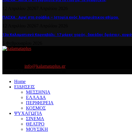
12 Απριλίου 2026
7 Απριλίου 2026
ΠΑΣΧΑ : Αρνί στη σούβλα – Ιστορία ενός λαμπριάτικου εθίμου.
12 Απριλίου 2026
7 Απριλίου 2026
13ο Καλαματιανό Καρναβάλι: 17 μέρες χορός, δεκάδες δράσεις, ευφά
5 Φεβρουαρίου 2026
About US
Είμαστε κοντά σας πάντα για τα σοβαρά και τα....πιο ''σοβαρά'' γιατ
Contact us:
info@kalamataplus.gr
Copyright ©2025 kalamataplus.gr
Home
ΕΙΔΗΣΕΙΣ
ΜΕΣΣΗΝΙΑ
ΕΛΛΑΔΑ
ΠΕΡΙΦΕΡΕΙΑ
ΚΟΣΜΟΣ
ΨΥΧΑΓΩΓΙΑ
ΣΙΝΕΜΑ
ΘΕΑΤΡΟ
ΜΟΥΣΙΚΗ