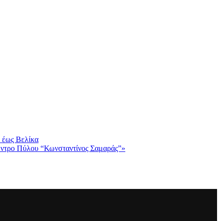
 έως Βελίκα
Κέντρο Πύλου “Κωνσταντίνος Σαμαράς”»