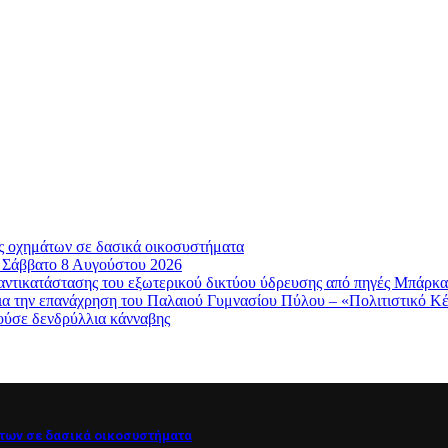
ς οχημάτων σε δασικά οικοσυστήματα
, Σάββατο 8 Αυγούστου 2026
κατάστασης του εξωτερικού δικτύου ύδρευσης από πηγές Μπάρκα
ια την επανάχρηση του Παλαιού Γυμνασίου Πύλου – «Πολιτιστικό 
ούσε δενδρύλλια κάνναβης
των σε δασικά οικοσυστήματα