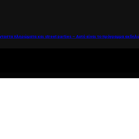
νταστα πληρώματα και street parties – Αυτό είναι το πρόγραμμα εκδη
ί η ζωή θέλει....πολύπλευρη ενημέρωση!