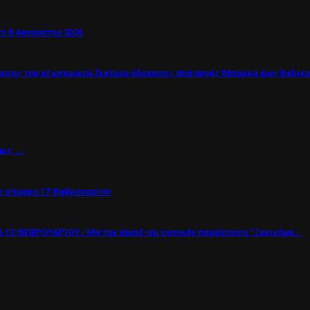
ο 8 Αυγούστου 2026
σης του εξωτερικού δικτύου ύδρευσης από πηγές Μπάρκα έως Βελίκ
εις ….
 σήμερα 17 Φεβρουαρίου
12 ΦΕΒΡΟΥΑΡΙΟΥ / Με την stand-up comedy παράσταση “Ξεκινάμε...