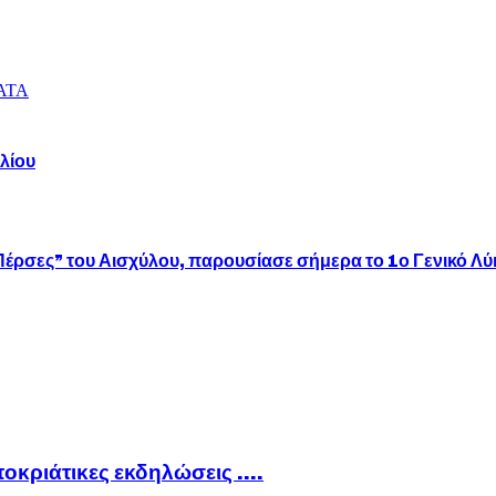
ΑΤΑ
λίου
“Πέρσες” του Αισχύλου, παρουσίασε σήμερα το 1ο Γενικό 
ποκριάτικες εκδηλώσεις ….