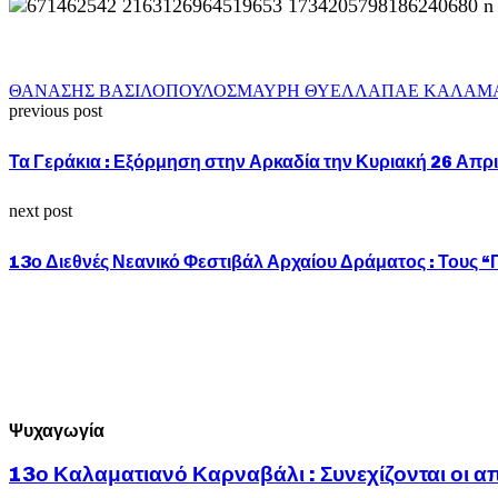
ΘΑΝΑΣΗΣ ΒΑΣΙΛΟΠΟΥΛΟΣ
ΜΑΥΡΗ ΘΥΕΛΛΑ
ΠΑΕ ΚΑΛΑΜ
previous post
Τα Γεράκια : Εξόρμηση στην Αρκαδία την Κυριακή 26 Απρι
next post
13ο Διεθνές Νεανικό Φεστιβάλ Αρχαίου Δράματος : Τους 
Ψυχαγωγία
13ο Καλαματιανό Καρναβάλι : Συνεχίζονται οι α