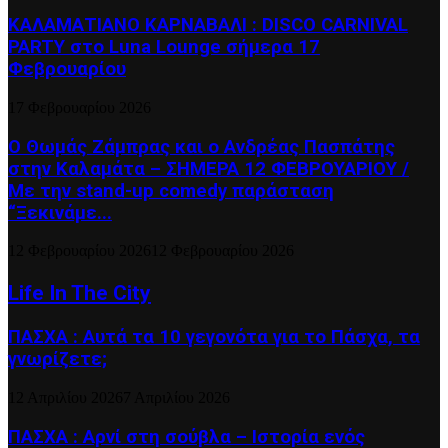
ΚΑΛΑΜΑΤΙΑΝΟ ΚΑΡΝΑΒΑΛΙ : DISCO CARNIVAL
PARTY στο Luna Lounge σήμερα 17
Φεβρουαρίου
17 Φεβρουαρίου 2026
Ο Θωμάς Ζάμπρας και ο Ανδρέας Πασπάτης
στην Καλαμάτα – ΣΗΜΕΡΑ 12 ΦΕΒΡΟΥΑΡΙΟΥ /
Με την stand-up comedy παράσταση
“Ξεκινάμε...
12 Φεβρουαρίου 2026
12 Φεβρουαρίου 2026
Life In The City
ΠΑΣΧΑ : Αυτά τα 10 γεγονότα για το Πάσχα, τα
γνωρίζετε;
12 Απριλίου 2026
7 Απριλίου 2026
ΠΑΣΧΑ : Αρνί στη σούβλα – Ιστορία ενός