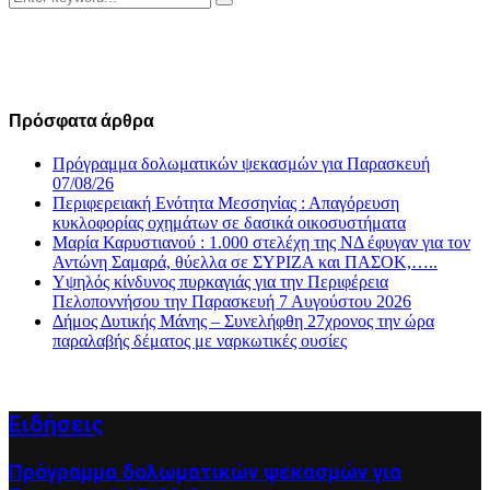
Search
for:
Πρόσφατα άρθρα
Πρόγραμμα δολωματικών ψεκασμών για Παρασκευή
07/08/26
Περιφερειακή Ενότητα Μεσσηνίας : Απαγόρευση
κυκλοφορίας οχημάτων σε δασικά οικοσυστήματα
Μαρία Καρυστιανού : 1.000 στελέχη της ΝΔ έφυγαν για τον
Αντώνη Σαμαρά, θύελλα σε ΣΥΡΙΖΑ και ΠΑΣΟΚ,…..
Υψηλός κίνδυνος πυρκαγιάς για την Περιφέρεια
Πελοποννήσου την Παρασκευή 7 Αυγούστου 2026
Δήμος Δυτικής Μάνης – Συνελήφθη 27χρονος την ώρα
παραλαβής δέματος με ναρκωτικές ουσίες
Ειδήσεις
Πρόγραμμα δολωματικών ψεκασμών για