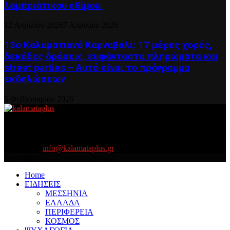
λαμπριάτικου εθίμου.
12 Απριλίου 2026
7 Απριλίου 2026
13ο Καλαματιανό Καρναβάλι: 17 μέρες χορός,
δεκάδες δράσεις, ευφάνταστα πληρώματα και
street parties – Αυτό είναι το πρόγραμμα
εκδηλώσεων
5 Φεβρουαρίου 2026
About US
Είμαστε κοντά σας πάντα για τα σοβαρά και τα....πιο ''σοβαρά'' γιατί
η ζωή θέλει....πολύπλευρη ενημέρωση!
Contact us:
info@kalamataplus.gr
Copyright ©2025 kalamataplus.gr
Home
ΕΙΔΗΣΕΙΣ
ΜΕΣΣΗΝΙΑ
ΕΛΛΑΔΑ
ΠΕΡΙΦΕΡΕΙΑ
ΚΟΣΜΟΣ