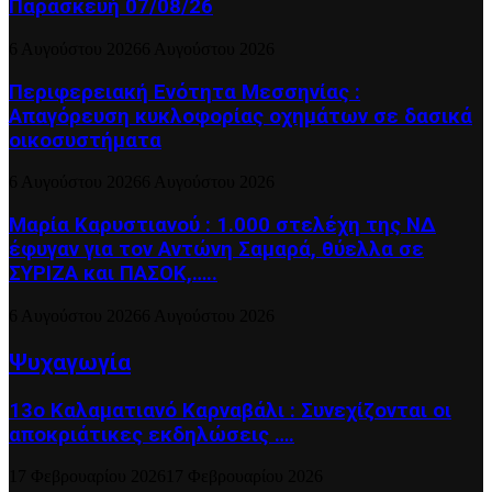
Παρασκευή 07/08/26
6 Αυγούστου 2026
6 Αυγούστου 2026
Περιφερειακή Ενότητα Μεσσηνίας :
Απαγόρευση κυκλοφορίας οχημάτων σε δασικά
οικοσυστήματα
6 Αυγούστου 2026
6 Αυγούστου 2026
Μαρία Καρυστιανού : 1.000 στελέχη της ΝΔ
έφυγαν για τον Αντώνη Σαμαρά, θύελλα σε
ΣΥΡΙΖΑ και ΠΑΣΟΚ,…..
6 Αυγούστου 2026
6 Αυγούστου 2026
Ψυχαγωγία
13ο Καλαματιανό Καρναβάλι : Συνεχίζονται οι
αποκριάτικες εκδηλώσεις ….
17 Φεβρουαρίου 2026
17 Φεβρουαρίου 2026