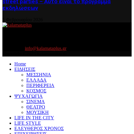
street parties – Αυτό είναι το πρόγραμμα
εκδηλώσεων
5 Φεβρουαρίου 2026
About US
Είμαστε κοντά σας πάντα για τα σοβαρά και τα....πιο ''σοβαρά'' γιατί
η ζωή θέλει....πολύπλευρη ενημέρωση!
Contact us:
info@kalamataplus.gr
Copyright ©2025 kalamataplus.gr
Home
ΕΙΔΗΣΕΙΣ
ΜΕΣΣΗΝΙΑ
ΕΛΛΑΔΑ
ΠΕΡΙΦΕΡΕΙΑ
ΚΟΣΜΟΣ
ΨΥΧΑΓΩΓΙΑ
ΣΙΝΕΜΑ
ΘΕΑΤΡΟ
ΜΟΥΣΙΚΗ
LIFE IN THE CITY
LIFE STYLE
ΕΛΕΥΘΕΡΟΣ ΧΡΟΝΟΣ
ΕΠΙΧΕΙΡΗΣΕΙΣ