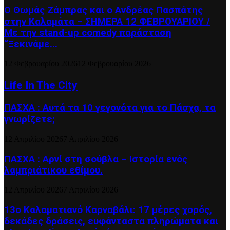
Ο Θωμάς Ζάμπρας και ο Ανδρέας Πασπάτης
στην Καλαμάτα – ΣΗΜΕΡΑ 12 ΦΕΒΡΟΥΑΡΙΟΥ /
Με την stand-up comedy παράσταση
“Ξεκινάμε...
12 Φεβρουαρίου 2026
12 Φεβρουαρίου 2026
Life In The City
ΠΑΣΧΑ : Αυτά τα 10 γεγονότα για το Πάσχα, τα
γνωρίζετε;
12 Απριλίου 2026
7 Απριλίου 2026
ΠΑΣΧΑ : Αρνί στη σούβλα – Ιστορία ενός
λαμπριάτικου εθίμου.
12 Απριλίου 2026
7 Απριλίου 2026
13ο Καλαματιανό Καρναβάλι: 17 μέρες χορός,
δεκάδες δράσεις, ευφάνταστα πληρώματα και