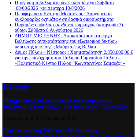
Πρόγραμμα δολωματικών ψεκασμών για Σάββατο
08/08/2026 και Δευτέρα 10/8/2026
Περιφερειακή Ενότητα Μεσσηνίας : Απαγόρευση
κυκλοφορίας οχημάτων σε δασικά οικοσυστήματα
Παραμένει υψηλός ο κίνδυνος πυρκαγιάς (κατηγορία 3)
αύριο, Σάββατο 8 Αυγούστου 2026
ΔΗΜΟΣ ΜΕΣΣΗΝΗΣ : Αποκατάσταση στο έργο
Βελτίωσης-αντικατάστασης του εξωτερικού δικτύου
ύδρευσης από πηγές Μπάρκα έως Βελίκα
Δήμος Πύλου – Νέστορος : Χρηματοδότηση 2.850.000,00 €
για την επανάχρηση του Παλαιού Γυμνασίου Πύλου –
«Πολιτιστικό Κέντρο Πύλου “Κωνσταντίνος Σαμαράς”»
Ειδήσεις
Πρόγραμμα δολωματικών ψεκασμών για
Σάββατο 08/08/2026 και Δευτέρα 10/8/2026
7 Αυγούστου 2026
7 Αυγούστου 2026
Περιφερειακή Ενότητα Μεσσηνίας :