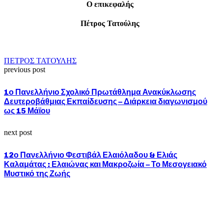
Ο επικεφαλής
Πέτρος Τατούλης
ΠΕΤΡΟΣ ΤΑΤΟΥΛΗΣ
previous post
1ο Πανελλήνιο Σχολικό Πρωτάθλημα Ανακύκλωσης
Δευτεροβάθμιας Εκπαίδευσης – Διάρκεια διαγωνισμού
ως 15 Μάϊου
next post
12ο Πανελλήνιο Φεστιβάλ Ελαιόλαδου & Ελιάς
Καλαμάτας : Ελαιώνας και Μακροζωία – Το Μεσογειακό
Μυστικό της Ζωής