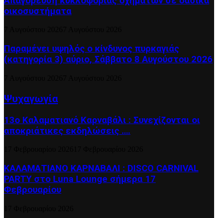
Απαγόρευση κυκλοφορίας οχημάτων σε δασικά
οικοσυστήματα
7 Αυγούστου 2026
7 Αυγούστου 2026
Παραμένει υψηλός ο κίνδυνος πυρκαγιάς
(κατηγορία 3) αύριο, Σάββατο 8 Αυγούστου 2026
7 Αυγούστου 2026
7 Αυγούστου 2026
Ψυχαγωγία
13ο Καλαματιανό Καρναβάλι : Συνεχίζονται οι
αποκριάτικες εκδηλώσεις ….
17 Φεβρουαρίου 2026
17 Φεβρουαρίου 2026
ΚΑΛΑΜΑΤΙΑΝΟ ΚΑΡΝΑΒΑΛΙ : DISCO CARNIVAL
PARTY στο Luna Lounge σήμερα 17
Φεβρουαρίου
17 Φεβρουαρίου 2026