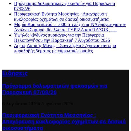
Πρόγραμμα δολωματικών ψεκασμών για Παρασκευή
07/08/26
Περιφερειακή Ενότητα Μεσσηνίας : Απαγόρευση
κυκλοφορίας οχημάτων σε δασικά οικοσυστήματα
Μαρία Καρυστιανού : 1.000 στελέχη της ΝΔ έφυγαν για τον
Αντώνη Σαμαρά, θύελλα σε ΣΥΡΙΖΑ και ΠΑΣΟΚ,…..
Υψηλός κίνδυνος πυρκαγιάς για την Περιφέρεια
Πελοποννήσου την Παρασκευή 7 Αυγούστου 2026
Δήμος Δυτικής Μάνης – Συνελήφθη 27χρονος την ώρα
παραλαβής δέματος με ναρκωτικές ουσίες
Ειδήσεις
Πρόγραμμα δολωματικών ψεκασμών για
Παρασκευή 07/08/26
6 Αυγούστου 2026
6 Αυγούστου 2026
Περιφερειακή Ενότητα Μεσσηνίας :
Απαγόρευση κυκλοφορίας οχημάτων σε δασικά
οικοσυστήματα