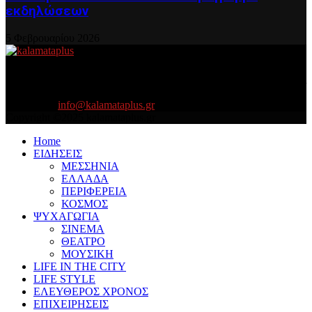
εκδηλώσεων
5 Φεβρουαρίου 2026
About US
Είμαστε κοντά σας πάντα για τα σοβαρά και τα....πιο ''σοβαρά'' γιατί
η ζωή θέλει....πολύπλευρη ενημέρωση!
Contact us:
info@kalamataplus.gr
Copyright ©2025 kalamataplus.gr
Home
ΕΙΔΗΣΕΙΣ
ΜΕΣΣΗΝΙΑ
ΕΛΛΑΔΑ
ΠΕΡΙΦΕΡΕΙΑ
ΚΟΣΜΟΣ
ΨΥΧΑΓΩΓΙΑ
ΣΙΝΕΜΑ
ΘΕΑΤΡΟ
ΜΟΥΣΙΚΗ
LIFE IN THE CITY
LIFE STYLE
ΕΛΕΥΘΕΡΟΣ ΧΡΟΝΟΣ
ΕΠΙΧΕΙΡΗΣΕΙΣ