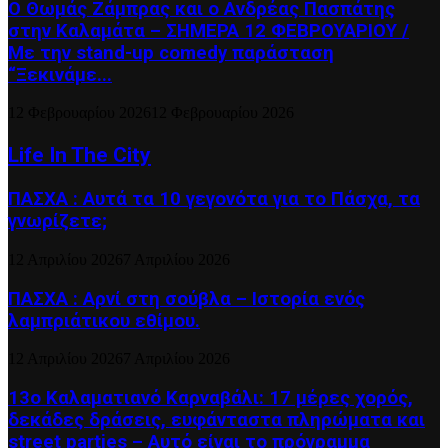
Ο Θωμάς Ζάμπρας και ο Ανδρέας Πασπάτης
στην Καλαμάτα – ΣΗΜΕΡΑ 12 ΦΕΒΡΟΥΑΡΙΟΥ /
Με την stand-up comedy παράσταση
“Ξεκινάμε...
12 Φεβρουαρίου 2026
12 Φεβρουαρίου 2026
Life In The City
ΠΑΣΧΑ : Αυτά τα 10 γεγονότα για το Πάσχα, τα
γνωρίζετε;
12 Απριλίου 2026
7 Απριλίου 2026
ΠΑΣΧΑ : Αρνί στη σούβλα – Ιστορία ενός
λαμπριάτικου εθίμου.
12 Απριλίου 2026
7 Απριλίου 2026
13ο Καλαματιανό Καρναβάλι: 17 μέρες χορός,
δεκάδες δράσεις, ευφάνταστα πληρώματα και
street parties – Αυτό είναι το πρόγραμμα