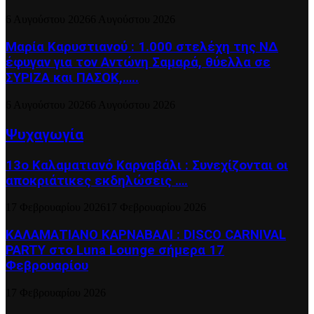
6 Αυγούστου 2026
6 Αυγούστου 2026
Μαρία Καρυστιανού : 1.000 στελέχη της ΝΔ
έφυγαν για τον Αντώνη Σαμαρά, θύελλα σε
ΣΥΡΙΖΑ και ΠΑΣΟΚ,…..
6 Αυγούστου 2026
6 Αυγούστου 2026
Ψυχαγωγία
13ο Καλαματιανό Καρναβάλι : Συνεχίζονται οι
αποκριάτικες εκδηλώσεις ….
17 Φεβρουαρίου 2026
17 Φεβρουαρίου 2026
ΚΑΛΑΜΑΤΙΑΝΟ ΚΑΡΝΑΒΑΛΙ : DISCO CARNIVAL
PARTY στο Luna Lounge σήμερα 17
Φεβρουαρίου
17 Φεβρουαρίου 2026