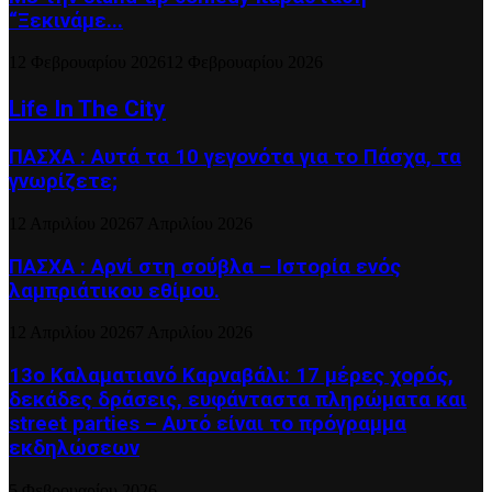
“Ξεκινάμε...
12 Φεβρουαρίου 2026
12 Φεβρουαρίου 2026
Life In The City
ΠΑΣΧΑ : Αυτά τα 10 γεγονότα για το Πάσχα, τα
γνωρίζετε;
12 Απριλίου 2026
7 Απριλίου 2026
ΠΑΣΧΑ : Αρνί στη σούβλα – Ιστορία ενός
λαμπριάτικου εθίμου.
12 Απριλίου 2026
7 Απριλίου 2026
13ο Καλαματιανό Καρναβάλι: 17 μέρες χορός,
δεκάδες δράσεις, ευφάνταστα πληρώματα και
street parties – Αυτό είναι το πρόγραμμα
εκδηλώσεων
5 Φεβρουαρίου 2026