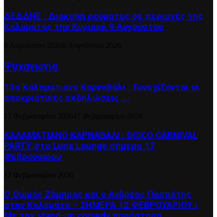
ΔΕΔΔΗΕ : Διακοπή ρεύματος σε περιοχές της
Καλαμάτας την Κυριακή 9 Αυγούστου
8 Αυγούστου 2026
8 Αυγούστου 2026
Ψυχαγωγία
13ο Καλαματιανό Καρναβάλι : Συνεχίζονται οι
αποκριάτικες εκδηλώσεις ….
17 Φεβρουαρίου 2026
17 Φεβρουαρίου 2026
ΚΑΛΑΜΑΤΙΑΝΟ ΚΑΡΝΑΒΑΛΙ : DISCO CARNIVAL
PARTY στο Luna Lounge σήμερα 17
Φεβρουαρίου
17 Φεβρουαρίου 2026
Ο Θωμάς Ζάμπρας και ο Ανδρέας Πασπάτης
στην Καλαμάτα – ΣΗΜΕΡΑ 12 ΦΕΒΡΟΥΑΡΙΟΥ /
Με την stand-up comedy παράσταση