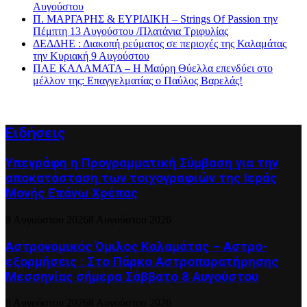
Αυγούστου
Π. ΜΑΡΓΑΡΗΣ & ΕΥΡΙΔΙΚΗ – Strings Of Passion την
Πέμπτη 13 Αυγούστου /Πλατάνια Τριφυλίας
ΔΕΔΔΗΕ : Διακοπή ρεύματος σε περιοχές της Καλαμάτας
την Κυριακή 9 Αυγούστου
ΠΑΕ ΚΑΛΑΜΑΤΑ – Η Μαύρη Θύελλα επενδύει στο
μέλλον της: Επαγγελματίας ο Παύλος Βαρελάς!
Ειδήσεις
Υπεγράφη η Προγραμματική Σύμβαση για την
αποκατάσταση των τοιχογραφιών της Ιεράς
Μονής Επάνω Χρέπας
8 Αυγούστου 2026
8 Αυγούστου 2026
Αστρονομικός Όμιλος Καλαμάτας – Αστρο-
εξορμήσεις : Στο Πάρκο Αστροπαρατήρησης
Μεσσηνίας σήμερα Σάββατο 8 Αυγούστου
8 Αυγούστου 2026
8 Αυγούστου 2026