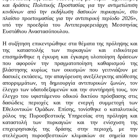
και δράσεις Πολιτικής Προστασίας για την αντιμετώπιση
κινδύνων από την εκδήλωση δασικών πυρκαγιών, στο
πλαίσιο προετοιμασίας για την αντιπυρική περίοδο 2026
»,
υπό την προεδρία του Αντιπεριφερειάρχη Μεσσηνίας
Ευστάθιου Αναστασόπουλου.
Η συζήτηση επικεντρώθηκε στα θέματα της πρόληψης και
της καταστολής των πυρκαγιών και ειδικότερα
επισημάνθηκε η έγκυρη και έγκαιρη υλοποίηση δράσεων
που αφορούν την πραγματοποίηση καθαρισμού της
βλάστησης κυρίως των οικισμών που γειτνιάζουν με
δασικές εκτάσεις, την απαγόρευση ανεξέλεγκτης απόθεσης
απορριμμάτων, τη δημιουργία αντιπυρικών ζωνών, τον
έλεγχο των υδατοδεξαμενών και την συντήρησή τους, τον
έλεγχο του υφιστάμενου οδικού δικτύου πρόσβασης στις
δασώδεις περιοχές και την ενεργή συμμετοχή των
Εθελοντικών Ομάδων. Επίσης, τονίσθηκε ο καταλυτικός
ρόλος της Πυροσβεστικής Υπηρεσίας στη πρόληψη και
καταστολή των πυρκαγιών και την ενίσχυση της
επιχειρησιακής της δράσης στην περιοχή, με την
στελέχωση πυροσβεστικών κλιμακίων σε σημεία που