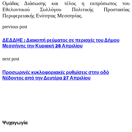
Ομάδας Διάσωσης και τέλος η εκπρόσωπος του
Εθελοντικού Συλλόγου Πολιτικής Προστασίας
Περιφερειακής Ενότητας Μεσσηνίας.
previous post
ΔΕΔΔΗΕ : Διακοπή ρεύματος σε περιοχές του Δήμου
Μεσσήνης την Κυριακή 26 Απριλίου
next post
Προσωρινές κυκλοφοριακές ρυθμίσεις στην οδό
Νέδοντος από την Δευτέρα 27 Απριλίου
Ψυχαγωγία