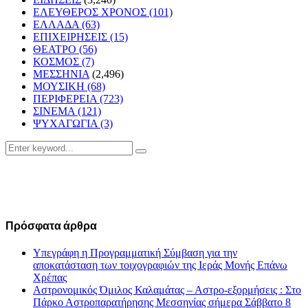
ΕΛΕΥΘΕΡΟΣ ΧΡΟΝΟΣ
(101)
ΕΛΛΑΔΑ
(63)
ΕΠΙΧΕΙΡΗΣΕΙΣ
(15)
ΘΕΑΤΡΟ
(56)
ΚΟΣΜΟΣ
(7)
ΜΕΣΣΗΝΙΑ
(2,496)
ΜΟΥΣΙΚΗ
(68)
ΠΕΡΙΦΕΡΕΙΑ
(723)
ΣΙΝΕΜΑ
(121)
ΨΥΧΑΓΩΓΙΑ
(3)
Search
Search
for:
Πρόσφατα άρθρα
Υπεγράφη η Προγραμματική Σύμβαση για την
αποκατάσταση των τοιχογραφιών της Ιεράς Μονής Επάνω
Χρέπας
Αστρονομικός Όμιλος Καλαμάτας – Αστρο-εξορμήσεις : Στο
Πάρκο Αστροπαρατήρησης Μεσσηνίας σήμερα Σάββατο 8