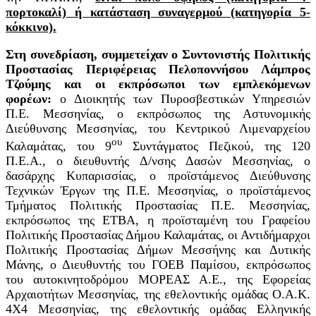
πορτοκαλί) ή
κατάσταση συναγερμού (κατηγορία 5-
κόκκινο).
Στη συνεδρίαση, συμμετείχαν ο Συντονιστής Πολιτικής
Προστασίας Περιφέρειας Πελοποννήσου Λάμπρος
Τζούμης και οι εκπρόσωποι των εμπλεκόμενων
φορέων:
ο Διοικητής των Πυροσβεστικών Υπηρεσιών
Π.Ε. Μεσσηνίας, ο εκπρόσωπος της Αστυνομικής
Διεύθυνσης Μεσσηνίας, του Κεντρικού Λιμεναρχείου
ου
Καλαμάτας, του 9
Συντάγματος Πεζικού, της 120
Π.Ε.Α., ο διευθυντής Δ/νσης Δασών Μεσσηνίας, ο
δασάρχης Κυπαρισσίας, ο προϊστάμενος Διεύθυνσης
Τεχνικών Έργων της Π.Ε. Μεσσηνίας, ο προϊστάμενος
Τμήματος Πολιτικής Προστασίας Π.Ε. Μεσσηνίας,
εκπρόσωπος της ΕΤΒΑ, η προϊσταμένη του Γραφείου
Πολιτικής Προστασίας Δήμου Καλαμάτας, οι Αντιδήμαρχοι
Πολιτικής Προστασίας Δήμων Μεσσήνης και Δυτικής
Μάνης, ο Διευθυντής του ΓΟΕΒ Παμίσου, εκπρόσωπος
του αυτοκινητοδρόμου ΜΟΡΕΑΣ Α.Ε., της Εφορείας
Αρχαιοτήτων Μεσσηνίας, της εθελοντικής ομάδας Ο.Α.Κ.
4Χ4 Μεσσηνίας, της εθελοντικής ομάδας Ελληνικής