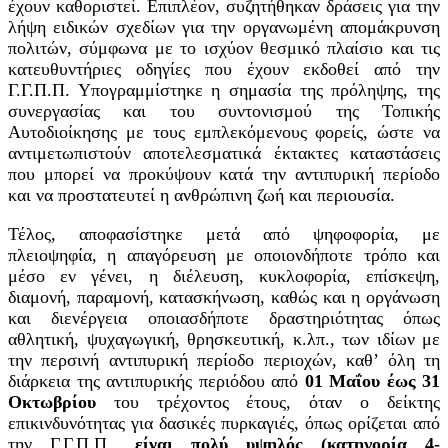
έχουν καθοριστεί. Επιπλέον, συζητήθηκαν δράσεις για την
λήψη ειδικών σχεδίων για την οργανωμένη απομάκρυνση
πολιτών, σύμφωνα με το ισχύον θεσμικό πλαίσιο και τις
κατευθυντήριες οδηγίες που έχουν εκδοθεί από την
Γ.Γ.Π.Π. Υπογραμμίστηκε η σημασία της πρόληψης, της
συνεργασίας και του συντονισμού της Τοπικής
Αυτοδιοίκησης με τους εμπλεκόμενους φορείς, ώστε να
αντιμετωπιστούν αποτελεσματικά έκτακτες καταστάσεις
που μπορεί να προκύψουν κατά την αντιπυρική περίοδο
και να προστατευτεί η ανθρώπινη ζωή και περιουσία.
Τέλος, αποφασίστηκε μετά από ψηφοφορία, με
πλειοψηφία, η απαγόρευση με οποιονδήποτε τρόπο και
μέσο εν γένει, η διέλευση, κυκλοφορία, επίσκεψη,
διαμονή, παραμονή, κατασκήνωση, καθώς και η οργάνωση
και διενέργεια οποιασδήποτε δραστηριότητας όπως
αθλητική, ψυχαγωγική, θρησκευτική, κ.λπ., των ιδίων με
την περσινή αντιπυρική περίοδο περιοχών, καθ’ όλη τη
διάρκεια της αντιπυρικής περιόδου από
01 Μαΐου έως 31
Οκτωβρίου
του τρέχοντος έτους, όταν ο δείκτης
επικινδυνότητας για δασικές πυρκαγιές, όπως ορίζεται από
την Γ.Γ.Π.Π.,
είναι
πολύ υψηλός (κατηγορία 4
-