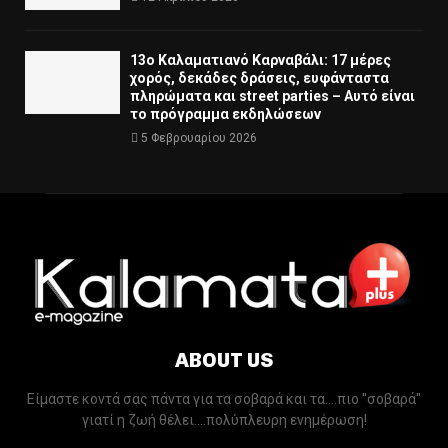
13ο Καλαματιανό Καρναβάλι: 17 μέρες
χορός, δεκάδες δράσεις, ευφάνταστα
πληρώματα και street parties – Αυτό είναι
το πρόγραμμα εκδηλώσεων
5 Φεβρουαρίου 2026
ABOUT US
Είμαστε κοντά σας πάντα για τα σοβαρά και τα....πιο ''σοβαρά''
γιατί η ζωή θέλει....πολύπλευρη ενημέρωση!