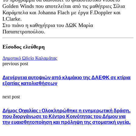
Golden Winds που αποτελείται από τις μαθήτριες Σίλια
Καράμπελα και Johanna Flach με έργα F.Doppler και
I.Clarke.
Στο πιάνο η καθηγήτρια του ΔΩΚ Μαρία
Παπαπετροπούλου.
Είσοδος ελεύθερη
Δημοτικό Ωδείο Καλαμάτας
previous post
Διενέργεια αυτοψιών από κλιμάκιο της ΔΑΕΦΚ σε κτίρια
εξαιτίας κατολισθήσεων
next post
Δήμος Οιχαλίας : Ολοκληρώθηκε η ενημερωτική δράση,
που διοργάνωσε το Κέντρο Κοινότητας του Δήμου για
την ευαισθητοποίηση και πρόληψη της στοματική υγεία.