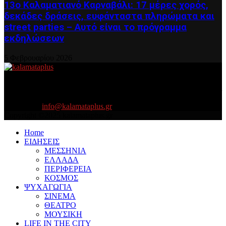
13ο Καλαματιανό Καρναβάλι: 17 μέρες χορός,
δεκάδες δράσεις, ευφάνταστα πληρώματα και
street parties – Αυτό είναι το πρόγραμμα
εκδηλώσεων
5 Φεβρουαρίου 2026
About US
Είμαστε κοντά σας πάντα για τα σοβαρά και τα....πιο ''σοβαρά'' γιατί
η ζωή θέλει....πολύπλευρη ενημέρωση!
Contact us:
info@kalamataplus.gr
Copyright ©2025 kalamataplus.gr
Home
ΕΙΔΗΣΕΙΣ
ΜΕΣΣΗΝΙΑ
ΕΛΛΑΔΑ
ΠΕΡΙΦΕΡΕΙΑ
ΚΟΣΜΟΣ
ΨΥΧΑΓΩΓΙΑ
ΣΙΝΕΜΑ
ΘΕΑΤΡΟ
ΜΟΥΣΙΚΗ
LIFE IN THE CITY