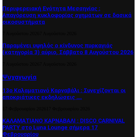
Περιφερειακή Ενότητα Μεσσηνίας :
Απαγόρευση κυκλοφορίας οχημάτων σε δασικά
οικοσυστήματα
7 Αυγούστου 2026
7 Αυγούστου 2026
Παραμένει υψηλός ο κίνδυνος πυρκαγιάς
(κατηγορία 3) αύριο, Σάββατο 8 Αυγούστου 2026
7 Αυγούστου 2026
7 Αυγούστου 2026
Ψυχαγωγία
13ο Καλαματιανό Καρναβάλι : Συνεχίζονται οι
αποκριάτικες εκδηλώσεις ….
17 Φεβρουαρίου 2026
17 Φεβρουαρίου 2026
ΚΑΛΑΜΑΤΙΑΝΟ ΚΑΡΝΑΒΑΛΙ : DISCO CARNIVAL
PARTY στο Luna Lounge σήμερα 17
Φεβρουαρίου