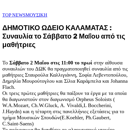
TOP NEWS
ΜΟΥΣΙΚΗ
ΔΗΜΟΤΙΚΟ ΩΔΕΙΟ ΚΑΛΑΜΑΤΑΣ :
Συναυλία το Σάββατο 2 Μαΐου από τις
μαθήτριες
Το
Σάββατο 2 Μαΐου στις 11:00 το πρωί
στην αίθουσα
συναυλιών του ΔΩΚ θα πραγματοποιηθεί συναυλία από τις
μαθήτριες Σταυρούλα Καλλιγιάννη, Σοφία Λεβεντοπούλου,
Δημηλία Μουρούτογλου και Σίλια Καράμπελα και Johanna
Flach.
Οι τρεις πρώτες μαθήτριες θα παίξουν τα έργα με τα οποία
θα διαγωνιστούν στον διαγωνισμό Orpheus Soloists (
W.A.Mozart, Ch.W.Gluck, A. Vivaldi,L Boccherini,
J.Haydn) και η τέταρτη στις πανελλήνιες εξετάσεις για το
τμήμα Μουσικών Σπουδών(E.Koehler, Ph.Gaubert,
C.Saint-Saens)
Το πρόγραμμα θα διανθίσει το φλαουτιστικό ντουέτο