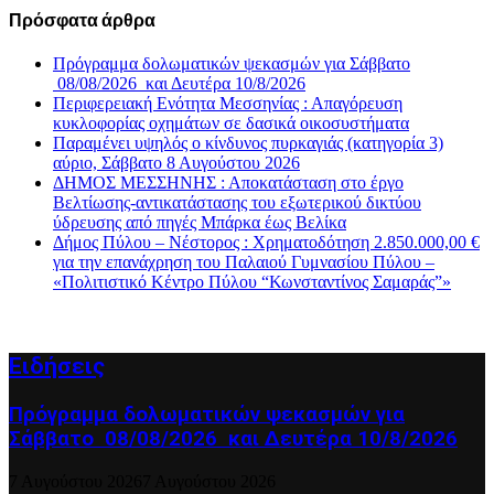
Πρόσφατα άρθρα
Πρόγραμμα δολωματικών ψεκασμών για Σάββατο
08/08/2026 και Δευτέρα 10/8/2026
Περιφερειακή Ενότητα Μεσσηνίας : Απαγόρευση
κυκλοφορίας οχημάτων σε δασικά οικοσυστήματα
Παραμένει υψηλός ο κίνδυνος πυρκαγιάς (κατηγορία 3)
αύριο, Σάββατο 8 Αυγούστου 2026
ΔΗΜΟΣ ΜΕΣΣΗΝΗΣ : Αποκατάσταση στο έργο
Βελτίωσης-αντικατάστασης του εξωτερικού δικτύου
ύδρευσης από πηγές Μπάρκα έως Βελίκα
Δήμος Πύλου – Νέστορος : Χρηματοδότηση 2.850.000,00 €
για την επανάχρηση του Παλαιού Γυμνασίου Πύλου –
«Πολιτιστικό Κέντρο Πύλου “Κωνσταντίνος Σαμαράς”»
Ειδήσεις
Πρόγραμμα δολωματικών ψεκασμών για
Σάββατο 08/08/2026 και Δευτέρα 10/8/2026
7 Αυγούστου 2026
7 Αυγούστου 2026