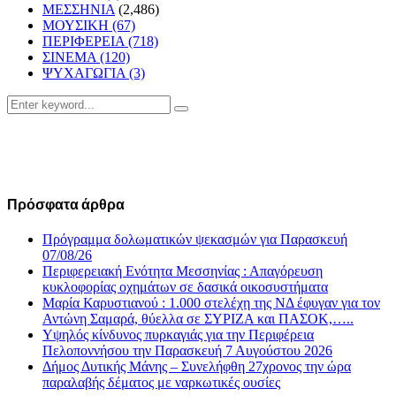
ΜΕΣΣΗΝΙΑ
(2,486)
ΜΟΥΣΙΚΗ
(67)
ΠΕΡΙΦΕΡΕΙΑ
(718)
ΣΙΝΕΜΑ
(120)
ΨΥΧΑΓΩΓΙΑ
(3)
Search
Search
for:
Πρόσφατα άρθρα
Πρόγραμμα δολωματικών ψεκασμών για Παρασκευή
07/08/26
Περιφερειακή Ενότητα Μεσσηνίας : Απαγόρευση
κυκλοφορίας οχημάτων σε δασικά οικοσυστήματα
Μαρία Καρυστιανού : 1.000 στελέχη της ΝΔ έφυγαν για τον
Αντώνη Σαμαρά, θύελλα σε ΣΥΡΙΖΑ και ΠΑΣΟΚ,…..
Υψηλός κίνδυνος πυρκαγιάς για την Περιφέρεια
Πελοποννήσου την Παρασκευή 7 Αυγούστου 2026
Δήμος Δυτικής Μάνης – Συνελήφθη 27χρονος την ώρα
παραλαβής δέματος με ναρκωτικές ουσίες