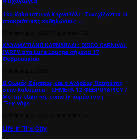
Ψυχαγωγία
13ο Καλαματιανό Καρναβάλι : Συνεχίζονται οι
αποκριάτικες εκδηλώσεις ….
17 Φεβρουαρίου 2026
17 Φεβρουαρίου 2026
ΚΑΛΑΜΑΤΙΑΝΟ ΚΑΡΝΑΒΑΛΙ : DISCO CARNIVAL
PARTY στο Luna Lounge σήμερα 17
Φεβρουαρίου
17 Φεβρουαρίου 2026
Ο Θωμάς Ζάμπρας και ο Ανδρέας Πασπάτης
στην Καλαμάτα – ΣΗΜΕΡΑ 12 ΦΕΒΡΟΥΑΡΙΟΥ /
Με την stand-up comedy παράσταση
“Ξεκινάμε...
12 Φεβρουαρίου 2026
12 Φεβρουαρίου 2026
Life In The City