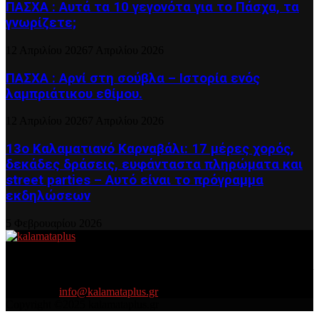
ΠΑΣΧΑ : Αυτά τα 10 γεγονότα για το Πάσχα, τα
γνωρίζετε;
12 Απριλίου 2026
7 Απριλίου 2026
ΠΑΣΧΑ : Αρνί στη σούβλα – Ιστορία ενός
λαμπριάτικου εθίμου.
12 Απριλίου 2026
7 Απριλίου 2026
13ο Καλαματιανό Καρναβάλι: 17 μέρες χορός,
δεκάδες δράσεις, ευφάνταστα πληρώματα και
street parties – Αυτό είναι το πρόγραμμα
εκδηλώσεων
5 Φεβρουαρίου 2026
About US
Είμαστε κοντά σας πάντα για τα σοβαρά και τα....πιο ''σοβαρά'' γιατί
η ζωή θέλει....πολύπλευρη ενημέρωση!
Contact us:
info@kalamataplus.gr
Copyright ©2025 kalamataplus.gr