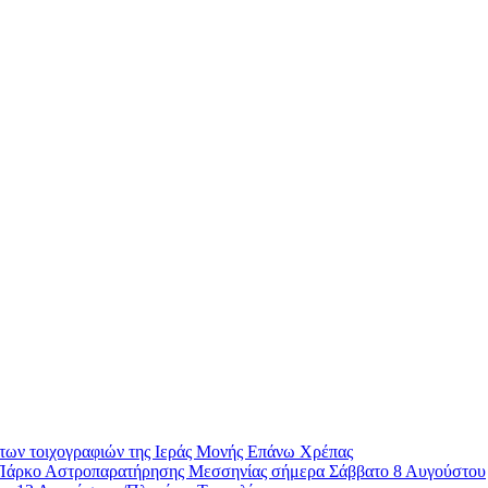
των τοιχογραφιών της Ιεράς Μονής Επάνω Χρέπας
ο Πάρκο Αστροπαρατήρησης Μεσσηνίας σήμερα Σάββατο 8 Αυγούστου