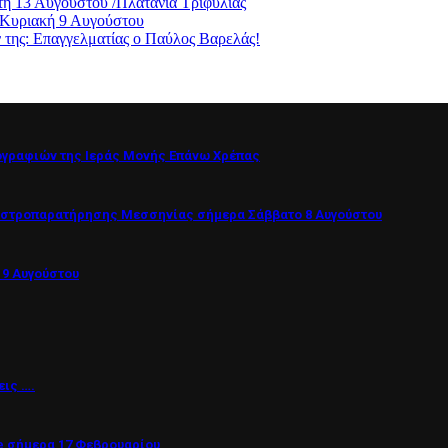
η 13 Αυγούστου /Πλατάνια Τριφυλίας
 Κυριακή 9 Αυγούστου
ς: Επαγγελματίας ο Παύλος Βαρελάς!
ογραφιών της Ιεράς Μονής Επάνω Χρέπας
Αστροπαρατήρησης Μεσσηνίας σήμερα Σάββατο 8 Αυγούστου
 9 Αυγούστου
εις ….
 σήμερα 17 Φεβρουαρίου