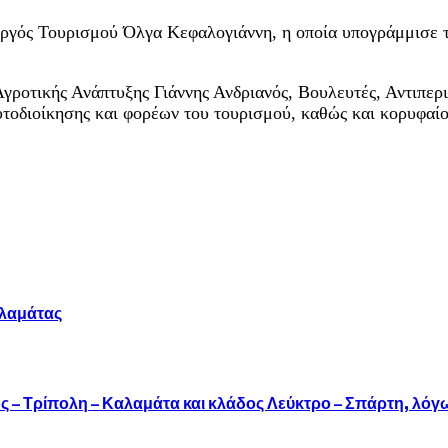
ργός Τουρισμού Όλγα Κεφαλογιάννη, η οποία υπογράμμισε τη
γροτικής Ανάπτυξης Γιάννης Ανδριανός, Βουλευτές, Αντιπερ
διοίκησης και φορέων του τουρισμού, καθώς και κορυφαίοι 
αλαμάτας
 – Τρίπολη – Καλαμάτα και κλάδος Λεύκτρο – Σπάρτη, λόγ