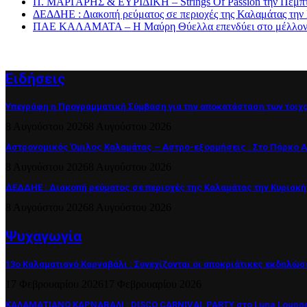
Π. ΜΑΡΓΑΡΗΣ & ΕΥΡΙΔΙΚΗ – Strings Of Passion την Πέμπτ
ΔΕΔΔΗΕ : Διακοπή ρεύματος σε περιοχές της Καλαμάτας την
ΠΑΕ ΚΑΛΑΜΑΤΑ – Η Μαύρη Θύελλα επενδύει στο μέλλον τη
Ειδήσεις
Υπεγράφη η Προγραμματική Σύμβαση για την αποκατάσταση των τοιχ
8 Αυγούστου 2026
8 Αυγούστου 2026
Αστρονομικός Όμιλος Καλαμάτας – Αστρο-εξορμήσεις : Στο Πάρκο 
8 Αυγούστου 2026
8 Αυγούστου 2026
ΔΕΔΔΗΕ : Διακοπή ρεύματος σε περιοχές της Καλαμάτας την Κυριακή
8 Αυγούστου 2026
8 Αυγούστου 2026
Ψυχαγωγία
13ο Καλαματιανό Καρναβάλι : Συνεχίζονται οι αποκριάτικες εκδηλώσ
17 Φεβρουαρίου 2026
17 Φεβρουαρίου 2026
ΚΑΛΑΜΑΤΙΑΝΟ ΚΑΡΝΑΒΑΛΙ : DISCO CARNIVAL PARTY στο Luna Lounge