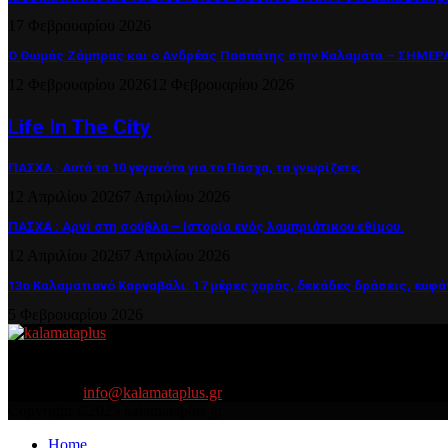
17 Φεβρουαρίου 2026
Ο Θωμάς Ζάμπρας και ο Ανδρέας Πασπάτης στην Καλαμάτα – ΣΗΜΕΡΑ 
12 Φεβρουαρίου 2026
12 Φεβρουαρίου 2026
Life In The City
ΠΑΣΧΑ : Αυτά τα 10 γεγονότα για το Πάσχα, τα γνωρίζετε;
12 Απριλίου 2026
7 Απριλίου 2026
ΠΑΣΧΑ : Αρνί στη σούβλα – Ιστορία ενός λαμπριάτικου εθίμου.
12 Απριλίου 2026
7 Απριλίου 2026
13ο Καλαματιανό Καρναβάλι: 17 μέρες χορός, δεκάδες δράσεις, ευφά
5 Φεβρουαρίου 2026
About US
Είμαστε κοντά σας πάντα για τα σοβαρά και τα....πιο ''σοβαρά'' γιατ
Contact us:
info@kalamataplus.gr
Copyright ©2025 kalamataplus.gr
Home