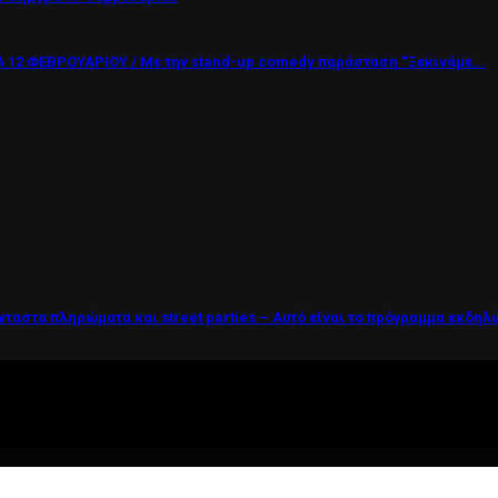
12 ΦΕΒΡΟΥΑΡΙΟΥ / Με την stand-up comedy παράσταση “Ξεκινάμε...
νταστα πληρώματα και street parties – Αυτό είναι το πρόγραμμα εκδη
ί η ζωή θέλει....πολύπλευρη ενημέρωση!