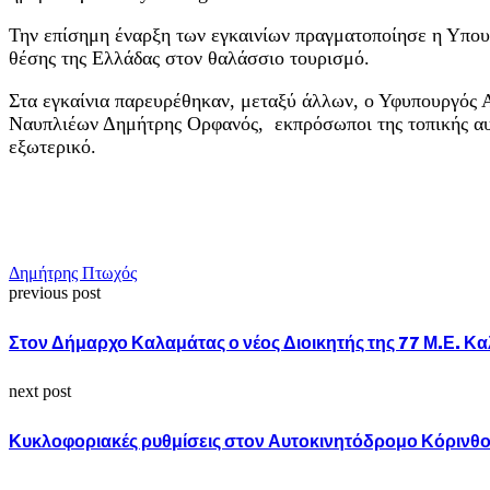
Την επίσημη έναρξη των εγκαινίων πραγματοποίησε η Υπου
θέσης της Ελλάδας στον θαλάσσιο τουρισμό.
Στα εγκαίνια παρευρέθηκαν, μεταξύ άλλων, ο Υφυπουργός Α
Ναυπλιέων Δημήτρης Ορφανός, εκπρόσωποι της τοπικής αυτο
εξωτερικό.
Δημήτρης Πτωχός
previous post
Στον Δήμαρχο Καλαμάτας ο νέος Διοικητής της 77 Μ.Ε. Κ
next post
Κυκλοφοριακές ρυθμίσεις στον Αυτοκινητόδρομο Κόρινθος