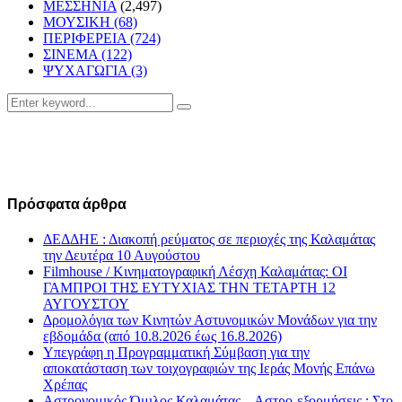
ΜΕΣΣΗΝΙΑ
(2,497)
ΜΟΥΣΙΚΗ
(68)
ΠΕΡΙΦΕΡΕΙΑ
(724)
ΣΙΝΕΜΑ
(122)
ΨΥΧΑΓΩΓΙΑ
(3)
Search
Search
for:
Πρόσφατα άρθρα
ΔΕΔΔΗΕ : Διακοπή ρεύματος σε περιοχές της Καλαμάτας
την Δευτέρα 10 Αυγούστου
Filmhouse / Κινηματογραφική Λέσχη Καλαμάτας: ΟΙ
ΓΑΜΠΡΟΙ ΤΗΣ ΕΥΤΥΧΙΑΣ ΤΗΝ ΤΕΤΑΡΤΗ 12
ΑΥΓΟΥΣΤΟΥ
Δρομολόγια των Κινητών Αστυνομικών Μονάδων για την
εβδομάδα (από 10.8.2026 έως 16.8.2026)
Υπεγράφη η Προγραμματική Σύμβαση για την
αποκατάσταση των τοιχογραφιών της Ιεράς Μονής Επάνω
Χρέπας
Αστρονομικός Όμιλος Καλαμάτας – Αστρο-εξορμήσεις : Στο