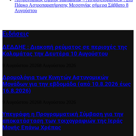
Πάρκο Αστροπαρατήρησης Μεσσηνίας σήμερα Σάββατο 8
Αυγούστου
Ειδήσεις
ΔΕΔΔΗΕ : Διακοπή ρεύματος σε περιοχές της
Καλαμάτας την Δευτέρα 10 Αυγούστου
9 Αυγούστου 2026
8 Αυγούστου 2026
Δρομολόγια των Κινητών Αστυνομικών
Μονάδων για την εβδομάδα (από 10.8.2026 έως
16.8.2026)
9 Αυγούστου 2026
8 Αυγούστου 2026
Υπεγράφη η Προγραμματική Σύμβαση για την
αποκατάσταση των τοιχογραφιών της Ιεράς
Μονής Επάνω Χρέπας