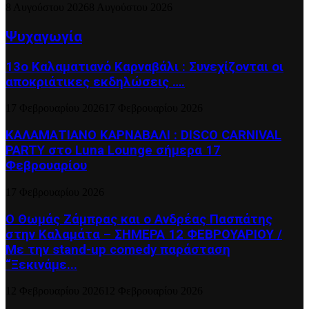
8 Αυγούστου 2026
8 Αυγούστου 2026
Ψυχαγωγία
13ο Καλαματιανό Καρναβάλι : Συνεχίζονται οι
αποκριάτικες εκδηλώσεις ….
17 Φεβρουαρίου 2026
17 Φεβρουαρίου 2026
ΚΑΛΑΜΑΤΙΑΝΟ ΚΑΡΝΑΒΑΛΙ : DISCO CARNIVAL
PARTY στο Luna Lounge σήμερα 17
Φεβρουαρίου
17 Φεβρουαρίου 2026
Ο Θωμάς Ζάμπρας και ο Ανδρέας Πασπάτης
στην Καλαμάτα – ΣΗΜΕΡΑ 12 ΦΕΒΡΟΥΑΡΙΟΥ /
Με την stand-up comedy παράσταση
“Ξεκινάμε...
12 Φεβρουαρίου 2026
12 Φεβρουαρίου 2026