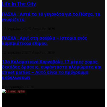
Life In The City
ΠΑΣΧΑ : Αυτά τα 10 γεγονότα για το Πάσχα, τα
γνωρίζετε;
12 Απριλίου 2026
7 Απριλίου 2026
ΠΑΣΧΑ : Αρνί στη σούβλα – Ιστορία ενός
λαμπριάτικου εθίμου.
12 Απριλίου 2026
7 Απριλίου 2026
13ο Καλαματιανό Καρναβάλι: 17 μέρες χορός,
δεκάδες δράσεις, ευφάνταστα πληρώματα και
street parties – Αυτό είναι το πρόγραμμα
εκδηλώσεων
5 Φεβρουαρίου 2026
About US
Είμαστε κοντά σας πάντα για τα σοβαρά και τα....πιο ''σοβαρά'' γιατί
η ζωή θέλει....πολύπλευρη ενημέρωση!