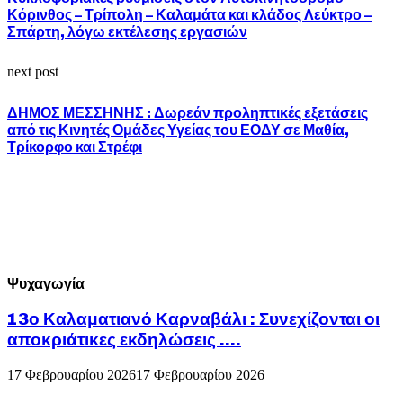
Κόρινθος – Τρίπολη – Καλαμάτα και κλάδος Λεύκτρο –
Σπάρτη, λόγω εκτέλεσης εργασιών
next post
ΔΗΜΟΣ ΜΕΣΣΗΝΗΣ : Δωρεάν προληπτικές εξετάσεις
από τις Κινητές Ομάδες Υγείας του ΕΟΔΥ σε Μαθία,
Τρίκορφο και Στρέφι
Ψυχαγωγία
13ο Καλαματιανό Καρναβάλι : Συνεχίζονται οι
αποκριάτικες εκδηλώσεις ….
17 Φεβρουαρίου 2026
17 Φεβρουαρίου 2026