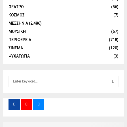
ΘΕΑΤΡΟ
(56)
ΚΟΣΜΟΣ
(7)
ΜΕΣΣΗΝΙΑ
(2,486)
ΜΟΥΣΙΚΗ
(67)
ΠΕΡΙΦΕΡΕΙΑ
(718)
ΣΙΝΕΜΑ
(120)
ΨΥΧΑΓΩΓΙΑ
(3)
S
e
a
S
r
c
E
h
f
A
o
r
R