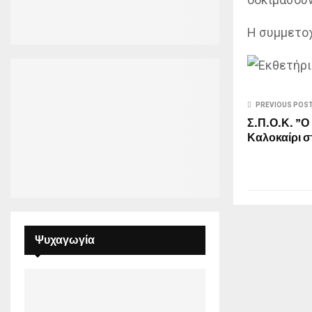
Η συμμετοχ
PREVIOUS POS
Σ.Π.Ο.Κ. ”Ο
Καλοκαίρι σ
Ψυχαγωγία