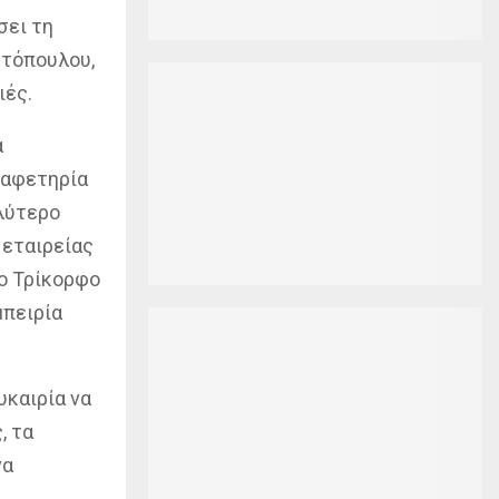
σει τη
στόπουλου,
ιές.
ά
 αφετηρία
λύτερο
 εταιρείας
το Τρίκορφο
μπειρία
υκαιρία να
, τα
να