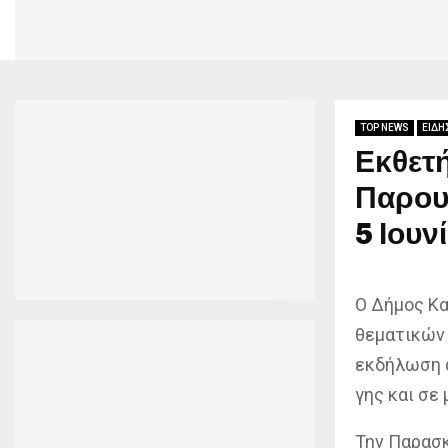
TOP NEWS
ΕΙΔΗ
Εκθετή
Παρου
5 Ιουν
Ο Δήμος Κα
θεματικών 
εκδήλωση α
γης και σε 
Την Παρασκε