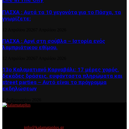
ΠΑΣΧΑ : Αυτά τα 10 γεγονότα για το Πάσχα, τα
γνωρίζετε;
12 Απριλίου 2026
7 Απριλίου 2026
ΠΑΣΧΑ : Αρνί στη σούβλα – Ιστορία ενός
λαμπριάτικου εθίμου.
12 Απριλίου 2026
7 Απριλίου 2026
13ο Καλαματιανό Καρναβάλι: 17 μέρες χορός,
δεκάδες δράσεις, ευφάνταστα πληρώματα και
street parties – Αυτό είναι το πρόγραμμα
εκδηλώσεων
5 Φεβρουαρίου 2026
About US
Είμαστε κοντά σας πάντα για τα σοβαρά και τα....πιο ''σοβαρά'' γιατί
η ζωή θέλει....πολύπλευρη ενημέρωση!
Contact us:
info@kalamataplus.gr