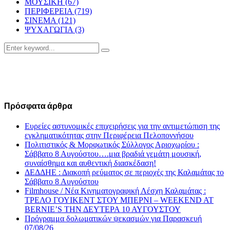
ΜΟΥΣΙΚΗ
(67)
ΠΕΡΙΦΕΡΕΙΑ
(719)
ΣΙΝΕΜΑ
(121)
ΨΥΧΑΓΩΓΙΑ
(3)
Search
Search
for:
Πρόσφατα άρθρα
Ευρείες αστυνομικές επιχειρήσεις για την αντιμετώπιση της
εγκληματικότητας στην Περιφέρεια Πελοποννήσου
Πολιτιστικός & Μορφωτικός Σύλλογος Αριοχωρίου :
Σάββατο 8 Αυγούστου….μια βραδιά γεμάτη μουσική,
συναίσθημα και αυθεντική διασκέδαση!
ΔΕΔΔΗΕ : Διακοπή ρεύματος σε περιοχές της Καλαμάτας το
Σάββατο 8 Αυγούστου
Filmhouse / Νέα Κινηματογραφική Λέσχη Καλαμάτας :
ΤΡΕΛΟ ΓΟΥΙΚΕΝΤ ΣΤΟΥ ΜΠΕΡΝΙ – WEEKEND AT
BERNIE’S ΤΗΝ ΔΕΥΤΕΡΑ 10 ΑΥΓΟΥΣΤΟΥ
Πρόγραμμα δολωματικών ψεκασμών για Παρασκευή
07/08/26