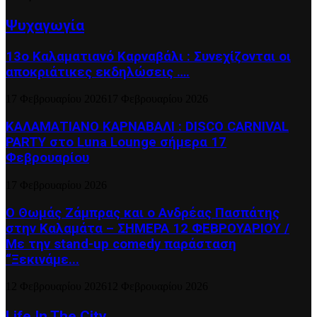
Ψυχαγωγία
13ο Καλαματιανό Καρναβάλι : Συνεχίζονται οι
αποκριάτικες εκδηλώσεις ….
17 Φεβρουαρίου 2026
17 Φεβρουαρίου 2026
ΚΑΛΑΜΑΤΙΑΝΟ ΚΑΡΝΑΒΑΛΙ : DISCO CARNIVAL
PARTY στο Luna Lounge σήμερα 17
Φεβρουαρίου
17 Φεβρουαρίου 2026
Ο Θωμάς Ζάμπρας και ο Ανδρέας Πασπάτης
στην Καλαμάτα – ΣΗΜΕΡΑ 12 ΦΕΒΡΟΥΑΡΙΟΥ /
Με την stand-up comedy παράσταση
“Ξεκινάμε...
12 Φεβρουαρίου 2026
12 Φεβρουαρίου 2026
Life In The City