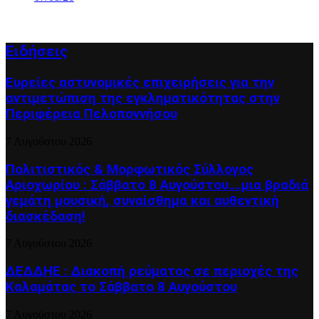
Ειδήσεις
Ευρείες αστυνομικές επιχειρήσεις για την
αντιμετώπιση της εγκληματικότητας στην
Περιφέρεια Πελοποννήσου
7 Αυγούστου 2026
Πολιτιστικός & Μορφωτικός Σύλλογος
Αριοχωρίου : Σάββατο 8 Αυγούστου….μια βραδιά
γεμάτη μουσική, συναίσθημα και αυθεντική
διασκέδαση!
7 Αυγούστου 2026
ΔΕΔΔΗΕ : Διακοπή ρεύματος σε περιοχές της
Καλαμάτας το Σάββατο 8 Αυγούστου
7 Αυγούστου 2026