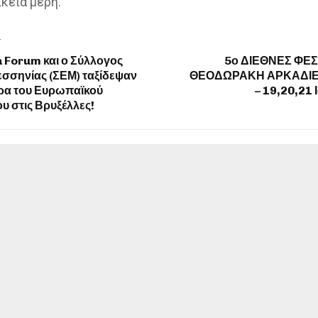
ικεία μέρη.
T
 Forum και ο Σύλλογος
5ο ΔΙΕΘΝΕΣ ΦΕΣ
σσηνίας (ΣΕΜ) ταξίδεψαν
ΘΕΟΔΩΡΑΚΗ ΑΡΚΑΔΙΕ
δρα του Ευρωπαϊκού
– 19,20,21 
υ στις Βρυξέλλες!