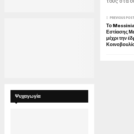
τους στα ο
PREVIOUS POS
Το Messinia
Εστίασης Με
μέχρι την έ
Κοινοβουλίο
Ψυχαγωγία