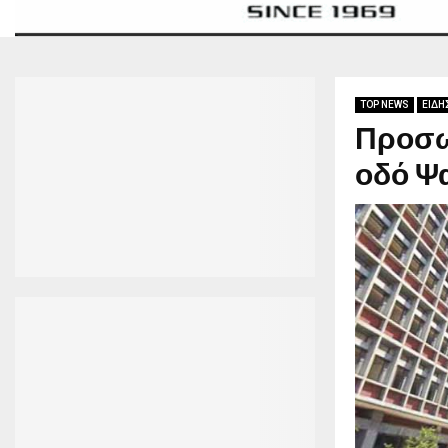
TOP NEWS
ΕΙΔΗ
Προσω
οδό Ψα