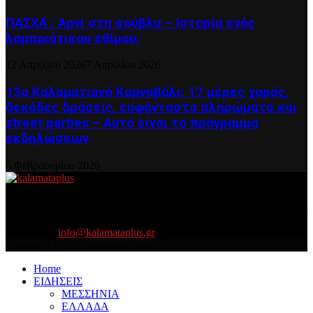
ΠΑΣΧΑ : Αρνί στη σούβλα – Ιστορία ενός
λαμπριάτικου εθίμου.
12 Απριλίου 2026
7 Απριλίου 2026
13ο Καλαματιανό Καρναβάλι: 17 μέρες χορός,
δεκάδες δράσεις, ευφάνταστα πληρώματα και
street parties – Αυτό είναι το πρόγραμμα
εκδηλώσεων
5 Φεβρουαρίου 2026
About US
Είμαστε κοντά σας πάντα για τα σοβαρά και τα....πιο ''σοβαρά'' γιατί
η ζωή θέλει....πολύπλευρη ενημέρωση!
Contact us:
info@kalamataplus.gr
Copyright ©2025 kalamataplus.gr
Home
ΕΙΔΗΣΕΙΣ
ΜΕΣΣΗΝΙΑ
ΕΛΛΑΔΑ