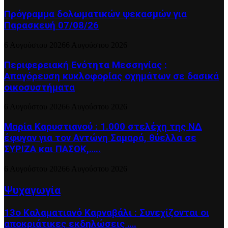
Πρόγραμμα δολωματικών ψεκασμών για
Παρασκευή 07/08/26
6 Αυγούστου 2026
6 Αυγούστου 2026
Περιφερειακή Ενότητα Μεσσηνίας :
Απαγόρευση κυκλοφορίας οχημάτων σε δασικά
οικοσυστήματα
6 Αυγούστου 2026
6 Αυγούστου 2026
Μαρία Καρυστιανού : 1.000 στελέχη της ΝΔ
έφυγαν για τον Αντώνη Σαμαρά, θύελλα σε
ΣΥΡΙΖΑ και ΠΑΣΟΚ,…..
6 Αυγούστου 2026
6 Αυγούστου 2026
Ψυχαγωγία
13ο Καλαματιανό Καρναβάλι : Συνεχίζονται οι
αποκριάτικες εκδηλώσεις ….