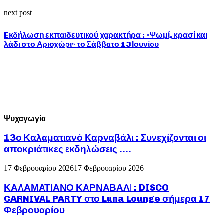
next post
Eκδήλωση εκπαιδευτικού χαρακτήρα : «Ψωμί, κρασί και
λάδι στο Αριοχώρι» το Σάββατο 13 Ιουνίου
Ψυχαγωγία
13ο Καλαματιανό Καρναβάλι : Συνεχίζονται οι
αποκριάτικες εκδηλώσεις ….
17 Φεβρουαρίου 2026
17 Φεβρουαρίου 2026
ΚΑΛΑΜΑΤΙΑΝΟ ΚΑΡΝΑΒΑΛΙ : DISCO
CARNIVAL PARTY στο Luna Lounge σήμερα 17
Φεβρουαρίου