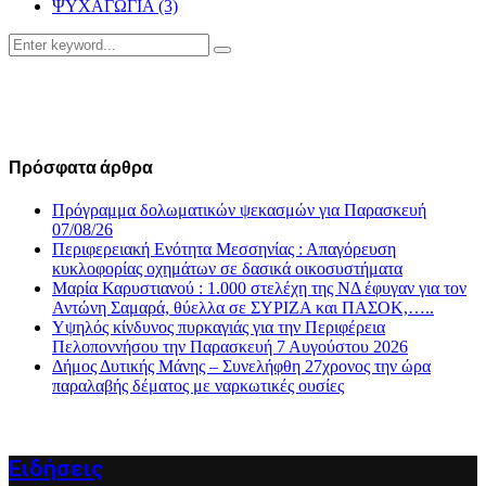
ΨΥΧΑΓΩΓΙΑ
(3)
Search
Search
for:
Πρόσφατα άρθρα
Πρόγραμμα δολωματικών ψεκασμών για Παρασκευή
07/08/26
Περιφερειακή Ενότητα Μεσσηνίας : Απαγόρευση
κυκλοφορίας οχημάτων σε δασικά οικοσυστήματα
Μαρία Καρυστιανού : 1.000 στελέχη της ΝΔ έφυγαν για τον
Αντώνη Σαμαρά, θύελλα σε ΣΥΡΙΖΑ και ΠΑΣΟΚ,…..
Υψηλός κίνδυνος πυρκαγιάς για την Περιφέρεια
Πελοποννήσου την Παρασκευή 7 Αυγούστου 2026
Δήμος Δυτικής Μάνης – Συνελήφθη 27χρονος την ώρα
παραλαβής δέματος με ναρκωτικές ουσίες
Ειδήσεις