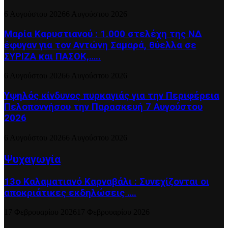
6 Αυγούστου 2026
6 Αυγούστου 2026
Μαρία Καρυστιανού : 1.000 στελέχη της ΝΔ
έφυγαν για τον Αντώνη Σαμαρά, θύελλα σε
ΣΥΡΙΖΑ και ΠΑΣΟΚ,…..
6 Αυγούστου 2026
6 Αυγούστου 2026
Υψηλός κίνδυνος πυρκαγιάς για την Περιφέρεια
Πελοποννήσου την Παρασκευή 7 Αυγούστου
2026
6 Αυγούστου 2026
6 Αυγούστου 2026
Ψυχαγωγία
13ο Καλαματιανό Καρναβάλι : Συνεχίζονται οι
αποκριάτικες εκδηλώσεις ….
17 Φεβρουαρίου 2026
17 Φεβρουαρίου 2026