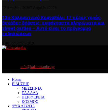
12 Απριλίου 2026
7 Απριλίου 2026
13ο Καλαματιανό Καρναβάλι: 17 μέρες χορός,
δεκάδες δράσεις, ευφάνταστα πληρώματα και
street parties – Αυτό είναι το πρόγραμμα
εκδηλώσεων
5 Φεβρουαρίου 2026
About US
Είμαστε κοντά σας πάντα για τα σοβαρά και τα....πιο ''σοβαρά'' γιατί
η ζωή θέλει....πολύπλευρη ενημέρωση!
Contact us:
info@kalamataplus.gr
Copyright ©2025 kalamataplus.gr
Home
ΕΙΔΗΣΕΙΣ
ΜΕΣΣΗΝΙΑ
ΕΛΛΑΔΑ
ΠΕΡΙΦΕΡΕΙΑ
ΚΟΣΜΟΣ
ΨΥΧΑΓΩΓΙΑ