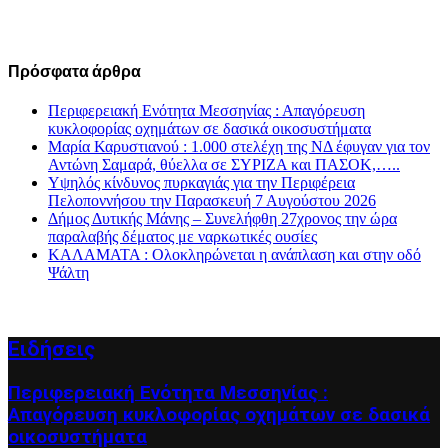
Πρόσφατα άρθρα
Περιφερειακή Ενότητα Μεσσηνίας : Απαγόρευση
κυκλοφορίας οχημάτων σε δασικά οικοσυστήματα
Μαρία Καρυστιανού : 1.000 στελέχη της ΝΔ έφυγαν για τον
Αντώνη Σαμαρά, θύελλα σε ΣΥΡΙΖΑ και ΠΑΣΟΚ,…..
Υψηλός κίνδυνος πυρκαγιάς για την Περιφέρεια
Πελοποννήσου την Παρασκευή 7 Αυγούστου 2026
Δήμος Δυτικής Μάνης – Συνελήφθη 27χρονος την ώρα
παραλαβής δέματος με ναρκωτικές ουσίες
ΚΑΛΑΜΑΤΑ : Ολοκληρώνεται η ανάπλαση και στην οδό
Ψάλτη
Ειδήσεις
Περιφερειακή Ενότητα Μεσσηνίας :
Απαγόρευση κυκλοφορίας οχημάτων σε δασικά
οικοσυστήματα