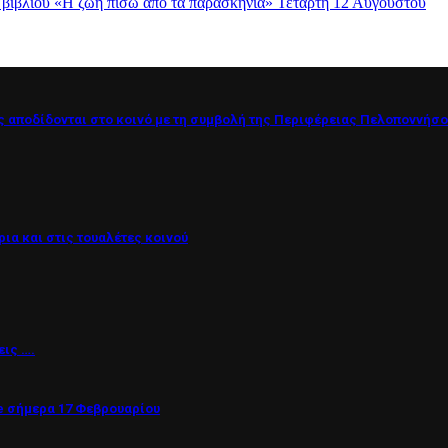
βιβλίου «Η ζωή πίσω από τα παρασκήνια» Τετάρτη 12 Αυγούστου
ος αποδίδονται στο κοινό με τη συμβολή της Περιφέρειας Πελοποννήσ
ια και στις τουαλέτες κοινού
εις ….
 σήμερα 17 Φεβρουαρίου