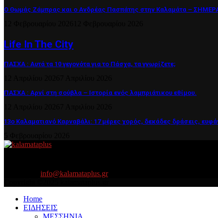
Ο Θωμάς Ζάμπρας και ο Ανδρέας Πασπάτης στην Καλαμάτα – ΣΗΜΕΡΑ 
12 Φεβρουαρίου 2026
12 Φεβρουαρίου 2026
Life In The City
ΠΑΣΧΑ : Αυτά τα 10 γεγονότα για το Πάσχα, τα γνωρίζετε;
12 Απριλίου 2026
7 Απριλίου 2026
ΠΑΣΧΑ : Αρνί στη σούβλα – Ιστορία ενός λαμπριάτικου εθίμου.
12 Απριλίου 2026
7 Απριλίου 2026
13ο Καλαματιανό Καρναβάλι: 17 μέρες χορός, δεκάδες δράσεις, ευφά
5 Φεβρουαρίου 2026
About US
Είμαστε κοντά σας πάντα για τα σοβαρά και τα....πιο ''σοβαρά'' γιατ
Contact us:
info@kalamataplus.gr
Copyright ©2025 kalamataplus.gr
Home
ΕΙΔΗΣΕΙΣ
ΜΕΣΣΗΝΙΑ