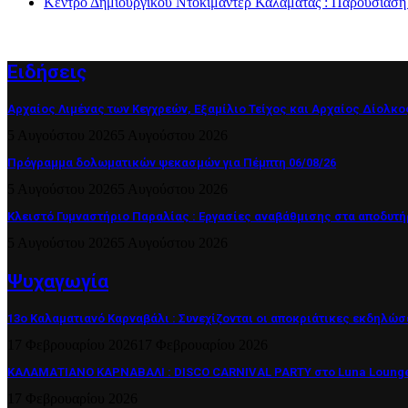
Κέντρο Δημιουργικού Ντοκιμαντέρ Καλαμάτας : Παρουσίαση 
Ειδήσεις
Αρχαίος Λιμένας των Κεγχρεών, Εξαμίλιο Τείχος και Aρχαίος Δίολκ
5 Αυγούστου 2026
5 Αυγούστου 2026
Πρόγραμμα δολωματικών ψεκασμών για Πέμπτη 06/08/26
5 Αυγούστου 2026
5 Αυγούστου 2026
Κλειστό Γυμναστήριο Παραλίας : Εργασίες αναβάθμισης στα αποδυτήρ
5 Αυγούστου 2026
5 Αυγούστου 2026
Ψυχαγωγία
13ο Καλαματιανό Καρναβάλι : Συνεχίζονται οι αποκριάτικες εκδηλώσ
17 Φεβρουαρίου 2026
17 Φεβρουαρίου 2026
ΚΑΛΑΜΑΤΙΑΝΟ ΚΑΡΝΑΒΑΛΙ : DISCO CARNIVAL PARTY στο Luna Lounge
17 Φεβρουαρίου 2026