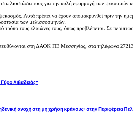
 στα λιοστάσια τους για την καλή εφαρμογή των ψεκασμών 
 ψεκασμός. Αυτά πρέπει να έχουν απομακρυνθεί πριν την ημε
προστασία των μελισσοσμηνών.
τό τρόπο τους ελαιώνες τους, όπως προβλέπεται. Σε περίπτω
 απευθύνονται στη ΔΑΟΚ ΠΕ Μεσσηνίας, στα τηλέφωνα 27213
 Γύρο Λιβαδειάς”
ηδενική ανοχή στη μη χρήση κράνους» στην Περιφέρεια Π