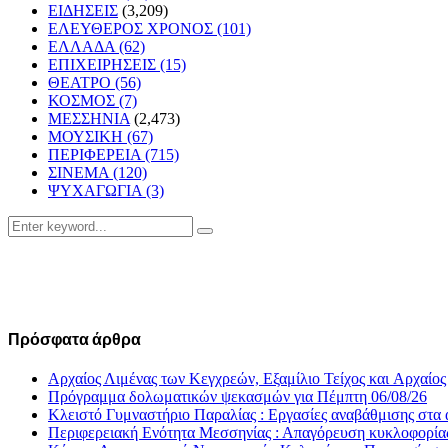
ΕΙΔΗΣΕΙΣ
(3,209)
ΕΛΕΥΘΕΡΟΣ ΧΡΟΝΟΣ
(101)
ΕΛΛΑΔΑ
(62)
ΕΠΙΧΕΙΡΗΣΕΙΣ
(15)
ΘΕΑΤΡΟ
(56)
ΚΟΣΜΟΣ
(7)
ΜΕΣΣΗΝΙΑ
(2,473)
ΜΟΥΣΙΚΗ
(67)
ΠΕΡΙΦΕΡΕΙΑ
(715)
ΣΙΝΕΜΑ
(120)
ΨΥΧΑΓΩΓΙΑ
(3)
Search
Search
for:
Πρόσφατα άρθρα
Αρχαίος Λιμένας των Κεγχρεών, Εξαμίλιο Τείχος και Aρχαίος
Πρόγραμμα δολωματικών ψεκασμών για Πέμπτη 06/08/26
Κλειστό Γυμναστήριο Παραλίας : Εργασίες αναβάθμισης στα α
Περιφερειακή Ενότητα Μεσσηνίας : Απαγόρευση κυκλοφορία