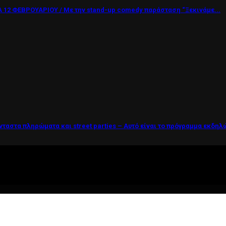
12 ΦΕΒΡΟΥΑΡΙΟΥ / Με την stand-up comedy παράσταση “Ξεκινάμε...
νταστα πληρώματα και street parties – Αυτό είναι το πρόγραμμα εκδη
ί η ζωή θέλει....πολύπλευρη ενημέρωση!