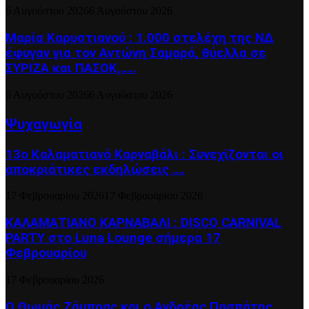
6 Αυγούστου 2026
6 Αυγούστου 2026
Μαρία Καρυστιανού : 1.000 στελέχη της ΝΔ
έφυγαν για τον Αντώνη Σαμαρά, θύελλα σε
ΣΥΡΙΖΑ και ΠΑΣΟΚ,…..
6 Αυγούστου 2026
6 Αυγούστου 2026
Ψυχαγωγία
13ο Καλαματιανό Καρναβάλι : Συνεχίζονται οι
αποκριάτικες εκδηλώσεις ….
17 Φεβρουαρίου 2026
17 Φεβρουαρίου 2026
ΚΑΛΑΜΑΤΙΑΝΟ ΚΑΡΝΑΒΑΛΙ : DISCO CARNIVAL
PARTY στο Luna Lounge σήμερα 17
Φεβρουαρίου
17 Φεβρουαρίου 2026
Ο Θωμάς Ζάμπρας και ο Ανδρέας Πασπάτης