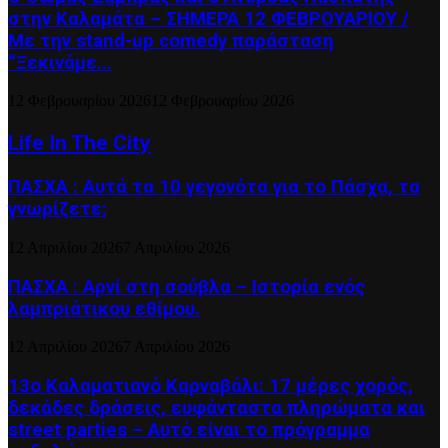
στην Καλαμάτα – ΣΗΜΕΡΑ 12 ΦΕΒΡΟΥΑΡΙΟΥ /
Με την stand-up comedy παράσταση
“Ξεκινάμε...
12 Φεβρουαρίου 2026
12 Φεβρουαρίου 2026
Life In The City
ΠΑΣΧΑ : Αυτά τα 10 γεγονότα για το Πάσχα, τα
γνωρίζετε;
12 Απριλίου 2026
7 Απριλίου 2026
ΠΑΣΧΑ : Αρνί στη σούβλα – Ιστορία ενός
λαμπριάτικου εθίμου.
12 Απριλίου 2026
7 Απριλίου 2026
13ο Καλαματιανό Καρναβάλι: 17 μέρες χορός,
δεκάδες δράσεις, ευφάνταστα πληρώματα και
street parties – Αυτό είναι το πρόγραμμα