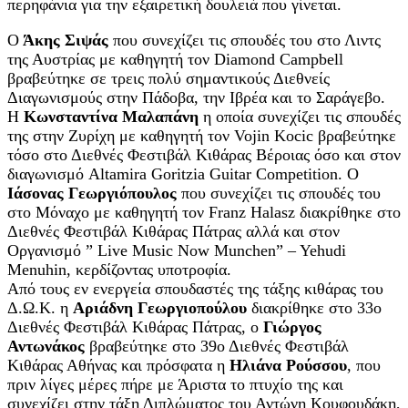
περηφάνια για την εξαιρετική δουλειά που γίνεται.
Ο
Άκης Σιψάς
που συνεχίζει τις σπουδές του στο Λιντς
της Αυστρίας με καθηγητή τον Diamond Campbell
βραβεύτηκε σε τρεις πολύ σημαντικούς Διεθνείς
Διαγωνισμούς στην Πάδοβα, την Ιβρέα και το Σαράγεβο.
Η
Κωνσταντίνα Μαλαπάνη
η οποία συνεχίζει τις σπουδές
της στην Ζυρίχη με καθηγητή τον Vojin Kocic βραβεύτηκε
τόσο στο Διεθνές Φεστιβάλ Κιθάρας Βέροιας όσο και στον
διαγωνισμό Altamira Goritzia Guitar Competition. Ο
Ιάσονας Γεωργιόπουλος
που συνεχίζει τις σπουδές του
στο Μόναχο με καθηγητή τον Franz Halasz διακρίθηκε στο
Διεθνές Φεστιβάλ Κιθάρας Πάτρας αλλά και στον
Οργανισμό ” Live Music Now Munchen” – Yehudi
Menuhin, κερδίζοντας υποτροφία.
Από τους εν ενεργεία σπουδαστές της τάξης κιθάρας του
Δ.Ω.Κ. η
Αριάδνη Γεωργιοπούλου
διακρίθηκε στο 33ο
Διεθνές Φεστιβάλ Κιθάρας Πάτρας, ο
Γιώργος
Αντωνάκος
βραβεύτηκε στο 39ο Διεθνές Φεστιβάλ
Κιθάρας Αθήνας και πρόσφατα η
Ηλιάνα Ρούσσου
, που
πριν λίγες μέρες πήρε με Άριστα το πτυχίο της και
συνεχίζει στην τάξη Διπλώματος του Αντώνη Κουφουδάκη,