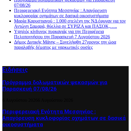
07/08/26
Περιφερειακή Ενότητα Μεσσηνίας : Απαγόρευση
κυκλοφορίας οχημάτων σε δασικά οικοσυστήματα
Μαρία Καρυστιανού : 1.000 στελέχη της ΝΔ έφυγαν για τον
Αντώνη Σαμαρά, θύελλα σε ΣΥΡΙΖΑ και ΠΑΣΟΚ,…..
Υψηλός κίνδυνος πυρκαγιάς για την Περιφέρεια
Πελοποννήσου την Παρασκευή 7 Αυγούστου 2026
Δήμος Δυτικής Μάνης – Συνελήφθη 27χρονος την ώρα
παραλαβής δέματος με ναρκωτικές ουσίες
Ειδήσεις
Πρόγραμμα δολωματικών ψεκασμών για
Παρασκευή 07/08/26
6 Αυγούστου 2026
6 Αυγούστου 2026
Περιφερειακή Ενότητα Μεσσηνίας :
Απαγόρευση κυκλοφορίας οχημάτων σε δασικά
οικοσυστήματα