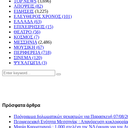
TOP NEWS
(3,696)
ΑΠΟΨΕΙΣ
(82)
ΕΙΔΗΣΕΙΣ
(3,225)
ΕΛΕΥΘΕΡΟΣ ΧΡΟΝΟΣ
(101)
ΕΛΛΑΔΑ
(63)
ΕΠΙΧΕΙΡΗΣΕΙΣ
(15)
ΘΕΑΤΡΟ
(56)
ΚΟΣΜΟΣ
(7)
ΜΕΣΣΗΝΙΑ
(2,486)
ΜΟΥΣΙΚΗ
(67)
ΠΕΡΙΦΕΡΕΙΑ
(718)
ΣΙΝΕΜΑ
(120)
ΨΥΧΑΓΩΓΙΑ
(3)
Search
Search
for:
Πρόσφατα άρθρα
Πρόγραμμα δολωματικών ψεκασμών για Παρασκευή 07/08/2
Περιφερειακή Ενότητα Μεσσηνίας : Απαγόρευση κυκλοφορία
Μαρία Καρυστιανού : 1.000 στελέχη της ΝΔ έφυγαν για το