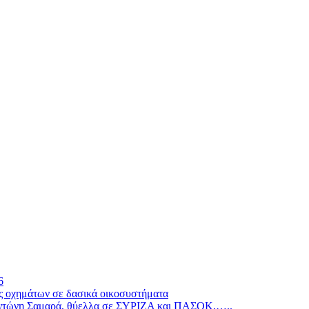
6
ς οχημάτων σε δασικά οικοσυστήματα
ν Αντώνη Σαμαρά, θύελλα σε ΣΥΡΙΖΑ και ΠΑΣΟΚ,…..