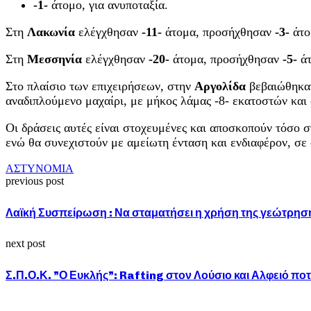
-1-
άτομο, για ανυποταξία.
Στη
Λακωνία
ελέγχθησαν
-11-
άτομα, προσήχθησαν
-3-
άτο
Στη
Μεσσηνία
ελέγχθησαν
-20-
άτομα, προσήχθησαν
-5-
άτ
Στο πλαίσιο των επιχειρήσεων, στην
Αργολίδα
βεβαιώθηκ
αναδιπλούμενο μαχαίρι, με μήκος λάμας -8- εκατοστών και
Οι δράσεις αυτές είναι στοχευμένες και αποσκοπούν τόσο 
ενώ θα συνεχιστούν με αμείωτη ένταση και ενδιαφέρον, σε 
ΑΣΤΥΝΟΜΙΑ
previous post
Λαϊκή Συσπείρωση : Να σταματήσει η χρήση της γεώτρηση
next post
Σ.Π.Ο.Κ. ”Ο Ευκλής”: Rafting στον Λούσιο και Αλφειό πο