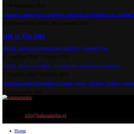
17 Φεβρουαρίου 2026
Ο Θωμάς Ζάμπρας και ο Ανδρέας Πασπάτης στην Καλαμάτα – ΣΗΜΕΡΑ 
12 Φεβρουαρίου 2026
12 Φεβρουαρίου 2026
Life In The City
ΠΑΣΧΑ : Αυτά τα 10 γεγονότα για το Πάσχα, τα γνωρίζετε;
12 Απριλίου 2026
7 Απριλίου 2026
ΠΑΣΧΑ : Αρνί στη σούβλα – Ιστορία ενός λαμπριάτικου εθίμου.
12 Απριλίου 2026
7 Απριλίου 2026
13ο Καλαματιανό Καρναβάλι: 17 μέρες χορός, δεκάδες δράσεις, ευφά
5 Φεβρουαρίου 2026
About US
Είμαστε κοντά σας πάντα για τα σοβαρά και τα....πιο ''σοβαρά'' γιατ
Contact us:
info@kalamataplus.gr
Copyright ©2025 kalamataplus.gr
Home