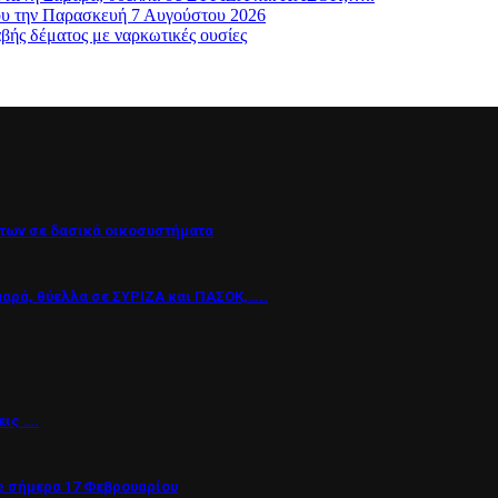
ου την Παρασκευή 7 Αυγούστου 2026
βής δέματος με ναρκωτικές ουσίες
των σε δασικά οικοσυστήματα
μαρά, θύελλα σε ΣΥΡΙΖΑ και ΠΑΣΟΚ,…..
εις ….
 σήμερα 17 Φεβρουαρίου