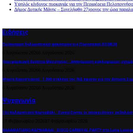
Υψηλός κίνδυνος πυρκαγιάς για την Περιφέρεια Πελοποννήσ
Δήμος Δυτικής Μάνης – Συνελήφθη 27χρονος την ώρα παραλα
Ειδήσεις
Πρόγραμμα δολωματικών ψεκασμών για Παρασκευή 07/08/26
6 Αυγούστου 2026
6 Αυγούστου 2026
Περιφερειακή Ενότητα Μεσσηνίας : Απαγόρευση κυκλοφορίας οχημά
6 Αυγούστου 2026
6 Αυγούστου 2026
Μαρία Καρυστιανού : 1.000 στελέχη της ΝΔ έφυγαν για τον Αντώνη Σα
6 Αυγούστου 2026
6 Αυγούστου 2026
Ψυχαγωγία
13ο Καλαματιανό Καρναβάλι : Συνεχίζονται οι αποκριάτικες εκδηλώσ
17 Φεβρουαρίου 2026
17 Φεβρουαρίου 2026
ΚΑΛΑΜΑΤΙΑΝΟ ΚΑΡΝΑΒΑΛΙ : DISCO CARNIVAL PARTY στο Luna Lounge