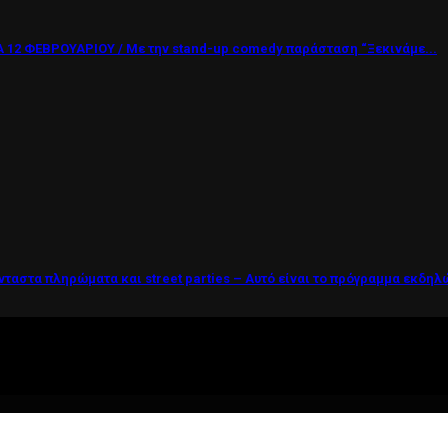
12 ΦΕΒΡΟΥΑΡΙΟΥ / Με την stand-up comedy παράσταση “Ξεκινάμε...
νταστα πληρώματα και street parties – Αυτό είναι το πρόγραμμα εκδη
ί η ζωή θέλει....πολύπλευρη ενημέρωση!