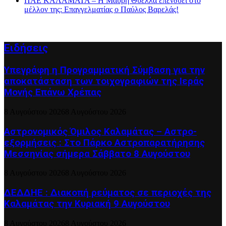
ΠΑΕ ΚΑΛΑΜΑΤΑ – Η Μαύρη Θύελλα επενδύει στο
μέλλον της: Επαγγελματίας ο Παύλος Βαρελάς!
Ειδήσεις
Υπεγράφη η Προγραμματική Σύμβαση για την
αποκατάσταση των τοιχογραφιών της Ιεράς
Μονής Επάνω Χρέπας
8 Αυγούστου 2026
8 Αυγούστου 2026
Αστρονομικός Όμιλος Καλαμάτας – Αστρο-
εξορμήσεις : Στο Πάρκο Αστροπαρατήρησης
Μεσσηνίας σήμερα Σάββατο 8 Αυγούστου
8 Αυγούστου 2026
8 Αυγούστου 2026
ΔΕΔΔΗΕ : Διακοπή ρεύματος σε περιοχές της
Καλαμάτας την Κυριακή 9 Αυγούστου
8 Αυγούστου 2026
8 Αυγούστου 2026