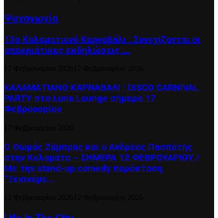
Ψυχαγωγία
13ο Καλαματιανό Καρναβάλι : Συνεχίζονται οι
αποκριάτικες εκδηλώσεις ….
17 Φεβρουαρίου 2026
17 Φεβρουαρίου 2026
ΚΑΛΑΜΑΤΙΑΝΟ ΚΑΡΝΑΒΑΛΙ : DISCO CARNIVAL
PARTY στο Luna Lounge σήμερα 17
Φεβρουαρίου
17 Φεβρουαρίου 2026
Ο Θωμάς Ζάμπρας και ο Ανδρέας Πασπάτης
στην Καλαμάτα – ΣΗΜΕΡΑ 12 ΦΕΒΡΟΥΑΡΙΟΥ /
Με την stand-up comedy παράσταση
“Ξεκινάμε...
12 Φεβρουαρίου 2026
12 Φεβρουαρίου 2026