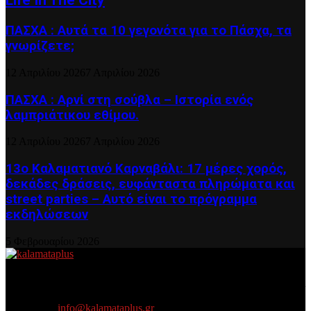
Life In The City
ΠΑΣΧΑ : Αυτά τα 10 γεγονότα για το Πάσχα, τα
γνωρίζετε;
12 Απριλίου 2026
7 Απριλίου 2026
ΠΑΣΧΑ : Αρνί στη σούβλα – Ιστορία ενός
λαμπριάτικου εθίμου.
12 Απριλίου 2026
7 Απριλίου 2026
13ο Καλαματιανό Καρναβάλι: 17 μέρες χορός,
δεκάδες δράσεις, ευφάνταστα πληρώματα και
street parties – Αυτό είναι το πρόγραμμα
εκδηλώσεων
5 Φεβρουαρίου 2026
About US
Είμαστε κοντά σας πάντα για τα σοβαρά και τα....πιο ''σοβαρά'' γιατί
η ζωή θέλει....πολύπλευρη ενημέρωση!
Contact us:
info@kalamataplus.gr