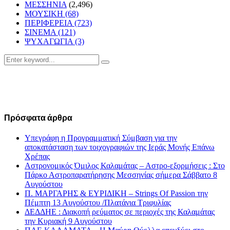
ΜΕΣΣΗΝΙΑ
(2,496)
ΜΟΥΣΙΚΗ
(68)
ΠΕΡΙΦΕΡΕΙΑ
(723)
ΣΙΝΕΜΑ
(121)
ΨΥΧΑΓΩΓΙΑ
(3)
Search
Search
for:
Πρόσφατα άρθρα
Υπεγράφη η Προγραμματική Σύμβαση για την
αποκατάσταση των τοιχογραφιών της Ιεράς Μονής Επάνω
Χρέπας
Αστρονομικός Όμιλος Καλαμάτας – Αστρο-εξορμήσεις : Στο
Πάρκο Αστροπαρατήρησης Μεσσηνίας σήμερα Σάββατο 8
Αυγούστου
Π. ΜΑΡΓΑΡΗΣ & ΕΥΡΙΔΙΚΗ – Strings Of Passion την
Πέμπτη 13 Αυγούστου /Πλατάνια Τριφυλίας
ΔΕΔΔΗΕ : Διακοπή ρεύματος σε περιοχές της Καλαμάτας
την Κυριακή 9 Αυγούστου