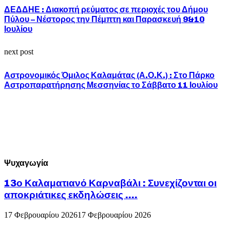
ΔΕΔΔΗΕ : Διακοπή ρεύματος σε περιοχές του Δήμου
Πύλου – Νέστορος την Πέμπτη και Παρασκευή 9&10
Ιουλίου
next post
Αστρονομικός Όμιλος Καλαμάτας (Α.Ο.Κ.) : Στο Πάρκο
Αστροπαρατήρησης Μεσσηνίας το Σάββατο 11 Ιουλίου
Ψυχαγωγία
13ο Καλαματιανό Καρναβάλι : Συνεχίζονται οι
αποκριάτικες εκδηλώσεις ….
17 Φεβρουαρίου 2026
17 Φεβρουαρίου 2026