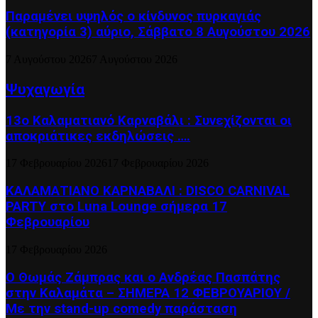
Παραμένει υψηλός ο κίνδυνος πυρκαγιάς
(κατηγορία 3) αύριο, Σάββατο 8 Αυγούστου 2026
7 Αυγούστου 2026
7 Αυγούστου 2026
Ψυχαγωγία
13ο Καλαματιανό Καρναβάλι : Συνεχίζονται οι
αποκριάτικες εκδηλώσεις ….
17 Φεβρουαρίου 2026
17 Φεβρουαρίου 2026
ΚΑΛΑΜΑΤΙΑΝΟ ΚΑΡΝΑΒΑΛΙ : DISCO CARNIVAL
PARTY στο Luna Lounge σήμερα 17
Φεβρουαρίου
17 Φεβρουαρίου 2026
Ο Θωμάς Ζάμπρας και ο Ανδρέας Πασπάτης
στην Καλαμάτα – ΣΗΜΕΡΑ 12 ΦΕΒΡΟΥΑΡΙΟΥ /
Με την stand-up comedy παράσταση