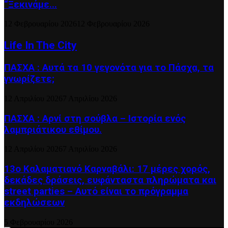
“Ξεκινάμε...
12 Φεβρουαρίου 2026
12 Φεβρουαρίου 2026
Life In The City
ΠΑΣΧΑ : Αυτά τα 10 γεγονότα για το Πάσχα, τα
γνωρίζετε;
12 Απριλίου 2026
7 Απριλίου 2026
ΠΑΣΧΑ : Αρνί στη σούβλα – Ιστορία ενός
λαμπριάτικου εθίμου.
12 Απριλίου 2026
7 Απριλίου 2026
13ο Καλαματιανό Καρναβάλι: 17 μέρες χορός,
δεκάδες δράσεις, ευφάνταστα πληρώματα και
street parties – Αυτό είναι το πρόγραμμα
εκδηλώσεων
5 Φεβρουαρίου 2026