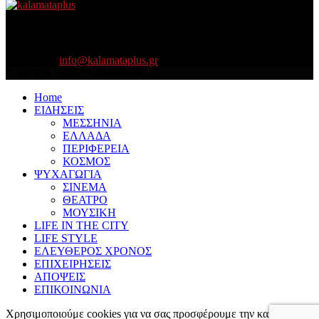
About US
Είμαστε κοντά σας πάντα για τα σοβαρά και τα....πιο ''σοβαρά'' γιατί
η ζωή θέλει....πολύπλευρη ενημέρωση!
Contact us:
info@kalamataplus.gr
Copyright ©2025 kalamataplus.gr
Home
ΕΙΔΗΣΕΙΣ
ΜΕΣΣΗΝΙΑ
ΕΛΛΑΔΑ
ΠΕΡΙΦΕΡΕΙΑ
ΚΟΣΜΟΣ
ΨΥΧΑΓΩΓΙΑ
ΣΙΝΕΜΑ
ΘΕΑΤΡΟ
ΜΟΥΣΙΚΗ
LIFE IN THE CITY
LIFE STYLE
ΕΛΕΥΘΕΡΟΣ ΧΡΟΝΟΣ
ΕΠΙΧΕΙΡΗΣΕΙΣ
ΑΠΟΨΕΙΣ
ΕΠΙΚΟΙΝΩΝΙΑ
Χρησιμοποιούμε cookies για να σας προσφέρουμε την καλύτερη