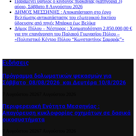
Παραμένει υψηλός ο κίνδυνος πυρκαγιάς (κατηγορία 3)
αύριο, Σάββατο 8 Αυγούστου 2026
ΔΗΜΟΣ ΜΕΣΣΗΝΗΣ : Αποκατάσταση στο έργο
Βελτίωσης-αντικατάστασης του εξωτερικού δικτύου
ύδρευσης από πηγές Μπάρκα έως Βελίκα
Δήμος Πύλου – Νέστορος : Χρηματοδότηση 2.850.000,00 €
για την επανάχρηση του Παλαιού Γυμνασίου Πύλου –
«Πολιτιστικό Κέντρο Πύλου “Κωνσταντίνος Σαμαράς”»
Ειδήσεις
Πρόγραμμα δολωματικών ψεκασμών για
Σάββατο 08/08/2026 και Δευτέρα 10/8/2026
7 Αυγούστου 2026
7 Αυγούστου 2026
Περιφερειακή Ενότητα Μεσσηνίας :
Απαγόρευση κυκλοφορίας οχημάτων σε δασικά
οικοσυστήματα
7 Αυγούστου 2026
7 Αυγούστου 2026