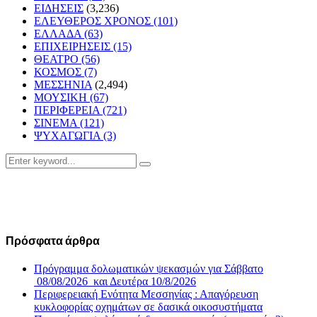
ΕΙΔΗΣΕΙΣ
(3,236)
ΕΛΕΥΘΕΡΟΣ ΧΡΟΝΟΣ
(101)
ΕΛΛΑΔΑ
(63)
ΕΠΙΧΕΙΡΗΣΕΙΣ
(15)
ΘΕΑΤΡΟ
(56)
ΚΟΣΜΟΣ
(7)
ΜΕΣΣΗΝΙΑ
(2,494)
ΜΟΥΣΙΚΗ
(67)
ΠΕΡΙΦΕΡΕΙΑ
(721)
ΣΙΝΕΜΑ
(121)
ΨΥΧΑΓΩΓΙΑ
(3)
Search
Search
for:
Πρόσφατα άρθρα
Πρόγραμμα δολωματικών ψεκασμών για Σάββατο
08/08/2026 και Δευτέρα 10/8/2026
Περιφερειακή Ενότητα Μεσσηνίας : Απαγόρευση
κυκλοφορίας οχημάτων σε δασικά οικοσυστήματα