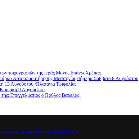
των τοιχογραφιών της Ιεράς Μονής Επάνω Χρέπας
ο Πάρκο Αστροπαρατήρησης Μεσσηνίας σήμερα Σάββατο 8 Αυγούστου
η 13 Αυγούστου /Πλατάνια Τριφυλίας
 Κυριακή 9 Αυγούστου
ς: Επαγγελματίας ο Παύλος Βαρελάς!
ογραφιών της Ιεράς Μονής Επάνω Χρέπας