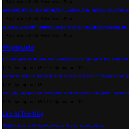
8 Αυγούστου 2026
8 Αυγούστου 2026
Αστρονομικός Όμιλος Καλαμάτας – Αστρο-εξορμήσεις : Στο Πάρκο 
8 Αυγούστου 2026
8 Αυγούστου 2026
ΔΕΔΔΗΕ : Διακοπή ρεύματος σε περιοχές της Καλαμάτας την Κυριακή
8 Αυγούστου 2026
8 Αυγούστου 2026
Ψυχαγωγία
13ο Καλαματιανό Καρναβάλι : Συνεχίζονται οι αποκριάτικες εκδηλώσ
17 Φεβρουαρίου 2026
17 Φεβρουαρίου 2026
ΚΑΛΑΜΑΤΙΑΝΟ ΚΑΡΝΑΒΑΛΙ : DISCO CARNIVAL PARTY στο Luna Lounge
17 Φεβρουαρίου 2026
Ο Θωμάς Ζάμπρας και ο Ανδρέας Πασπάτης στην Καλαμάτα – ΣΗΜΕΡΑ 
12 Φεβρουαρίου 2026
12 Φεβρουαρίου 2026
Life In The City
ΠΑΣΧΑ : Αυτά τα 10 γεγονότα για το Πάσχα, τα γνωρίζετε;