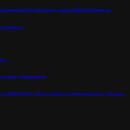
Αστροπαρατήρησης Μεσσηνίας σήμερα Σάββατο 8 Αυγούστου
 9 Αυγούστου
εις ….
 σήμερα 17 Φεβρουαρίου
12 ΦΕΒΡΟΥΑΡΙΟΥ / Με την stand-up comedy παράσταση “Ξεκινάμε...