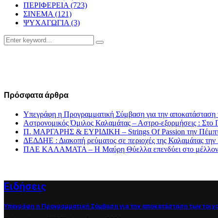
ΠΕΡΙΦΕΡΕΙΑ
(723)
ΣΙΝΕΜΑ
(121)
ΨΥΧΑΓΩΓΙΑ
(3)
Search
Search
for:
Πρόσφατα άρθρα
Υπεγράφη η Προγραμματική Σύμβαση για την αποκατάσταση 
Αστρονομικός Όμιλος Καλαμάτας – Αστρο-εξορμήσεις : Στ
Π. ΜΑΡΓΑΡΗΣ & ΕΥΡΙΔΙΚΗ – Strings Of Passion την Πέμπτ
ΔΕΔΔΗΕ : Διακοπή ρεύματος σε περιοχές της Καλαμάτας την
ΠΑΕ ΚΑΛΑΜΑΤΑ – Η Μαύρη Θύελλα επενδύει στο μέλλον τη
Ειδήσεις
Υπεγράφη η Προγραμματική Σύμβαση για την αποκατάσταση των τοιχ