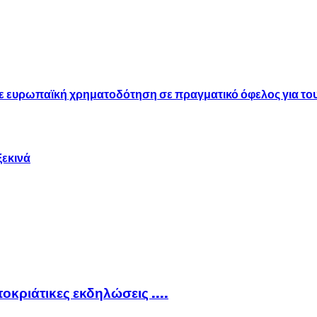
θε ευρωπαϊκή χρηματοδότηση σε πραγματικό όφελος για του
ξεκινά
ποκριάτικες εκδηλώσεις ….