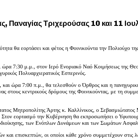
ς, Παναγίας Τριχερούσας 10 και 11 Ιου
τητα θα εορτάσει και φέτος η Φοινικούντα την Πολιούχο της
ι ώρα 7:30 μ.μ., στον Ιερό Ενοριακό Ναό Κοιμήσεως της Θε
ηγυρικός Πολυαρχιερατικός Εσπερινός.
 και ώρα 7:00 π.μ., θα τελεσθούν ο Όρθρος και η πανηγυρι
όνας στους κεντρικούς δρόμους της Φοινικούντας, με τη συμ
ατος Μητροπολίτης Άρτης κ. Καλλίνικος, ο Σεβασμιώτατος Μ
 Στον εορτασμό την Κυβέρνηση θα εκπροσωπήσει ο Υφυπουρ
οδιοίκησης, των Ενόπλων Δυνάμεων και των Σωμάτων Ασφαλ
ν και επισκεπτών, οι οποίοι κάθε χρόνο συμμετέχουν στις λ