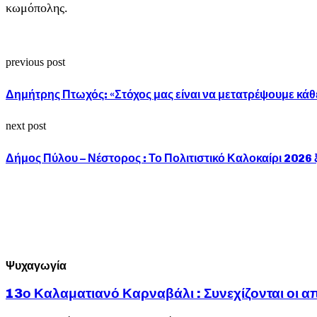
κωμόπολης.
previous post
Δημήτρης Πτωχός: «Στόχος μας είναι να μετατρέψουμε κά
next post
Δήμος Πύλου – Νέστορος : Το Πολιτιστικό Καλοκαίρι 2026 
Ψυχαγωγία
13ο Καλαματιανό Καρναβάλι : Συνεχίζονται οι α