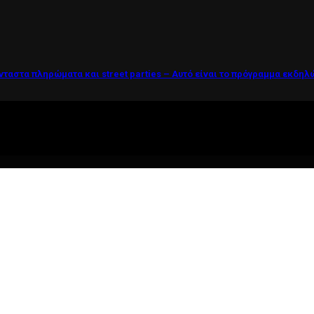
νταστα πληρώματα και street parties – Αυτό είναι το πρόγραμμα εκδη
ί η ζωή θέλει....πολύπλευρη ενημέρωση!