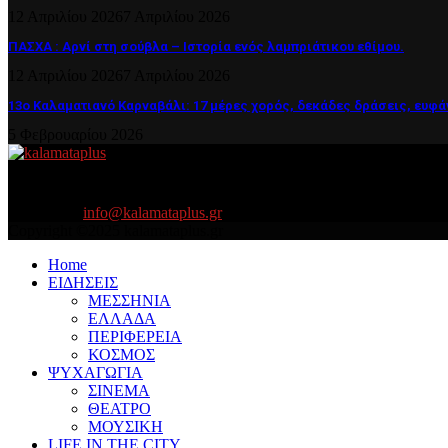
12 Απριλίου 2026
7 Απριλίου 2026
ΠΑΣΧΑ : Αρνί στη σούβλα – Ιστορία ενός λαμπριάτικου εθίμου.
12 Απριλίου 2026
7 Απριλίου 2026
13ο Καλαματιανό Καρναβάλι: 17 μέρες χορός, δεκάδες δράσεις, ευφά
5 Φεβρουαρίου 2026
About US
Είμαστε κοντά σας πάντα για τα σοβαρά και τα....πιο ''σοβαρά'' γιατ
Contact us:
info@kalamataplus.gr
Copyright ©2025 kalamataplus.gr
Home
ΕΙΔΗΣΕΙΣ
ΜΕΣΣΗΝΙΑ
ΕΛΛΑΔΑ
ΠΕΡΙΦΕΡΕΙΑ
ΚΟΣΜΟΣ
ΨΥΧΑΓΩΓΙΑ
ΣΙΝΕΜΑ
ΘΕΑΤΡΟ
ΜΟΥΣΙΚΗ
LIFE IN THE CITY