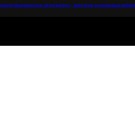
νταστα πληρώματα και street parties – Αυτό είναι το πρόγραμμα εκδη
ί η ζωή θέλει....πολύπλευρη ενημέρωση!