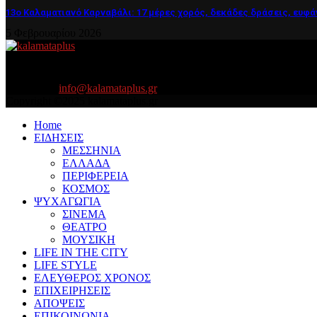
13ο Καλαματιανό Καρναβάλι: 17 μέρες χορός, δεκάδες δράσεις, ευφά
5 Φεβρουαρίου 2026
About US
Είμαστε κοντά σας πάντα για τα σοβαρά και τα....πιο ''σοβαρά'' γιατ
Contact us:
info@kalamataplus.gr
Copyright ©2025 kalamataplus.gr
Home
ΕΙΔΗΣΕΙΣ
ΜΕΣΣΗΝΙΑ
ΕΛΛΑΔΑ
ΠΕΡΙΦΕΡΕΙΑ
ΚΟΣΜΟΣ
ΨΥΧΑΓΩΓΙΑ
ΣΙΝΕΜΑ
ΘΕΑΤΡΟ
ΜΟΥΣΙΚΗ
LIFE IN THE CITY
LIFE STYLE
ΕΛΕΥΘΕΡΟΣ ΧΡΟΝΟΣ
ΕΠΙΧΕΙΡΗΣΕΙΣ
ΑΠΟΨΕΙΣ
ΕΠΙΚΟΙΝΩΝΙΑ