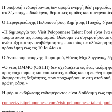
Η υποβολή ενδιαφέροντος δεν αφορά ενεργή θέση εργασίας κ
στελέχωσης, ειδικά έργα, θεματικές ομάδες και συνεργασίες
Ο Περιφερειάρχης Πελοποννήσου, Δημήτρης Πτωχός, δήλω
«Η δημιουργία του Visit Peloponnese Talent Pool είναι έν
τουριστικού της προορισμού. Θέλουμε να συγκροτήσουμε στ
ανάπτυξη και την αναβάθμιση της εμπειρίας σε ολόκληρη τ
πρόσκληση έως τις 10 Ιουλίου.»
Ο Αντιπεριφερειάρχης Τουρισμού, Θάνος Μιχελογγόνας, δ
«Ο νέος DMMO (ΟΔΠΠ) δεν σχεδιάζεται ως ένας ακόμη φορέ
προς επιχειρήσεις και επισκέπτες, καθώς και τη διεθνή πα
διαφορετικές δεξιότητες, πριν προχωρήσουμε στη σταδιακή 
πρώτη φάση.»
Η φόρμα εκδήλωσης ενδιαφέροντος είναι διαθέσιμη έως τη
connect.visitpeloponnese.com/visit-peloponnese-talent-pool
previous post