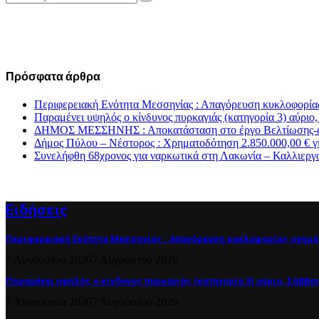
Search
for:
Πρόσφατα άρθρα
Περιφερειακή Ενότητα Μεσσηνίας : Απαγόρευση κυκλοφορία
Παραμένει υψηλός ο κίνδυνος πυρκαγιάς (κατηγορία 3) αύριο
ΔΗΜΟΣ ΜΕΣΣΗΝΗΣ : Αποκατάσταση στο έργο Βελτίωσης-αντι
Δήμος Πύλου – Νέστορος : Χρηματοδότηση 2.850.000,00 € γ
Συνελήφθη 68χρονος για ναρκωτικά στη Λακωνία – Καλλιεργ
Ειδήσεις
Περιφερειακή Ενότητα Μεσσηνίας : Απαγόρευση κυκλοφορίας οχημά
7 Αυγούστου 2026
7 Αυγούστου 2026
Παραμένει υψηλός ο κίνδυνος πυρκαγιάς (κατηγορία 3) αύριο, Σάββατ
7 Αυγούστου 2026
7 Αυγούστου 2026