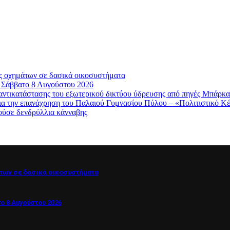
ς οχημάτων σε δασικά οικοσυστήματα
, Σάββατο 8 Αυγούστου 2026
κατάστασης του εξωτερικού δικτύου ύδρευσης από πηγές Μπάρκα
ια την επανάχρηση του Παλαιού Γυμνασίου Πύλου – «Πολιτιστικό 
ούσε δενδρύλλια κάνναβης
των σε δασικά οικοσυστήματα
ο 8 Αυγούστου 2026