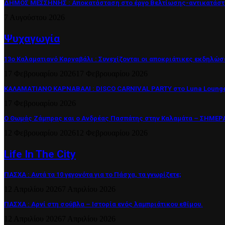
ΔΗΜΟΣ ΜΕΣΣΗΝΗΣ : Αποκατάσταση στο έργο Βελτίωσης-αντικατάστα
7 Αυγούστου 2026
Ψυχαγωγία
13ο Καλαματιανό Καρναβάλι : Συνεχίζονται οι αποκριάτικες εκδηλώσ
17 Φεβρουαρίου 2026
17 Φεβρουαρίου 2026
ΚΑΛΑΜΑΤΙΑΝΟ ΚΑΡΝΑΒΑΛΙ : DISCO CARNIVAL PARTY στο Luna Lounge
17 Φεβρουαρίου 2026
Ο Θωμάς Ζάμπρας και ο Ανδρέας Πασπάτης στην Καλαμάτα – ΣΗΜΕΡΑ 
12 Φεβρουαρίου 2026
12 Φεβρουαρίου 2026
Life In The City
ΠΑΣΧΑ : Αυτά τα 10 γεγονότα για το Πάσχα, τα γνωρίζετε;
12 Απριλίου 2026
7 Απριλίου 2026
ΠΑΣΧΑ : Αρνί στη σούβλα – Ιστορία ενός λαμπριάτικου εθίμου.
12 Απριλίου 2026
7 Απριλίου 2026