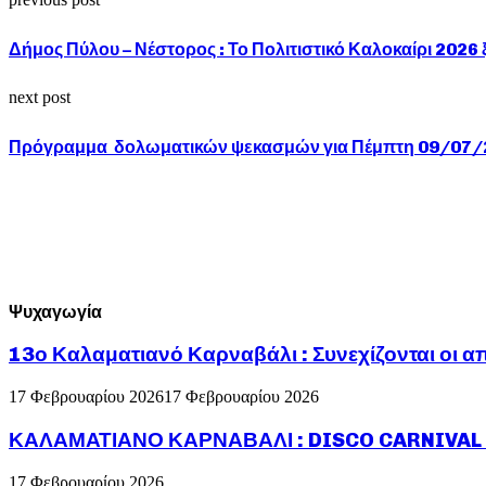
Δήμος Πύλου – Νέστορος : Το Πολιτιστικό Καλοκαίρι 2026 
next post
Πρόγραμμα δολωματικών ψεκασμών για Πέμπτη 09/07
Ψυχαγωγία
13ο Καλαματιανό Καρναβάλι : Συνεχίζονται οι α
17 Φεβρουαρίου 2026
17 Φεβρουαρίου 2026
ΚΑΛΑΜΑΤΙΑΝΟ ΚΑΡΝΑΒΑΛΙ : DISCO CARNIVAL P
17 Φεβρουαρίου 2026