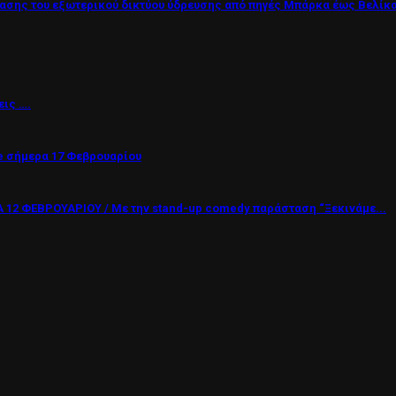
σης του εξωτερικού δικτύου ύδρευσης από πηγές Μπάρκα έως Βελίκ
εις ….
 σήμερα 17 Φεβρουαρίου
12 ΦΕΒΡΟΥΑΡΙΟΥ / Με την stand-up comedy παράσταση “Ξεκινάμε...