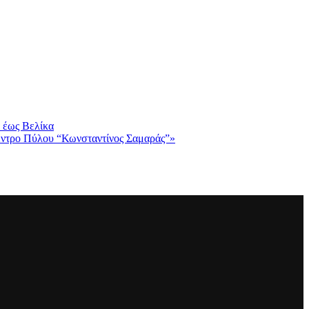
 έως Βελίκα
Κέντρο Πύλου “Κωνσταντίνος Σαμαράς”»