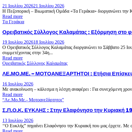
21 Ιουλίου 2026
21 Ιουλίου 2026
Η Πεζοπορική – Βιωματική Ομάδα «Τα Γεράκια» διοργανώνει την Κυ
Read more
Tα Γεράκια
Ορειβατικός Σύλλογος Καλαμάτας : Εξόρμηση στο φ
19 Ιουλίου 2026
18 Ιουλίου 2026
Ο Ορειβατικός Σύλλογος Καλαμάτας διοργανώνει το Σάββατο 25 Ιου
συμμετέχοντας στην 34η...
Read more
Ορειβατικός Σύλλογος Καλαμάτας
ΛΕ.ΜΟ.ΜΕ. – ΜΟΤΟΑΝΕΞΑΡΤΗΤΟΙ : Ετήσια Επίσκεψη
16 Ιουλίου 2026
Με ανακοίνωση – κάλεσμα η λέσχη αναφέρει : Για συνεχόμενη χ
Read more
“Λε.Μο.Με.- Μοτοανεξάρτητοι”
Σ.Π.Ο.Κ. ΕΥΚΛΗΣ : Στην Ελαφόνησο την Κυριακή 19
13 Ιουλίου 2026
‘‘Ο Ευκλής” πηγαίνει Ελαφόνησο την Κυριακή που μας έρχετε. Με α
Read more