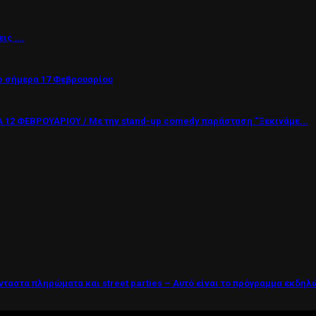
εις ….
 σήμερα 17 Φεβρουαρίου
12 ΦΕΒΡΟΥΑΡΙΟΥ / Με την stand-up comedy παράσταση “Ξεκινάμε...
νταστα πληρώματα και street parties – Αυτό είναι το πρόγραμμα εκδη