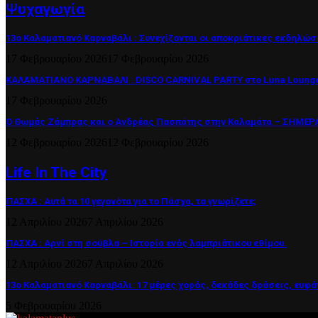
Ψυχαγωγία
13ο Καλαματιανό Καρναβάλι : Συνεχίζονται οι αποκριάτικες εκδηλώσ
17 Φεβρουαρίου 2026
17 Φεβρουαρίου 2026
ΚΑΛΑΜΑΤΙΑΝΟ ΚΑΡΝΑΒΑΛΙ : DISCO CARNIVAL PARTY στο Luna Lounge
17 Φεβρουαρίου 2026
Ο Θωμάς Ζάμπρας και ο Ανδρέας Πασπάτης στην Καλαμάτα – ΣΗΜΕΡΑ 
12 Φεβρουαρίου 2026
12 Φεβρουαρίου 2026
Life In The City
ΠΑΣΧΑ : Αυτά τα 10 γεγονότα για το Πάσχα, τα γνωρίζετε;
12 Απριλίου 2026
7 Απριλίου 2026
ΠΑΣΧΑ : Αρνί στη σούβλα – Ιστορία ενός λαμπριάτικου εθίμου.
12 Απριλίου 2026
7 Απριλίου 2026
13ο Καλαματιανό Καρναβάλι: 17 μέρες χορός, δεκάδες δράσεις, ευφά
5 Φεβρουαρίου 2026