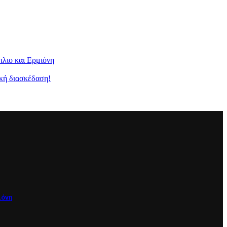
λιο και Ερμιόνη
κή διασκέδαση!
ιόνη