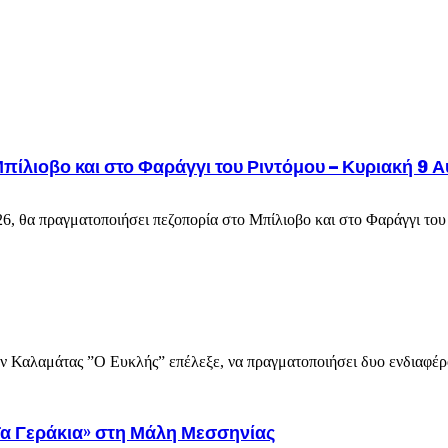
πίλιοβο και στο Φαράγγι του Ριντόμου – Κυριακή 9 
, θα πραγματοποιήσει πεζοπορία στο Μπίλιοβο και στο Φαράγγι του 
Καλαμάτας ”Ο Ευκλής” επέλεξε, να πραγματοποιήσει δυο ενδιαφέρουσ
Τα Γεράκια» στη Μάλη Μεσσηνίας