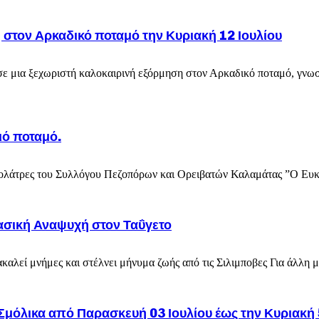
 στον Αρκαδικό ποταμό την Κυριακή 12 Ιουλίου
ε μια ξεχωριστή καλοκαιρινή εξόρμηση στον Αρκαδικό ποταμό, γνωστ
ιό ποταμό.
υσιολάτρες του Συλλόγου Πεζοπόρων και Ορειβατών Καλαμάτας ”Ο Ευκ
ασική Αναψυχή στον Ταΰγετο
λεί μνήμες και στέλνει μήνυμα ζωής από τις Σιλιμποβες Για άλλη μι
Σμόλικα από Παρασκευή 03 Ιουλίου έως την Κυριακή 