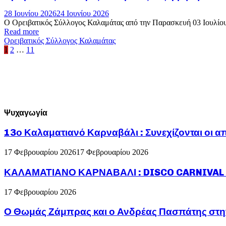
28 Ιουνίου 2026
24 Ιουνίου 2026
Ο Ορειβατικός Σύλλογος Καλαμάτας από την Παρασκευή 03 Ιουλίου έ
Read more
Ορειβατικός Σύλλογος Καλαμάτας
Σελιδοποίηση
1
2
…
11
άρθρων
Ψυχαγωγία
13ο Καλαματιανό Καρναβάλι : Συνεχίζονται οι α
17 Φεβρουαρίου 2026
17 Φεβρουαρίου 2026
ΚΑΛΑΜΑΤΙΑΝΟ ΚΑΡΝΑΒΑΛΙ : DISCO CARNIVAL P
17 Φεβρουαρίου 2026
Ο Θωμάς Ζάμπρας και ο Ανδρέας Πασπάτης στη