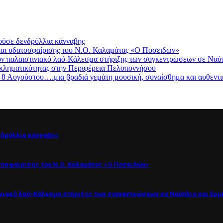
ούσε δενδρύλλια κάνναβης
 και υδατοσφαίρισης του Ν.Ο. Καλαμάτας «Ο Ποσειδών»
 παλαιστινιακό λαό-Κάλεσμα στήριξης των συγκεντρώσεων σε Ναύπ
 εγκληματικότητας στην Περιφέρεια Πελοποννήσου
 8 Αυγούστου….μια βραδιά γεμάτη μουσική, συναίσθημα και αυθεντι
νδρύλλια κάνναβης
ατοσφαίρισης του Ν.Ο. Καλαμάτας «Ο Ποσειδών»
ινιακό λαό-Κάλεσμα στήριξης των συγκεντρώσεων σε Ναύπλιο και Ερμ