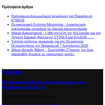
Πρόσφατα άρθρα
Πρόγραμμα δολωματικών ψεκασμών για Παρασκευή
07/08/26
Περιφερειακή Ενότητα Μεσσηνίας : Απαγόρευση
κυκλοφορίας οχημάτων σε δασικά οικοσυστήματα
Μαρία Καρυστιανού : 1.000 στελέχη της ΝΔ έφυγαν για τον
Αντώνη Σαμαρά, θύελλα σε ΣΥΡΙΖΑ και ΠΑΣΟΚ,…..
Υψηλός κίνδυνος πυρκαγιάς για την Περιφέρεια
Πελοποννήσου την Παρασκευή 7 Αυγούστου 2026
Δήμος Δυτικής Μάνης – Συνελήφθη 27χρονος την ώρα
παραλαβής δέματος με ναρκωτικές ουσίες
Ειδήσεις
Πρόγραμμα δολωματικών ψεκασμών για
Παρασκευή 07/08/26
6 Αυγούστου 2026
6 Αυγούστου 2026