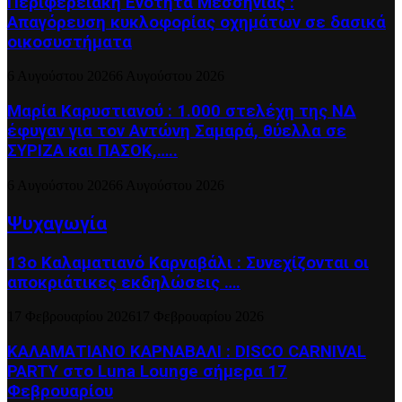
Περιφερειακή Ενότητα Μεσσηνίας :
Απαγόρευση κυκλοφορίας οχημάτων σε δασικά
οικοσυστήματα
6 Αυγούστου 2026
6 Αυγούστου 2026
Μαρία Καρυστιανού : 1.000 στελέχη της ΝΔ
έφυγαν για τον Αντώνη Σαμαρά, θύελλα σε
ΣΥΡΙΖΑ και ΠΑΣΟΚ,…..
6 Αυγούστου 2026
6 Αυγούστου 2026
Ψυχαγωγία
13ο Καλαματιανό Καρναβάλι : Συνεχίζονται οι
αποκριάτικες εκδηλώσεις ….
17 Φεβρουαρίου 2026
17 Φεβρουαρίου 2026
ΚΑΛΑΜΑΤΙΑΝΟ ΚΑΡΝΑΒΑΛΙ : DISCO CARNIVAL
PARTY στο Luna Lounge σήμερα 17
Φεβρουαρίου