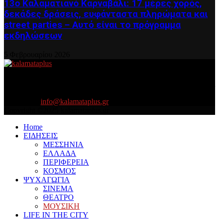
13ο Καλαματιανό Καρναβάλι: 17 μέρες χορός,
δεκάδες δράσεις, ευφάνταστα πληρώματα και
street parties – Αυτό είναι το πρόγραμμα
εκδηλώσεων
5 Φεβρουαρίου 2026
About US
Είμαστε κοντά σας πάντα για τα σοβαρά και τα....πιο ''σοβαρά'' γιατί
η ζωή θέλει....πολύπλευρη ενημέρωση!
Contact us:
info@kalamataplus.gr
Copyright ©2025 kalamataplus.gr
Home
ΕΙΔΗΣΕΙΣ
ΜΕΣΣΗΝΙΑ
ΕΛΛΑΔΑ
ΠΕΡΙΦΕΡΕΙΑ
ΚΟΣΜΟΣ
ΨΥΧΑΓΩΓΙΑ
ΣΙΝΕΜΑ
ΘΕΑΤΡΟ
ΜΟΥΣΙΚΗ
LIFE IN THE CITY