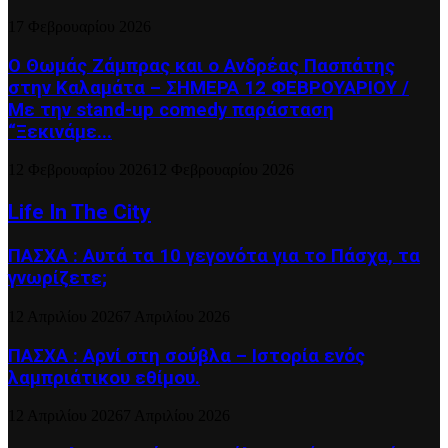
17 Φεβρουαρίου 2026
Ο Θωμάς Ζάμπρας και ο Ανδρέας Πασπάτης
στην Καλαμάτα – ΣΗΜΕΡΑ 12 ΦΕΒΡΟΥΑΡΙΟΥ /
Με την stand-up comedy παράσταση
“Ξεκινάμε...
12 Φεβρουαρίου 2026
12 Φεβρουαρίου 2026
Life In The City
ΠΑΣΧΑ : Αυτά τα 10 γεγονότα για το Πάσχα, τα
γνωρίζετε;
12 Απριλίου 2026
7 Απριλίου 2026
ΠΑΣΧΑ : Αρνί στη σούβλα – Ιστορία ενός
λαμπριάτικου εθίμου.
12 Απριλίου 2026
7 Απριλίου 2026