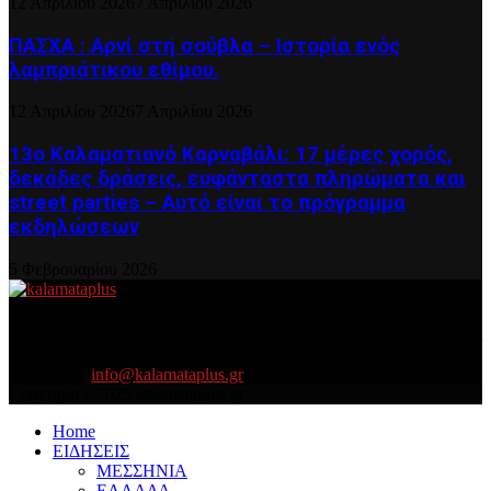
12 Απριλίου 2026
7 Απριλίου 2026
ΠΑΣΧΑ : Αρνί στη σούβλα – Ιστορία ενός
λαμπριάτικου εθίμου.
12 Απριλίου 2026
7 Απριλίου 2026
13ο Καλαματιανό Καρναβάλι: 17 μέρες χορός,
δεκάδες δράσεις, ευφάνταστα πληρώματα και
street parties – Αυτό είναι το πρόγραμμα
εκδηλώσεων
5 Φεβρουαρίου 2026
About US
Είμαστε κοντά σας πάντα για τα σοβαρά και τα....πιο ''σοβαρά'' γιατί
η ζωή θέλει....πολύπλευρη ενημέρωση!
Contact us:
info@kalamataplus.gr
Copyright ©2025 kalamataplus.gr
Home
ΕΙΔΗΣΕΙΣ
ΜΕΣΣΗΝΙΑ
ΕΛΛΑΔΑ