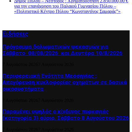
Δήμος Πύλου – Νέστορος : Χρηματοδότηση 2.850.000,00 €
για την επανάχρηση του Παλαιού Γυμνασίου Πύλου –
«Πολιτιστικό Κέντρο Πύλου “Κωνσταντίνος Σαμαράς”»
Ειδήσεις
Πρόγραμμα δολωματικών ψεκασμών για
Σάββατο 08/08/2026 και Δευτέρα 10/8/2026
7 Αυγούστου 2026
7 Αυγούστου 2026
Περιφερειακή Ενότητα Μεσσηνίας :
Απαγόρευση κυκλοφορίας οχημάτων σε δασικά
οικοσυστήματα
7 Αυγούστου 2026
7 Αυγούστου 2026
Παραμένει υψηλός ο κίνδυνος πυρκαγιάς
(κατηγορία 3) αύριο, Σάββατο 8 Αυγούστου 2026
7 Αυγούστου 2026
7 Αυγούστου 2026