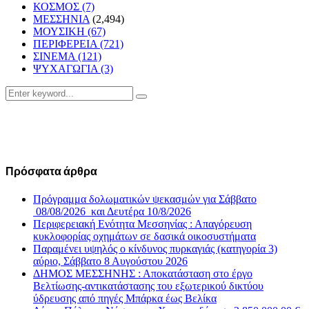
ΚΟΣΜΟΣ
(7)
ΜΕΣΣΗΝΙΑ
(2,494)
ΜΟΥΣΙΚΗ
(67)
ΠΕΡΙΦΕΡΕΙΑ
(721)
ΣΙΝΕΜΑ
(121)
ΨΥΧΑΓΩΓΙΑ
(3)
Search
Search
for:
Πρόσφατα άρθρα
Πρόγραμμα δολωματικών ψεκασμών για Σάββατο
08/08/2026 και Δευτέρα 10/8/2026
Περιφερειακή Ενότητα Μεσσηνίας : Απαγόρευση
κυκλοφορίας οχημάτων σε δασικά οικοσυστήματα
Παραμένει υψηλός ο κίνδυνος πυρκαγιάς (κατηγορία 3)
αύριο, Σάββατο 8 Αυγούστου 2026
ΔΗΜΟΣ ΜΕΣΣΗΝΗΣ : Αποκατάσταση στο έργο
Βελτίωσης-αντικατάστασης του εξωτερικού δικτύου
ύδρευσης από πηγές Μπάρκα έως Βελίκα