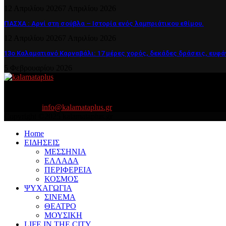
12 Απριλίου 2026
7 Απριλίου 2026
ΠΑΣΧΑ : Αρνί στη σούβλα – Ιστορία ενός λαμπριάτικου εθίμου.
12 Απριλίου 2026
7 Απριλίου 2026
13ο Καλαματιανό Καρναβάλι: 17 μέρες χορός, δεκάδες δράσεις, ευφά
5 Φεβρουαρίου 2026
About US
Είμαστε κοντά σας πάντα για τα σοβαρά και τα....πιο ''σοβαρά'' γιατ
Contact us:
info@kalamataplus.gr
Copyright ©2025 kalamataplus.gr
Home
ΕΙΔΗΣΕΙΣ
ΜΕΣΣΗΝΙΑ
ΕΛΛΑΔΑ
ΠΕΡΙΦΕΡΕΙΑ
ΚΟΣΜΟΣ
ΨΥΧΑΓΩΓΙΑ
ΣΙΝΕΜΑ
ΘΕΑΤΡΟ
ΜΟΥΣΙΚΗ
LIFE IN THE CITY