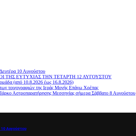
 Δευτέρα 10 Αυγούστου
ΓΑΜΠΡΟΙ ΤΗΣ ΕΥΤΥΧΙΑΣ ΤΗΝ ΤΕΤΑΡΤΗ 12 ΑΥΓΟΥΣΤΟΥ
μάδα (από 10.8.2026 έως 16.8.2026)
των τοιχογραφιών της Ιεράς Μονής Επάνω Χρέπας
ο Πάρκο Αστροπαρατήρησης Μεσσηνίας σήμερα Σάββατο 8 Αυγούστου
 10 Αυγούστου