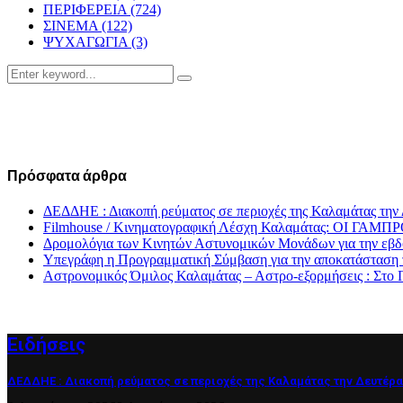
ΠΕΡΙΦΕΡΕΙΑ
(724)
ΣΙΝΕΜΑ
(122)
ΨΥΧΑΓΩΓΙΑ
(3)
Search
Search
for:
Πρόσφατα άρθρα
ΔΕΔΔΗΕ : Διακοπή ρεύματος σε περιοχές της Καλαμάτας την
Filmhouse / Κινηματογραφική Λέσχη Καλαμάτας: ΟΙ 
Δρομολόγια των Κινητών Αστυνομικών Μονάδων για την εβδο
Υπεγράφη η Προγραμματική Σύμβαση για την αποκατάσταση 
Αστρονομικός Όμιλος Καλαμάτας – Αστρο-εξορμήσεις : Στ
Ειδήσεις
ΔΕΔΔΗΕ : Διακοπή ρεύματος σε περιοχές της Καλαμάτας την Δευτέρα