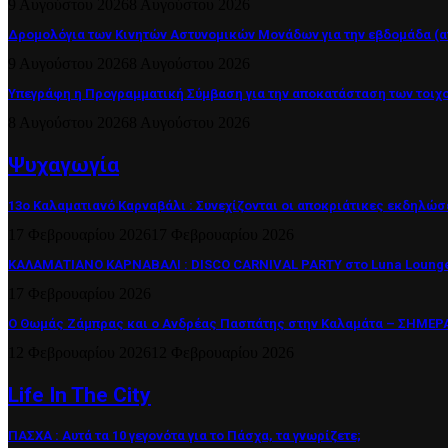
9 Αυγούστου 2026
8 Αυγούστου 2026
Δρομολόγια των Κινητών Αστυνομικών Μονάδων για την εβδομάδα (από
9 Αυγούστου 2026
8 Αυγούστου 2026
Υπεγράφη η Προγραμματική Σύμβαση για την αποκατάσταση των τοιχ
8 Αυγούστου 2026
8 Αυγούστου 2026
Ψυχαγωγία
13ο Καλαματιανό Καρναβάλι : Συνεχίζονται οι αποκριάτικες εκδηλώσ
17 Φεβρουαρίου 2026
17 Φεβρουαρίου 2026
ΚΑΛΑΜΑΤΙΑΝΟ ΚΑΡΝΑΒΑΛΙ : DISCO CARNIVAL PARTY στο Luna Lounge
17 Φεβρουαρίου 2026
Ο Θωμάς Ζάμπρας και ο Ανδρέας Πασπάτης στην Καλαμάτα – ΣΗΜΕΡΑ 
12 Φεβρουαρίου 2026
12 Φεβρουαρίου 2026
Life In The City
ΠΑΣΧΑ : Αυτά τα 10 γεγονότα για το Πάσχα, τα γνωρίζετε;