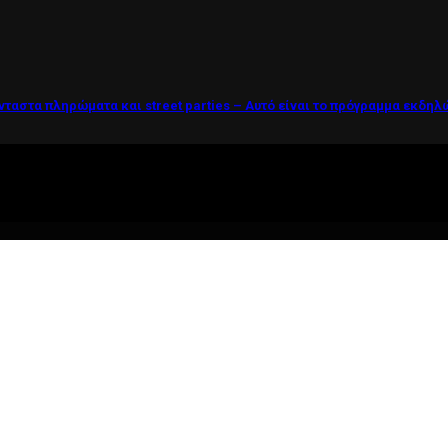
νταστα πληρώματα και street parties – Αυτό είναι το πρόγραμμα εκδη
ί η ζωή θέλει....πολύπλευρη ενημέρωση!