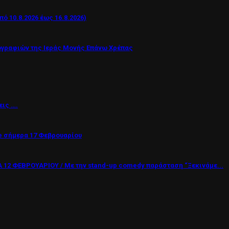
 10.8.2026 έως 16.8.2026)
ογραφιών της Ιεράς Μονής Επάνω Χρέπας
εις ….
 σήμερα 17 Φεβρουαρίου
12 ΦΕΒΡΟΥΑΡΙΟΥ / Με την stand-up comedy παράσταση “Ξεκινάμε...