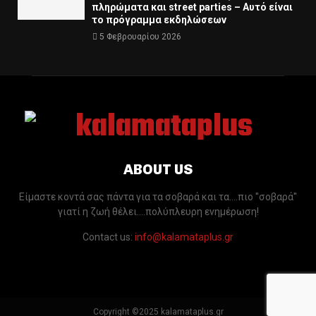
πληρώματα και street parties – Αυτό είναι
το πρόγραμμα εκδηλώσεων
5 Φεβρουαρίου 2026
ABOUT US
Είμαστε κοντά σας πάντα για τα σοβαρά και τα....πιο ''σοβαρά''
γιατί η ζωή θέλει....πολύπλευρη ενημέρωση!
Contact us:
info@kalamataplus.gr
Copyright ©2025 kalamataplus.gr