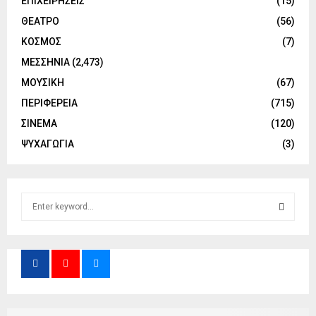
ΕΠΙΧΕΙΡΗΣΕΙΣ
(15)
ΘΕΑΤΡΟ
(56)
ΚΟΣΜΟΣ
(7)
ΜΕΣΣΗΝΙΑ
(2,473)
ΜΟΥΣΙΚΗ
(67)
ΠΕΡΙΦΕΡΕΙΑ
(715)
ΣΙΝΕΜΑ
(120)
ΨΥΧΑΓΩΓΙΑ
(3)
S
e
a
S
r
c
E
h
f
A
o