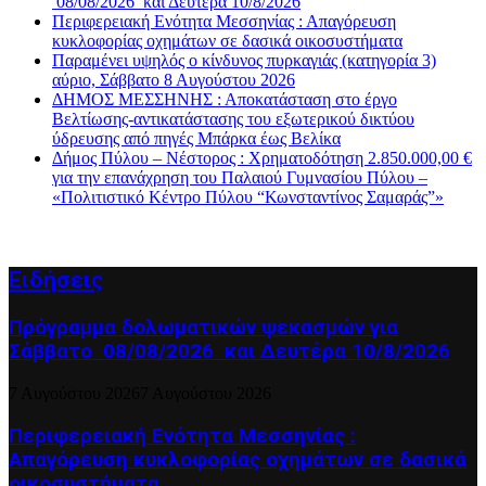
08/08/2026 και Δευτέρα 10/8/2026
Περιφερειακή Ενότητα Μεσσηνίας : Απαγόρευση
κυκλοφορίας οχημάτων σε δασικά οικοσυστήματα
Παραμένει υψηλός ο κίνδυνος πυρκαγιάς (κατηγορία 3)
αύριο, Σάββατο 8 Αυγούστου 2026
ΔΗΜΟΣ ΜΕΣΣΗΝΗΣ : Αποκατάσταση στο έργο
Βελτίωσης-αντικατάστασης του εξωτερικού δικτύου
ύδρευσης από πηγές Μπάρκα έως Βελίκα
Δήμος Πύλου – Νέστορος : Χρηματοδότηση 2.850.000,00 €
για την επανάχρηση του Παλαιού Γυμνασίου Πύλου –
«Πολιτιστικό Κέντρο Πύλου “Κωνσταντίνος Σαμαράς”»
Ειδήσεις
Πρόγραμμα δολωματικών ψεκασμών για
Σάββατο 08/08/2026 και Δευτέρα 10/8/2026
7 Αυγούστου 2026
7 Αυγούστου 2026
Περιφερειακή Ενότητα Μεσσηνίας :
Απαγόρευση κυκλοφορίας οχημάτων σε δασικά
οικοσυστήματα