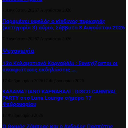
7 Αυγούστου 2026
7 Αυγούστου 2026
Παραμένει υψηλός ο κίνδυνος πυρκαγιάς
(κατηγορία 3) αύριο, Σάββατο 8 Αυγούστου 2026
7 Αυγούστου 2026
7 Αυγούστου 2026
Ψυχαγωγία
13ο Καλαματιανό Καρναβάλι : Συνεχίζονται οι
αποκριάτικες εκδηλώσεις ….
17 Φεβρουαρίου 2026
17 Φεβρουαρίου 2026
ΚΑΛΑΜΑΤΙΑΝΟ ΚΑΡΝΑΒΑΛΙ : DISCO CARNIVAL
PARTY στο Luna Lounge σήμερα 17
Φεβρουαρίου
17 Φεβρουαρίου 2026
Ο Θωμάς Ζάμπρας και ο Ανδρέας Πασπάτης