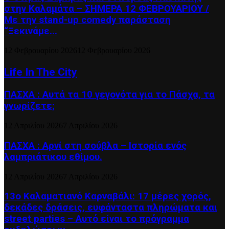
στην Καλαμάτα – ΣΗΜΕΡΑ 12 ΦΕΒΡΟΥΑΡΙΟΥ /
Με την stand-up comedy παράσταση
“Ξεκινάμε...
12 Φεβρουαρίου 2026
12 Φεβρουαρίου 2026
Life In The City
ΠΑΣΧΑ : Αυτά τα 10 γεγονότα για το Πάσχα, τα
γνωρίζετε;
12 Απριλίου 2026
7 Απριλίου 2026
ΠΑΣΧΑ : Αρνί στη σούβλα – Ιστορία ενός
λαμπριάτικου εθίμου.
12 Απριλίου 2026
7 Απριλίου 2026
13ο Καλαματιανό Καρναβάλι: 17 μέρες χορός,
δεκάδες δράσεις, ευφάνταστα πληρώματα και
street parties – Αυτό είναι το πρόγραμμα