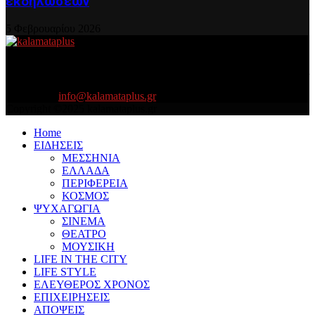
εκδηλώσεων
5 Φεβρουαρίου 2026
About US
Είμαστε κοντά σας πάντα για τα σοβαρά και τα....πιο ''σοβαρά'' γιατί
η ζωή θέλει....πολύπλευρη ενημέρωση!
Contact us:
info@kalamataplus.gr
Copyright ©2025 kalamataplus.gr
Home
ΕΙΔΗΣΕΙΣ
ΜΕΣΣΗΝΙΑ
ΕΛΛΑΔΑ
ΠΕΡΙΦΕΡΕΙΑ
ΚΟΣΜΟΣ
ΨΥΧΑΓΩΓΙΑ
ΣΙΝΕΜΑ
ΘΕΑΤΡΟ
ΜΟΥΣΙΚΗ
LIFE IN THE CITY
LIFE STYLE
ΕΛΕΥΘΕΡΟΣ ΧΡΟΝΟΣ
ΕΠΙΧΕΙΡΗΣΕΙΣ
ΑΠΟΨΕΙΣ