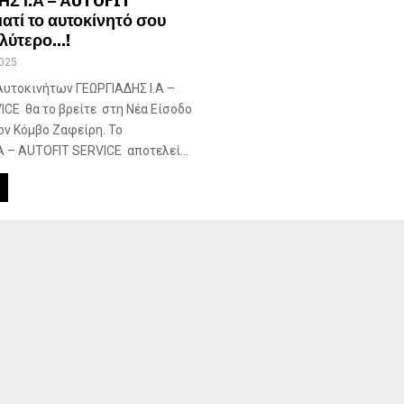
Σ Ι.Α – ΑUTOFIT
ατί το αυτοκίνητό σου
καλύτερο…!
025
Αυτοκινήτων ΓΕΩΡΓΙΑΔΗΣ Ι.Α –
CE θα το βρείτε στη Νέα Είσοδο
ον Κόμβο Ζαφείρη. Το
Α – ΑUTOFIT SERVICE αποτελεί...