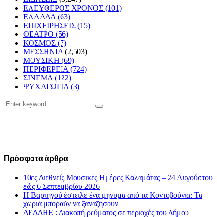
ΕΛΕΥΘΕΡΟΣ ΧΡΟΝΟΣ
(101)
ΕΛΛΑΔΑ
(63)
ΕΠΙΧΕΙΡΗΣΕΙΣ
(15)
ΘΕΑΤΡΟ
(56)
ΚΟΣΜΟΣ
(7)
ΜΕΣΣΗΝΙΑ
(2,503)
ΜΟΥΣΙΚΗ
(69)
ΠΕΡΙΦΕΡΕΙΑ
(724)
ΣΙΝΕΜΑ
(122)
ΨΥΧΑΓΩΓΙΑ
(3)
Search
Search
for:
Πρόσφατα άρθρα
10ες Διεθνείς Μουσικές Ημέρες Καλαμάτας – 24 Αυγούστου
εώς 6 Σεπτεμβρίου 2026
Η Βαρτηγού έστειλε ένα μήνυμα από τα Κοντοβούνια: Τα
χωριά μπορούν να ξαναζήσουν
ΔΕΔΔΗΕ : Διακοπή ρεύματος σε περιοχές του Δήμου