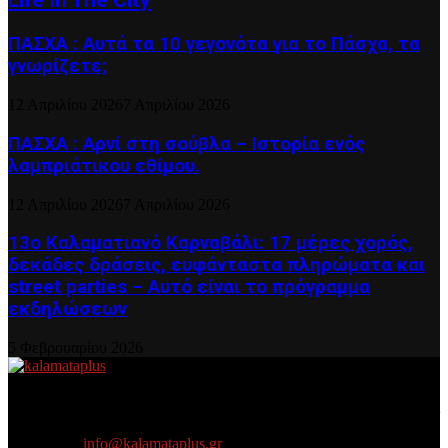
Life In The City
ΠΑΣΧΑ : Αυτά τα 10 γεγονότα για το Πάσχα, τα
γνωρίζετε;
12 Απριλίου 2026
7 Απριλίου 2026
ΠΑΣΧΑ : Αρνί στη σούβλα – Ιστορία ενός
λαμπριάτικου εθίμου.
12 Απριλίου 2026
7 Απριλίου 2026
13ο Καλαματιανό Καρναβάλι: 17 μέρες χορός,
δεκάδες δράσεις, ευφάνταστα πληρώματα και
street parties – Αυτό είναι το πρόγραμμα
εκδηλώσεων
5 Φεβρουαρίου 2026
About US
Είμαστε κοντά σας πάντα για τα σοβαρά και τα....πιο ''σοβαρά'' γιατί
η ζωή θέλει....πολύπλευρη ενημέρωση!
Contact us:
info@kalamataplus.gr