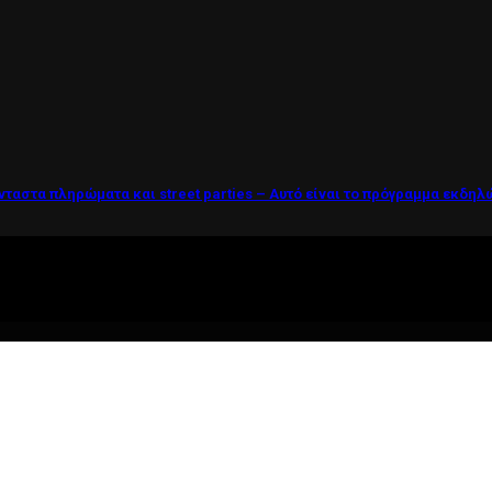
νταστα πληρώματα και street parties – Αυτό είναι το πρόγραμμα εκδη
ί η ζωή θέλει....πολύπλευρη ενημέρωση!