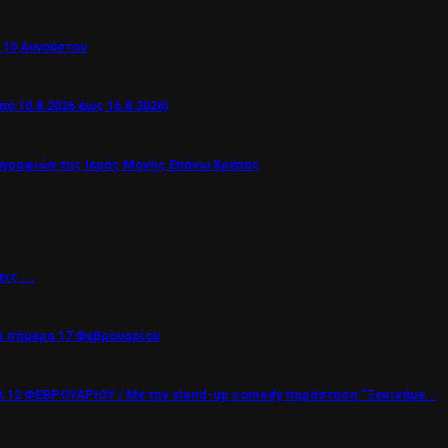
 10 Αυγούστου
 10.8.2026 έως 16.8.2026)
ογραφιών της Ιεράς Μονής Επάνω Χρέπας
εις ….
 σήμερα 17 Φεβρουαρίου
12 ΦΕΒΡΟΥΑΡΙΟΥ / Με την stand-up comedy παράσταση “Ξεκινάμε...