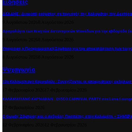
Ειδήσεις
ΔΕΔΔΗΕ : Διακοπή ρεύματος σε περιοχές της Καλαμάτας την Δευτέρα
9 Αυγούστου 2026
8 Αυγούστου 2026
Δρομολόγια των Κινητών Αστυνομικών Μονάδων για την εβδομάδα (από
9 Αυγούστου 2026
8 Αυγούστου 2026
Υπεγράφη η Προγραμματική Σύμβαση για την αποκατάσταση των τοιχ
8 Αυγούστου 2026
8 Αυγούστου 2026
Ψυχαγωγία
13ο Καλαματιανό Καρναβάλι : Συνεχίζονται οι αποκριάτικες εκδηλώσ
17 Φεβρουαρίου 2026
17 Φεβρουαρίου 2026
ΚΑΛΑΜΑΤΙΑΝΟ ΚΑΡΝΑΒΑΛΙ : DISCO CARNIVAL PARTY στο Luna Lounge
17 Φεβρουαρίου 2026
Ο Θωμάς Ζάμπρας και ο Ανδρέας Πασπάτης στην Καλαμάτα – ΣΗΜΕΡΑ 
12 Φεβρουαρίου 2026
12 Φεβρουαρίου 2026