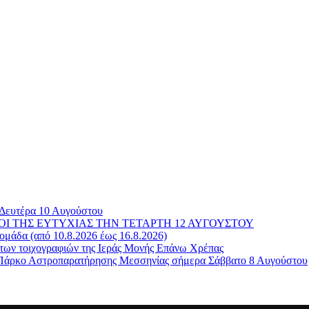
 Δευτέρα 10 Αυγούστου
ΓΑΜΠΡΟΙ ΤΗΣ ΕΥΤΥΧΙΑΣ ΤΗΝ ΤΕΤΑΡΤΗ 12 ΑΥΓΟΥΣΤΟΥ
μάδα (από 10.8.2026 έως 16.8.2026)
των τοιχογραφιών της Ιεράς Μονής Επάνω Χρέπας
ο Πάρκο Αστροπαρατήρησης Μεσσηνίας σήμερα Σάββατο 8 Αυγούστου