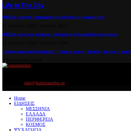
Life In The City
ΠΑΣΧΑ : Αυτά τα 10 γεγονότα για το Πάσχα, τα γνωρίζετε;
12 Απριλίου 2026
7 Απριλίου 2026
ΠΑΣΧΑ : Αρνί στη σούβλα – Ιστορία ενός λαμπριάτικου εθίμου.
12 Απριλίου 2026
7 Απριλίου 2026
13ο Καλαματιανό Καρναβάλι: 17 μέρες χορός, δεκάδες δράσεις, ευφά
5 Φεβρουαρίου 2026
About US
Είμαστε κοντά σας πάντα για τα σοβαρά και τα....πιο ''σοβαρά'' γιατ
Contact us:
info@kalamataplus.gr
Copyright ©2025 kalamataplus.gr
Home
ΕΙΔΗΣΕΙΣ
ΜΕΣΣΗΝΙΑ
ΕΛΛΑΔΑ
ΠΕΡΙΦΕΡΕΙΑ
ΚΟΣΜΟΣ
ΨΥΧΑΓΩΓΙΑ