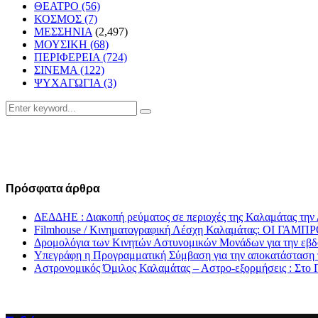
ΘΕΑΤΡΟ
(56)
ΚΟΣΜΟΣ
(7)
ΜΕΣΣΗΝΙΑ
(2,497)
ΜΟΥΣΙΚΗ
(68)
ΠΕΡΙΦΕΡΕΙΑ
(724)
ΣΙΝΕΜΑ
(122)
ΨΥΧΑΓΩΓΙΑ
(3)
Search
Search
for:
Πρόσφατα άρθρα
ΔΕΔΔΗΕ : Διακοπή ρεύματος σε περιοχές της Καλαμάτας την
Filmhouse / Κινηματογραφική Λέσχη Καλαμάτας: ΟΙ 
Δρομολόγια των Κινητών Αστυνομικών Μονάδων για την εβδο
Υπεγράφη η Προγραμματική Σύμβαση για την αποκατάσταση 
Αστρονομικός Όμιλος Καλαμάτας – Αστρο-εξορμήσεις : Στ