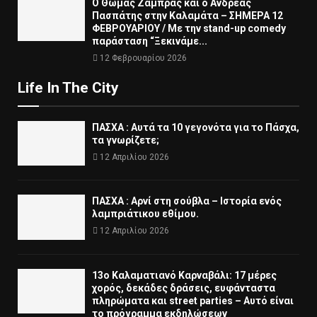
Ο Θωμάς Ζάμπρας και ο Ανδρέας
Πασπάτης στην Καλαμάτα – ΣΗΜΕΡΑ 12
ΦΕΒΡΟΥΑΡΙΟΥ / Με την stand-up comedy
παράσταση “Ξεκινάμε...
12 Φεβρουαρίου 2026
Life In The City
ΠΑΣΧΑ : Αυτά τα 10 γεγονότα για το Πάσχα,
τα γνωρίζετε;
12 Απριλίου 2026
ΠΑΣΧΑ : Αρνί στη σούβλα – Ιστορία ενός
λαμπριάτικου εθίμου.
12 Απριλίου 2026
13ο Καλαματιανό Καρναβάλι: 17 μέρες
χορός, δεκάδες δράσεις, ευφάνταστα
πληρώματα και street parties – Αυτό είναι
το πρόγραμμα εκδηλώσεων