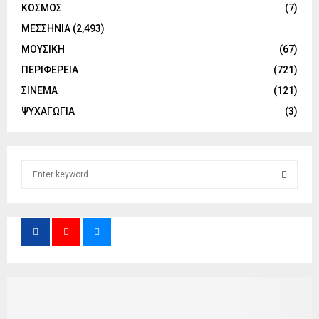
ΚΟΣΜΟΣ
(7)
ΜΕΣΣΗΝΙΑ
(2,493)
ΜΟΥΣΙΚΗ
(67)
ΠΕΡΙΦΕΡΕΙΑ
(721)
ΣΙΝΕΜΑ
(121)
ΨΥΧΑΓΩΓΙΑ
(3)
S
e
a
S
r
c
E
h
f
A
o
r
R
:
C