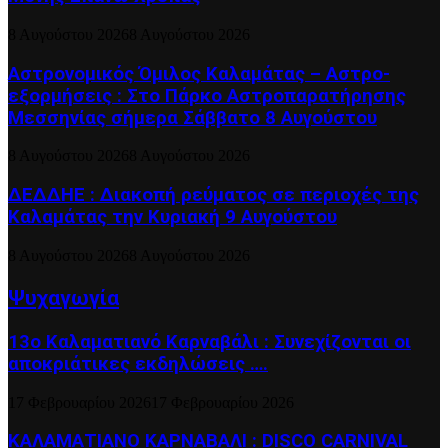
8 Αυγούστου 2026
8 Αυγούστου 2026
Αστρονομικός Όμιλος Καλαμάτας – Αστρο-
εξορμήσεις : Στο Πάρκο Αστροπαρατήρησης
Μεσσηνίας σήμερα Σάββατο 8 Αυγούστου
8 Αυγούστου 2026
8 Αυγούστου 2026
ΔΕΔΔΗΕ : Διακοπή ρεύματος σε περιοχές της
Καλαμάτας την Κυριακή 9 Αυγούστου
8 Αυγούστου 2026
8 Αυγούστου 2026
Ψυχαγωγία
13ο Καλαματιανό Καρναβάλι : Συνεχίζονται οι
αποκριάτικες εκδηλώσεις ….
17 Φεβρουαρίου 2026
17 Φεβρουαρίου 2026
ΚΑΛΑΜΑΤΙΑΝΟ ΚΑΡΝΑΒΑΛΙ : DISCO CARNIVAL