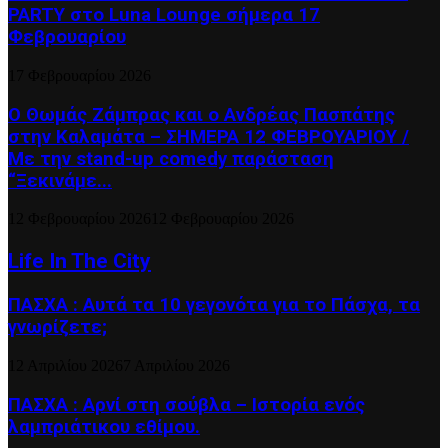
PARTY στο Luna Lounge σήμερα 17
Φεβρουαρίου
17 Φεβρουαρίου 2026
Ο Θωμάς Ζάμπρας και ο Ανδρέας Πασπάτης
στην Καλαμάτα – ΣΗΜΕΡΑ 12 ΦΕΒΡΟΥΑΡΙΟΥ /
Με την stand-up comedy παράσταση
“Ξεκινάμε...
12 Φεβρουαρίου 2026
12 Φεβρουαρίου 2026
Life In The City
ΠΑΣΧΑ : Αυτά τα 10 γεγονότα για το Πάσχα, τα
γνωρίζετε;
12 Απριλίου 2026
7 Απριλίου 2026
ΠΑΣΧΑ : Αρνί στη σούβλα – Ιστορία ενός
λαμπριάτικου εθίμου.