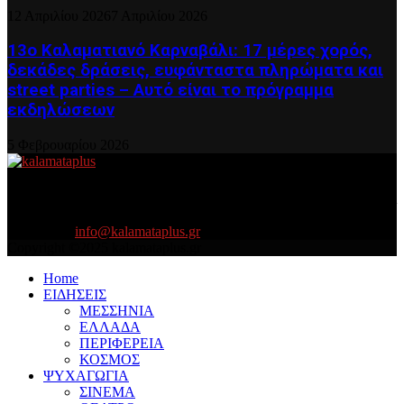
12 Απριλίου 2026
7 Απριλίου 2026
13ο Καλαματιανό Καρναβάλι: 17 μέρες χορός,
δεκάδες δράσεις, ευφάνταστα πληρώματα και
street parties – Αυτό είναι το πρόγραμμα
εκδηλώσεων
5 Φεβρουαρίου 2026
About US
Είμαστε κοντά σας πάντα για τα σοβαρά και τα....πιο ''σοβαρά'' γιατί
η ζωή θέλει....πολύπλευρη ενημέρωση!
Contact us:
info@kalamataplus.gr
Copyright ©2025 kalamataplus.gr
Home
ΕΙΔΗΣΕΙΣ
ΜΕΣΣΗΝΙΑ
ΕΛΛΑΔΑ
ΠΕΡΙΦΕΡΕΙΑ
ΚΟΣΜΟΣ
ΨΥΧΑΓΩΓΙΑ
ΣΙΝΕΜΑ