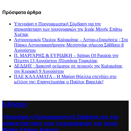
Πρόσφατα άρθρα
Υπεγράφη η Προγραμματική Σύμβαση για την
αποκατάσταση των τοιχογραφιών της Ιεράς Μονής Επάνω
Χρέπας
Αστρονομικός Όμιλος Καλαμάτας – Αστρο-εξορμήσεις : Στο
Πάρκο Αστροπαρατήρησης Μεσσηνίας σήμερα Σάββατο 8
Αυγούστου
Π. ΜΑΡΓΑΡΗΣ & ΕΥΡΙΔΙΚΗ – Strings Of Passion την
Πέμπτη 13 Αυγούστου /Πλατάνια Τριφυλίας
ΔΕΔΔΗΕ : Διακοπή ρεύματος σε περιοχές της Καλαμάτας
την Κυριακή 9 Αυγούστου
ΠΑΕ ΚΑΛΑΜΑΤΑ – Η Μαύρη Θύελλα επενδύει στο
μέλλον της: Επαγγελματίας ο Παύλος Βαρελάς!
Ειδήσεις
Υπεγράφη η Προγραμματική Σύμβαση για την
αποκατάσταση των τοιχογραφιών της Ιεράς
Μονής Επάνω Χρέπας