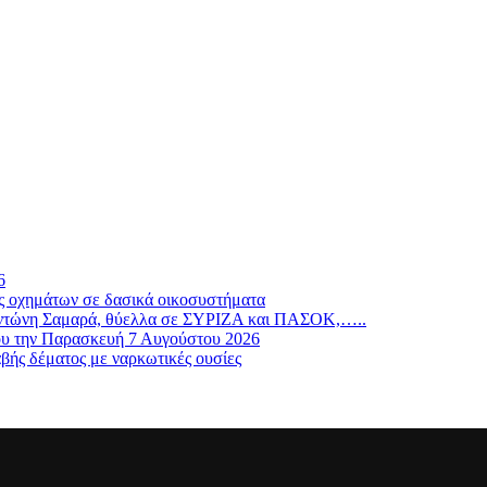
6
ς οχημάτων σε δασικά οικοσυστήματα
ν Αντώνη Σαμαρά, θύελλα σε ΣΥΡΙΖΑ και ΠΑΣΟΚ,…..
ου την Παρασκευή 7 Αυγούστου 2026
βής δέματος με ναρκωτικές ουσίες