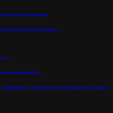
των σε δασικά οικοσυστήματα
μαρά, θύελλα σε ΣΥΡΙΖΑ και ΠΑΣΟΚ,…..
εις ….
 σήμερα 17 Φεβρουαρίου
12 ΦΕΒΡΟΥΑΡΙΟΥ / Με την stand-up comedy παράσταση “Ξεκινάμε...