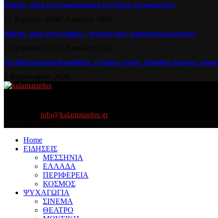
ΠΑΣΧΑ : Αυτά τα 10 γεγονότα για το Πάσχα, τα γνωρίζετε;
12 Απριλίου 2026
7 Απριλίου 2026
ΠΑΣΧΑ : Αρνί στη σούβλα – Ιστορία ενός λαμπριάτικου εθίμου.
12 Απριλίου 2026
7 Απριλίου 2026
13ο Καλαματιανό Καρναβάλι: 17 μέρες χορός, δεκάδες δράσεις, ευφά
5 Φεβρουαρίου 2026
About US
Είμαστε κοντά σας πάντα για τα σοβαρά και τα....πιο ''σοβαρά'' γιατ
Contact us:
info@kalamataplus.gr
Copyright ©2025 kalamataplus.gr
Home
ΕΙΔΗΣΕΙΣ
ΜΕΣΣΗΝΙΑ
ΕΛΛΑΔΑ
ΠΕΡΙΦΕΡΕΙΑ
ΚΟΣΜΟΣ
ΨΥΧΑΓΩΓΙΑ
ΣΙΝΕΜΑ
ΘΕΑΤΡΟ