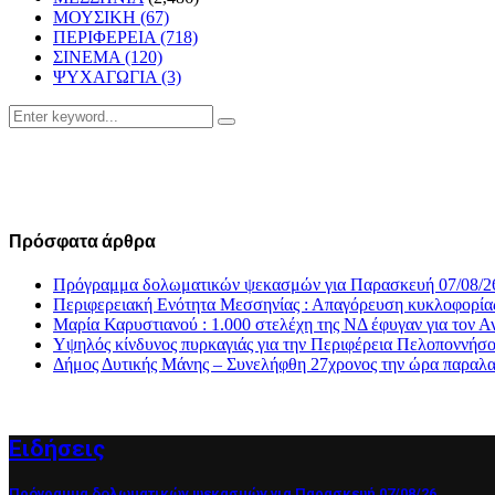
ΜΟΥΣΙΚΗ
(67)
ΠΕΡΙΦΕΡΕΙΑ
(718)
ΣΙΝΕΜΑ
(120)
ΨΥΧΑΓΩΓΙΑ
(3)
Search
Search
for:
Πρόσφατα άρθρα
Πρόγραμμα δολωματικών ψεκασμών για Παρασκευή 07/08/2
Περιφερειακή Ενότητα Μεσσηνίας : Απαγόρευση κυκλοφορία
Μαρία Καρυστιανού : 1.000 στελέχη της ΝΔ έφυγαν για το
Υψηλός κίνδυνος πυρκαγιάς για την Περιφέρεια Πελοποννήσ
Δήμος Δυτικής Μάνης – Συνελήφθη 27χρονος την ώρα παραλα
Ειδήσεις
Πρόγραμμα δολωματικών ψεκασμών για Παρασκευή 07/08/26