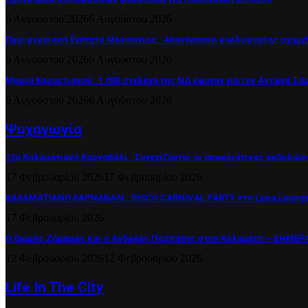
6 Αυγούστου 2026
6 Αυγούστου 2026
Περιφερειακή Ενότητα Μεσσηνίας : Απαγόρευση κυκλοφορίας οχημά
6 Αυγούστου 2026
6 Αυγούστου 2026
Μαρία Καρυστιανού : 1.000 στελέχη της ΝΔ έφυγαν για τον Αντώνη Σα
6 Αυγούστου 2026
6 Αυγούστου 2026
Ψυχαγωγία
13ο Καλαματιανό Καρναβάλι : Συνεχίζονται οι αποκριάτικες εκδηλώσ
17 Φεβρουαρίου 2026
17 Φεβρουαρίου 2026
ΚΑΛΑΜΑΤΙΑΝΟ ΚΑΡΝΑΒΑΛΙ : DISCO CARNIVAL PARTY στο Luna Lounge
17 Φεβρουαρίου 2026
Ο Θωμάς Ζάμπρας και ο Ανδρέας Πασπάτης στην Καλαμάτα – ΣΗΜΕΡΑ 
12 Φεβρουαρίου 2026
12 Φεβρουαρίου 2026
Life In The City