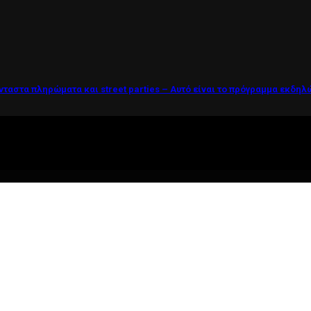
νταστα πληρώματα και street parties – Αυτό είναι το πρόγραμμα εκδη
ί η ζωή θέλει....πολύπλευρη ενημέρωση!