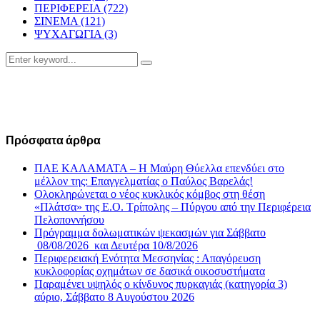
ΠΕΡΙΦΕΡΕΙΑ
(722)
ΣΙΝΕΜΑ
(121)
ΨΥΧΑΓΩΓΙΑ
(3)
Search
Search
for:
Πρόσφατα άρθρα
ΠΑΕ ΚΑΛΑΜΑΤΑ – Η Μαύρη Θύελλα επενδύει στο
μέλλον της: Επαγγελματίας ο Παύλος Βαρελάς!
Ολοκληρώνεται ο νέος κυκλικός κόμβος στη θέση
«Πλάτσα» της Ε.Ο. Τρίπολης – Πύργου από την Περιφέρεια
Πελοποννήσου
Πρόγραμμα δολωματικών ψεκασμών για Σάββατο
08/08/2026 και Δευτέρα 10/8/2026
Περιφερειακή Ενότητα Μεσσηνίας : Απαγόρευση
κυκλοφορίας οχημάτων σε δασικά οικοσυστήματα
Παραμένει υψηλός ο κίνδυνος πυρκαγιάς (κατηγορία 3)
αύριο, Σάββατο 8 Αυγούστου 2026