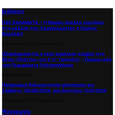
Ειδήσεις
ΠΑΕ ΚΑΛΑΜΑΤΑ – Η Μαύρη Θύελλα επενδύει
στο μέλλον της: Επαγγελματίας ο Παύλος
Βαρελάς!
8 Αυγούστου 2026
8 Αυγούστου 2026
Ολοκληρώνεται ο νέος κυκλικός κόμβος στη
θέση «Πλάτσα» της Ε.Ο. Τρίπολης – Πύργου από
την Περιφέρεια Πελοποννήσου
8 Αυγούστου 2026
Πρόγραμμα δολωματικών ψεκασμών για
Σάββατο 08/08/2026 και Δευτέρα 10/8/2026
7 Αυγούστου 2026
7 Αυγούστου 2026
Ψυχαγωγία