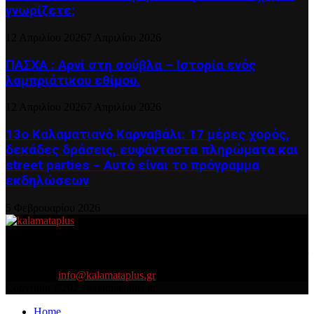
γνωρίζετε;
12 Απριλίου 2026
7 Απριλίου 2026
ΠΑΣΧΑ : Αρνί στη σούβλα – Ιστορία ενός
λαμπριάτικου εθίμου.
12 Απριλίου 2026
7 Απριλίου 2026
13ο Καλαματιανό Καρναβάλι: 17 μέρες χορός,
δεκάδες δράσεις, ευφάνταστα πληρώματα και
street parties – Αυτό είναι το πρόγραμμα
εκδηλώσεων
5 Φεβρουαρίου 2026
About US
Είμαστε κοντά σας πάντα για τα σοβαρά και τα....πιο ''σοβαρά'' γιατί
η ζωή θέλει....πολύπλευρη ενημέρωση!
Contact us:
info@kalamataplus.gr
Copyright ©2025 kalamataplus.gr
Home