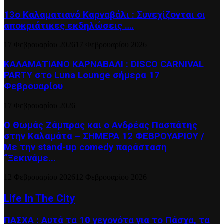
13ο Καλαματιανό Καρναβάλι : Συνεχίζονται οι
αποκριάτικες εκδηλώσεις ….
17 Φεβρουαρίου 2026
17 Φεβρουαρίου 2026
ΚΑΛΑΜΑΤΙΑΝΟ ΚΑΡΝΑΒΑΛΙ : DISCO CARNIVAL
PARTY στο Luna Lounge σήμερα 17
Φεβρουαρίου
17 Φεβρουαρίου 2026
Ο Θωμάς Ζάμπρας και ο Ανδρέας Πασπάτης
στην Καλαμάτα – ΣΗΜΕΡΑ 12 ΦΕΒΡΟΥΑΡΙΟΥ /
Με την stand-up comedy παράσταση
“Ξεκινάμε...
12 Φεβρουαρίου 2026
12 Φεβρουαρίου 2026
Life In The City
ΠΑΣΧΑ : Αυτά τα 10 γεγονότα για το Πάσχα, τα