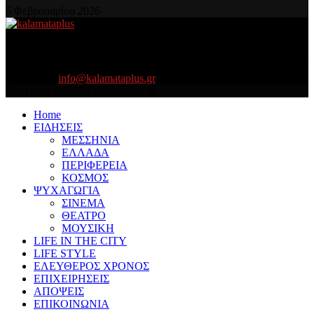
5 Φεβρουαρίου 2026
About US
Είμαστε κοντά σας πάντα για τα σοβαρά και τα....πιο ''σοβαρά'' γιατί
η ζωή θέλει....πολύπλευρη ενημέρωση!
Contact us:
info@kalamataplus.gr
Copyright ©2025 kalamataplus.gr
Home
ΕΙΔΗΣΕΙΣ
ΜΕΣΣΗΝΙΑ
ΕΛΛΑΔΑ
ΠΕΡΙΦΕΡΕΙΑ
ΚΟΣΜΟΣ
ΨΥΧΑΓΩΓΙΑ
ΣΙΝΕΜΑ
ΘΕΑΤΡΟ
ΜΟΥΣΙΚΗ
LIFE IN THE CITY
LIFE STYLE
ΕΛΕΥΘΕΡΟΣ ΧΡΟΝΟΣ
ΕΠΙΧΕΙΡΗΣΕΙΣ
ΑΠΟΨΕΙΣ
ΕΠΙΚΟΙΝΩΝΙΑ