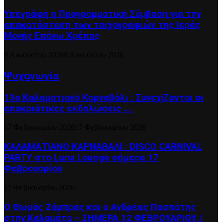
Υπεγράφη η Προγραμματική Σύμβαση για την
αποκατάσταση των τοιχογραφιών της Ιεράς
Μονής Επάνω Χρέπας
8 Αυγούστου 2026
8 Αυγούστου 2026
Ψυχαγωγία
13ο Καλαματιανό Καρναβάλι : Συνεχίζονται οι
αποκριάτικες εκδηλώσεις ….
17 Φεβρουαρίου 2026
17 Φεβρουαρίου 2026
ΚΑΛΑΜΑΤΙΑΝΟ ΚΑΡΝΑΒΑΛΙ : DISCO CARNIVAL
PARTY στο Luna Lounge σήμερα 17
Φεβρουαρίου
17 Φεβρουαρίου 2026
Ο Θωμάς Ζάμπρας και ο Ανδρέας Πασπάτης
στην Καλαμάτα – ΣΗΜΕΡΑ 12 ΦΕΒΡΟΥΑΡΙΟΥ /