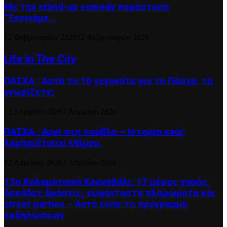
Με την stand-up comedy παράσταση
“Ξεκινάμε...
12 Φεβρουαρίου 2026
12 Φεβρουαρίου 2026
Life In The City
ΠΑΣΧΑ : Αυτά τα 10 γεγονότα για το Πάσχα, τα
γνωρίζετε;
12 Απριλίου 2026
7 Απριλίου 2026
ΠΑΣΧΑ : Αρνί στη σούβλα – Ιστορία ενός
λαμπριάτικου εθίμου.
12 Απριλίου 2026
7 Απριλίου 2026
13ο Καλαματιανό Καρναβάλι: 17 μέρες χορός,
δεκάδες δράσεις, ευφάνταστα πληρώματα και
street parties – Αυτό είναι το πρόγραμμα
εκδηλώσεων