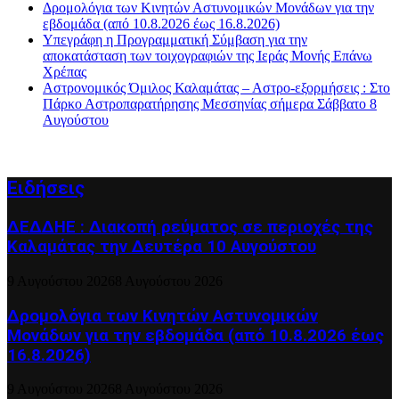
Δρομολόγια των Κινητών Αστυνομικών Μονάδων για την
εβδομάδα (από 10.8.2026 έως 16.8.2026)
Υπεγράφη η Προγραμματική Σύμβαση για την
αποκατάσταση των τοιχογραφιών της Ιεράς Μονής Επάνω
Χρέπας
Αστρονομικός Όμιλος Καλαμάτας – Αστρο-εξορμήσεις : Στο
Πάρκο Αστροπαρατήρησης Μεσσηνίας σήμερα Σάββατο 8
Αυγούστου
Ειδήσεις
ΔΕΔΔΗΕ : Διακοπή ρεύματος σε περιοχές της
Καλαμάτας την Δευτέρα 10 Αυγούστου
9 Αυγούστου 2026
8 Αυγούστου 2026
Δρομολόγια των Κινητών Αστυνομικών
Μονάδων για την εβδομάδα (από 10.8.2026 έως
16.8.2026)
9 Αυγούστου 2026
8 Αυγούστου 2026