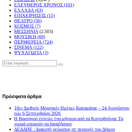
ΕΛΕΥΘΕΡΟΣ ΧΡΟΝΟΣ
(101)
ΕΛΛΑΔΑ
(63)
ΕΠΙΧΕΙΡΗΣΕΙΣ
(15)
ΘΕΑΤΡΟ
(56)
ΚΟΣΜΟΣ
(7)
ΜΕΣΣΗΝΙΑ
(2,503)
ΜΟΥΣΙΚΗ
(69)
ΠΕΡΙΦΕΡΕΙΑ
(724)
ΣΙΝΕΜΑ
(122)
ΨΥΧΑΓΩΓΙΑ
(3)
Search
Search
for:
Πρόσφατα άρθρα
10ες Διεθνείς Μουσικές Ημέρες Καλαμάτας – 24 Αυγούστου
εώς 6 Σεπτεμβρίου 2026
Η Βαρτηγού έστειλε ένα μήνυμα από τα Κοντοβούνια: Τα
χωριά μπορούν να ξαναζήσουν
ΔΕΔΔΗΕ : Διακοπή ρεύματος σε περιοχές του Δήμου