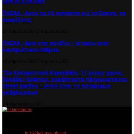
Life In The City
ΠΑΣΧΑ : Αυτά τα 10 γεγονότα για το Πάσχα, τα
γνωρίζετε;
12 Απριλίου 2026
7 Απριλίου 2026
ΠΑΣΧΑ : Αρνί στη σούβλα – Ιστορία ενός
λαμπριάτικου εθίμου.
12 Απριλίου 2026
7 Απριλίου 2026
13ο Καλαματιανό Καρναβάλι: 17 μέρες χορός,
δεκάδες δράσεις, ευφάνταστα πληρώματα και
street parties – Αυτό είναι το πρόγραμμα
εκδηλώσεων
5 Φεβρουαρίου 2026
About US
Είμαστε κοντά σας πάντα για τα σοβαρά και τα....πιο ''σοβαρά'' γιατί
η ζωή θέλει....πολύπλευρη ενημέρωση!
Contact us:
info@kalamataplus.gr