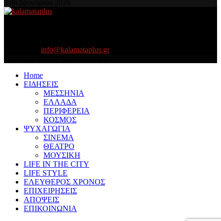
5 Φεβρουαρίου 2026
About US
Είμαστε κοντά σας πάντα για τα σοβαρά και τα....πιο ''σοβαρά'' γιατί
η ζωή θέλει....πολύπλευρη ενημέρωση!
Contact us:
info@kalamataplus.gr
Copyright ©2025 kalamataplus.gr
Home
ΕΙΔΗΣΕΙΣ
ΜΕΣΣΗΝΙΑ
ΕΛΛΑΔΑ
ΠΕΡΙΦΕΡΕΙΑ
ΚΟΣΜΟΣ
ΨΥΧΑΓΩΓΙΑ
ΣΙΝΕΜΑ
ΘΕΑΤΡΟ
ΜΟΥΣΙΚΗ
LIFE IN THE CITY
LIFE STYLE
ΕΛΕΥΘΕΡΟΣ ΧΡΟΝΟΣ
ΕΠΙΧΕΙΡΗΣΕΙΣ
ΑΠΟΨΕΙΣ
ΕΠΙΚΟΙΝΩΝΙΑ