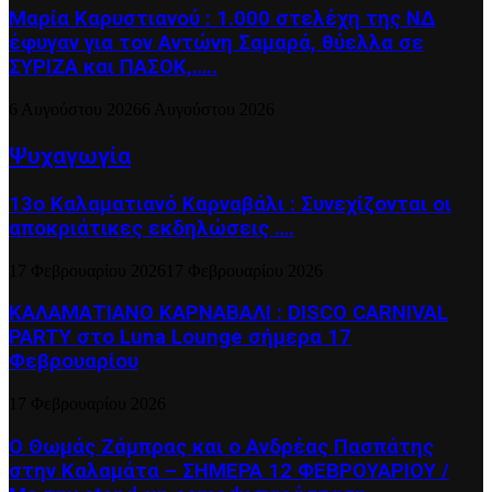
Μαρία Καρυστιανού : 1.000 στελέχη της ΝΔ
έφυγαν για τον Αντώνη Σαμαρά, θύελλα σε
ΣΥΡΙΖΑ και ΠΑΣΟΚ,…..
6 Αυγούστου 2026
6 Αυγούστου 2026
Ψυχαγωγία
13ο Καλαματιανό Καρναβάλι : Συνεχίζονται οι
αποκριάτικες εκδηλώσεις ….
17 Φεβρουαρίου 2026
17 Φεβρουαρίου 2026
ΚΑΛΑΜΑΤΙΑΝΟ ΚΑΡΝΑΒΑΛΙ : DISCO CARNIVAL
PARTY στο Luna Lounge σήμερα 17
Φεβρουαρίου
17 Φεβρουαρίου 2026
Ο Θωμάς Ζάμπρας και ο Ανδρέας Πασπάτης
στην Καλαμάτα – ΣΗΜΕΡΑ 12 ΦΕΒΡΟΥΑΡΙΟΥ /