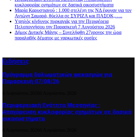
κυκλοφορίας οχημάτων σε δασικά οικοσυστήματα
Μαρία Καρυστιανού : 1.000 στελέχη της ΝΔ έφυγαν για τον
Αντώνη Σαμαρά, θύελλα σε ΣΥΡΙΖΑ και ΠΑΣΟΚ,…..
Υψηλός κίνδυνος πυρκαγιάς για την Περιφέρεια
Πελοποννήσου την Παρασκευή 7 Αυγούστου 2026
Δήμος Δυτικής Μάνης – Συνελήφθη 27χρονος την ώρα
παραλαβής δέματος με ναρκωτικές ουσίες
Ειδήσεις
Πρόγραμμα δολωματικών ψεκασμών για
Παρασκευή 07/08/26
6 Αυγούστου 2026
6 Αυγούστου 2026
Περιφερειακή Ενότητα Μεσσηνίας :
Απαγόρευση κυκλοφορίας οχημάτων σε δασικά
οικοσυστήματα
6 Αυγούστου 2026
6 Αυγούστου 2026