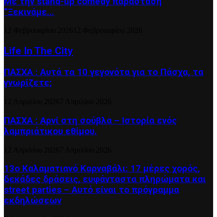
Με την stand-up comedy παράσταση
“Ξεκινάμε...
12 Φεβρουαρίου 2026
12 Φεβρουαρίου 2026
Life In The City
ΠΑΣΧΑ : Αυτά τα 10 γεγονότα για το Πάσχα, τα
γνωρίζετε;
12 Απριλίου 2026
7 Απριλίου 2026
ΠΑΣΧΑ : Αρνί στη σούβλα – Ιστορία ενός
λαμπριάτικου εθίμου.
12 Απριλίου 2026
7 Απριλίου 2026
13ο Καλαματιανό Καρναβάλι: 17 μέρες χορός,
δεκάδες δράσεις, ευφάνταστα πληρώματα και
street parties – Αυτό είναι το πρόγραμμα
εκδηλώσεων