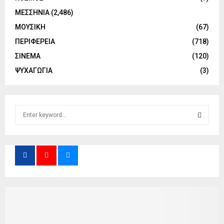
ΜΕΣΣΗΝΙΑ
(2,486)
ΜΟΥΣΙΚΗ
(67)
ΠΕΡΙΦΕΡΕΙΑ
(718)
ΣΙΝΕΜΑ
(120)
ΨΥΧΑΓΩΓΙΑ
(3)
S
e
a
S
r
c
E
h
f
A
o
r
R
:
C