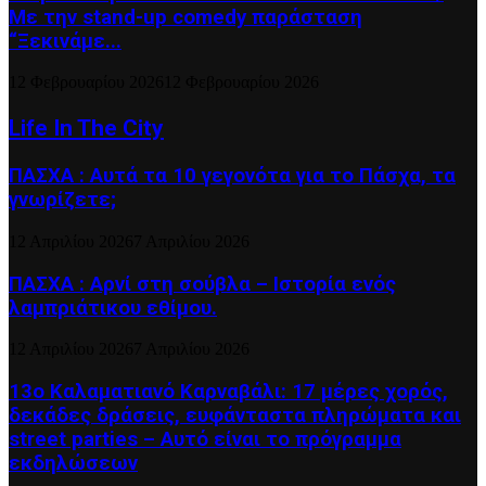
Με την stand-up comedy παράσταση
“Ξεκινάμε...
12 Φεβρουαρίου 2026
12 Φεβρουαρίου 2026
Life In The City
ΠΑΣΧΑ : Αυτά τα 10 γεγονότα για το Πάσχα, τα
γνωρίζετε;
12 Απριλίου 2026
7 Απριλίου 2026
ΠΑΣΧΑ : Αρνί στη σούβλα – Ιστορία ενός
λαμπριάτικου εθίμου.
12 Απριλίου 2026
7 Απριλίου 2026
13ο Καλαματιανό Καρναβάλι: 17 μέρες χορός,
δεκάδες δράσεις, ευφάνταστα πληρώματα και
street parties – Αυτό είναι το πρόγραμμα
εκδηλώσεων