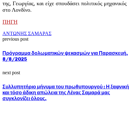
της, Γεωργίας, και είχε σπουδάσει πολιτικός μηχανικός
στο Λονδίνο.
ΠΗΓΗ
ΑΝΤΩΝΗΣ ΣΑΜΑΡΑΣ
previous post
Πρόγραμμα δολωματικών ψεκασμών για Παρασκευή,
8/8/2025
next post
Συλλυπητήριο μήνυμα του πρωθυπουργού : Η ξαφνική
και τόσο άδικη απώλεια της Λένας Σαμαρά μας
συγκλονίζει όλους.