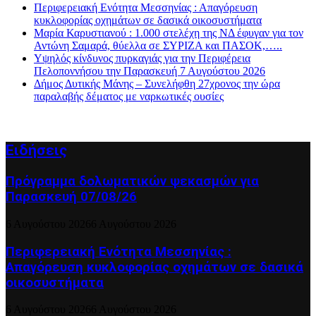
Περιφερειακή Ενότητα Μεσσηνίας : Απαγόρευση
κυκλοφορίας οχημάτων σε δασικά οικοσυστήματα
Μαρία Καρυστιανού : 1.000 στελέχη της ΝΔ έφυγαν για τον
Αντώνη Σαμαρά, θύελλα σε ΣΥΡΙΖΑ και ΠΑΣΟΚ,…..
Υψηλός κίνδυνος πυρκαγιάς για την Περιφέρεια
Πελοποννήσου την Παρασκευή 7 Αυγούστου 2026
Δήμος Δυτικής Μάνης – Συνελήφθη 27χρονος την ώρα
παραλαβής δέματος με ναρκωτικές ουσίες
Ειδήσεις
Πρόγραμμα δολωματικών ψεκασμών για
Παρασκευή 07/08/26
6 Αυγούστου 2026
6 Αυγούστου 2026
Περιφερειακή Ενότητα Μεσσηνίας :
Απαγόρευση κυκλοφορίας οχημάτων σε δασικά
οικοσυστήματα
6 Αυγούστου 2026
6 Αυγούστου 2026