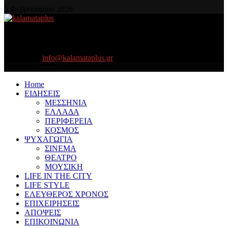
5 Φεβρουαρίου 2026
About US
Είμαστε κοντά σας πάντα για τα σοβαρά και τα....πιο ''σοβαρά'' γιατί
η ζωή θέλει....πολύπλευρη ενημέρωση!
Contact us:
info@kalamataplus.gr
Copyright ©2025 kalamataplus.gr
Home
ΕΙΔΗΣΕΙΣ
ΜΕΣΣΗΝΙΑ
ΕΛΛΑΔΑ
ΠΕΡΙΦΕΡΕΙΑ
ΚΟΣΜΟΣ
ΨΥΧΑΓΩΓΙΑ
ΣΙΝΕΜΑ
ΘΕΑΤΡΟ
ΜΟΥΣΙΚΗ
LIFE IN THE CITY
LIFE STYLE
ΕΛΕΥΘΕΡΟΣ ΧΡΟΝΟΣ
ΕΠΙΧΕΙΡΗΣΕΙΣ
ΑΠΟΨΕΙΣ
ΕΠΙΚΟΙΝΩΝΙΑ