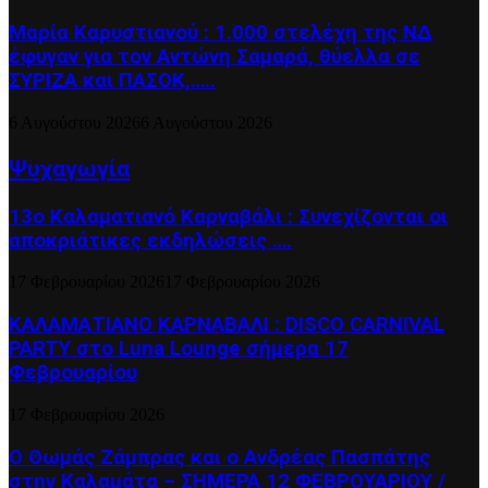
Μαρία Καρυστιανού : 1.000 στελέχη της ΝΔ
έφυγαν για τον Αντώνη Σαμαρά, θύελλα σε
ΣΥΡΙΖΑ και ΠΑΣΟΚ,…..
6 Αυγούστου 2026
6 Αυγούστου 2026
Ψυχαγωγία
13ο Καλαματιανό Καρναβάλι : Συνεχίζονται οι
αποκριάτικες εκδηλώσεις ….
17 Φεβρουαρίου 2026
17 Φεβρουαρίου 2026
ΚΑΛΑΜΑΤΙΑΝΟ ΚΑΡΝΑΒΑΛΙ : DISCO CARNIVAL
PARTY στο Luna Lounge σήμερα 17
Φεβρουαρίου
17 Φεβρουαρίου 2026
Ο Θωμάς Ζάμπρας και ο Ανδρέας Πασπάτης
στην Καλαμάτα – ΣΗΜΕΡΑ 12 ΦΕΒΡΟΥΑΡΙΟΥ /